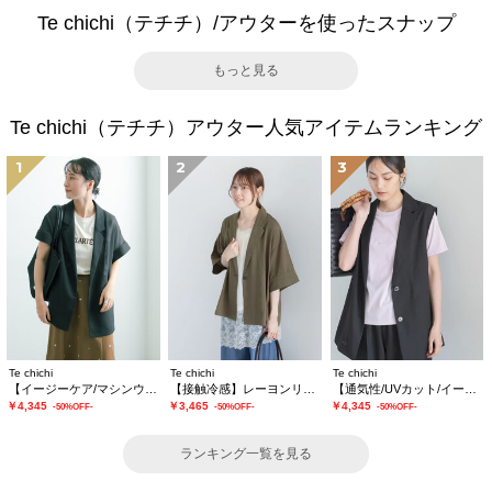
Te chichi（テチチ）/アウターを使ったスナップ
もっと見る
Te chichi（テチチ）アウター人気アイテムランキング
1
2
3
Te chichi
Te chichi
Te chichi
【イージーケア/マシンウォッシャブル】メッシュフレンチスリーブジャケット
【接触冷感】レーヨンリネンジャケット(セットアップ可)
【通気性/UVカット/イージーケア】麻混プリペラジレ(セットアップ可)
￥4,345
￥3,465
￥4,345
-50%OFF-
-50%OFF-
-50%OFF-
ランキング一覧を見る