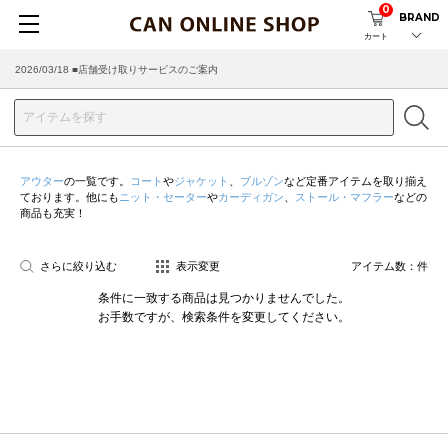
0
BRAND
カート
2026/03/18 ■店舗受け取りサービスのご案内
アウター
の一覧です。
コート
や
ジャケット
、
ブルゾン
など定番アイテムを取り揃え
ております。他にも
ニット・セーター
や
カーディガン
、
ストール・マフラー
などの
商品も充実！
さらに絞り込む
表示変更
アイテム数：
件
条件に一致する商品は見つかりませんでした。
お手数ですが、検索条件を変更してください。