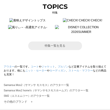
TOPICS
特集
特集一覧を見る
アウター
の一覧です。
コート
や
ジャケット
、
ブルゾン
など定番アイテムを取り揃えて
おります。他にも
ニット・セーター
や
カーディガン
、
ストール・マフラー
などの商品
も充実！
Samansa Mos2（サマンサ モスモス）のアウター一覧
Samansa Mos2 home's（サマンサモスモスホームズ）のアウター一覧
SM2（エスエムツー）のアウター一覧
TSUHARU by Samansa Mos2（ツハルバイサマンサモスモス）のアウター一覧
その他のブランド ＋
sm2rhythm（サマンサモスモス リズム）のアウター一覧