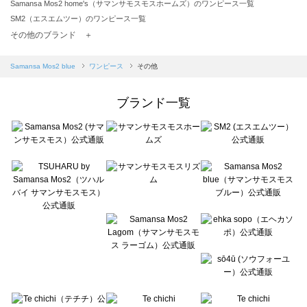
Samansa Mos2 home's（サマンサモスモスホームズ）のワンピース一覧
SM2（エスエムツー）のワンピース一覧
TSUHARU by Samansa Mos2（ツハルバイサマンサモスモス）のワンピース一覧
その他のブランド ＋
sm2rhythm（サマンサモスモス リズム）のワンピース一覧
Samansa Mos2 blue（サマンサモスモス ブルー）のワンピース一覧
Samansa Mos2 blue
ワンピース
その他
Samansa Mos2 Lagom（サマンサモスモス ラーゴム）のワンピース一覧
ehka sopo（エヘカソポ）のワンピース一覧
ブランド一覧
sō4ū（ソウフォーユー）のワンピース一覧
Te chichi（テチチ）のワンピース一覧
Te chichi CLASSIC（テチチ クラシック）のワンピース一覧
Te chichi TERRASSE（テチチ テラス）のワンピース一覧
Lugnoncure（ルノンキュール）のワンピース一覧
BETTY'S BLUE（べティーズブルー）のワンピース一覧
Wpc.（ワールドパーティー）のワンピース一覧