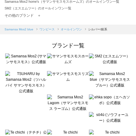
Samansa Mos2 home's（サマンサモスモスホームズ）のオールインワン一覧
SM2（エスエムツー）のオールインワン一覧
TSUHARU by Samansa Mos2（ツハルバイサマンサモスモス）のオールインワン一覧
その他のブランド ＋
sm2rhythm（サマンサモスモス リズム）のオールインワン一覧
Samansa Mos2 blue（サマンサモスモス ブルー）のオールインワン一覧
Samansa Mos2 blue
ワンピース
オールインワン
シルバー/銀系
Samansa Mos2 Lagom（サマンサモスモス ラーゴム）のオールインワン一覧
ehka sopo（エヘカソポ）のオールインワン一覧
ブランド一覧
sō4ū（ソウフォーユー）のオールインワン一覧
Te chichi（テチチ）のオールインワン一覧
Te chichi CLASSIC（テチチ クラシック）のオールインワン一覧
Te chichi TERRASSE（テチチ テラス）のオールインワン一覧
Lugnoncure（ルノンキュール）のオールインワン一覧
BETTY'S BLUE（べティーズブルー）のオールインワン一覧
Wpc.（ワールドパーティー）のオールインワン一覧