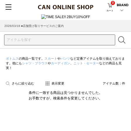
0
BRAND
カート
2026/03/18 ■店舗受け取りサービスのご案内
ボトムス
の商品一覧です。
スカート
や
パンツ
など定番アイテムを取り揃えておりま
す。他にも
シャツ・ブラウス
や
カーディガン
、
ニット・セーター
などの商品も充
実！
さらに絞り込む
表示変更
アイテム数：
件
条件に一致する商品は見つかりませんでした。
お手数ですが、検索条件を変更してください。