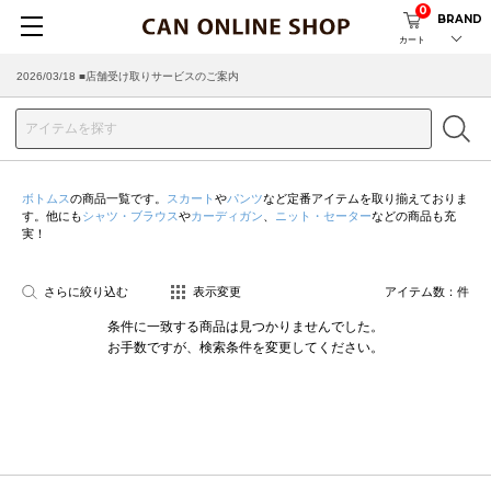
0
BRAND
カート
2026/03/18 ■店舗受け取りサービスのご案内
ボトムス
の商品一覧です。
スカート
や
パンツ
など定番アイテムを取り揃えておりま
す。他にも
シャツ・ブラウス
や
カーディガン
、
ニット・セーター
などの商品も充
実！
さらに絞り込む
表示変更
アイテム数：
件
条件に一致する商品は見つかりませんでした。
お手数ですが、検索条件を変更してください。