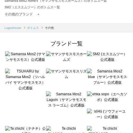
Samansa Mos2 home's（サマンサモスモスホームズ）のボトムス一覧
SM2（エスエムツー）のボトムス一覧
TSUHARU by Samansa Mos2（ツハルバイサマンサモスモス）のボトムス一覧
その他のブランド ＋
sm2rhythm（サマンサモスモス リズム）のボトムス一覧
Samansa Mos2 blue（サマンサモスモス ブルー）のボトムス一覧
Lugnoncure
ボトムス
その他
Samansa Mos2 Lagom（サマンサモスモス ラーゴム）のボトムス一覧
ehka sopo（エヘカソポ）のボトムス一覧
ブランド一覧
sō4ū（ソウフォーユー）のボトムス一覧
Te chichi（テチチ）のボトムス一覧
Te chichi CLASSIC（テチチ クラシック）のボトムス一覧
Te chichi TERRASSE（テチチ テラス）のボトムス一覧
Lugnoncure（ルノンキュール）のボトムス一覧
BETTY'S BLUE（べティーズブルー）のボトムス一覧
Wpc.（ワールドパーティー）のボトムス一覧