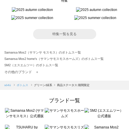
特集
特集一覧を見る
Samansa Mos2（サマンサ モスモス）のボトムス一覧
Samansa Mos2 home's（サマンサモスモスホームズ）のボトムス一覧
SM2（エスエムツー）のボトムス一覧
TSUHARU by Samansa Mos2（ツハルバイサマンサモスモス）のボトムス一覧
その他のブランド ＋
sm2rhythm（サマンサモスモス リズム）のボトムス一覧
Samansa Mos2 blue（サマンサモスモス ブルー）のボトムス一覧
sō4ū
ボトムス
グリーン/緑系
商品ステータス:期間限定
Samansa Mos2 Lagom（サマンサモスモス ラーゴム）のボトムス一覧
ehka sopo（エヘカソポ）のボトムス一覧
ブランド一覧
sō4ū（ソウフォーユー）のボトムス一覧
Te chichi（テチチ）のボトムス一覧
Te chichi CLASSIC（テチチ クラシック）のボトムス一覧
Te chichi TERRASSE（テチチ テラス）のボトムス一覧
Lugnoncure（ルノンキュール）のボトムス一覧