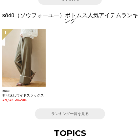
sō4ū（ソウフォーユー）ボトムス人気アイテムランキ
ング
1
sō4ū
折り返しワイドスラックス
￥3,520
-60%OFF-
ランキング一覧を見る
TOPICS