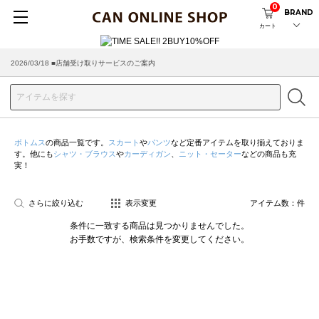
0
BRAND
カート
2026/03/18 ■店舗受け取りサービスのご案内
ボトムス
の商品一覧です。
スカート
や
パンツ
など定番アイテムを取り揃えておりま
す。他にも
シャツ・ブラウス
や
カーディガン
、
ニット・セーター
などの商品も充
実！
さらに絞り込む
表示変更
アイテム数：
件
条件に一致する商品は見つかりませんでした。
お手数ですが、検索条件を変更してください。