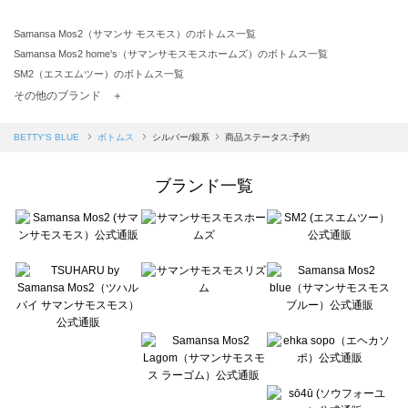
Samansa Mos2（サマンサ モスモス）のボトムス一覧
Samansa Mos2 home's（サマンサモスモスホームズ）のボトムス一覧
SM2（エスエムツー）のボトムス一覧
TSUHARU by Samansa Mos2（ツハルバイサマンサモスモス）のボトムス一覧
その他のブランド ＋
sm2rhythm（サマンサモスモス リズム）のボトムス一覧
Samansa Mos2 blue（サマンサモスモス ブルー）のボトムス一覧
BETTY'S BLUE
ボトムス
シルバー/銀系
商品ステータス:予約
Samansa Mos2 Lagom（サマンサモスモス ラーゴム）のボトムス一覧
ehka sopo（エヘカソポ）のボトムス一覧
ブランド一覧
sō4ū（ソウフォーユー）のボトムス一覧
Te chichi（テチチ）のボトムス一覧
Te chichi CLASSIC（テチチ クラシック）のボトムス一覧
Te chichi TERRASSE（テチチ テラス）のボトムス一覧
Lugnoncure（ルノンキュール）のボトムス一覧
BETTY'S BLUE（べティーズブルー）のボトムス一覧
Wpc.（ワールドパーティー）のボトムス一覧