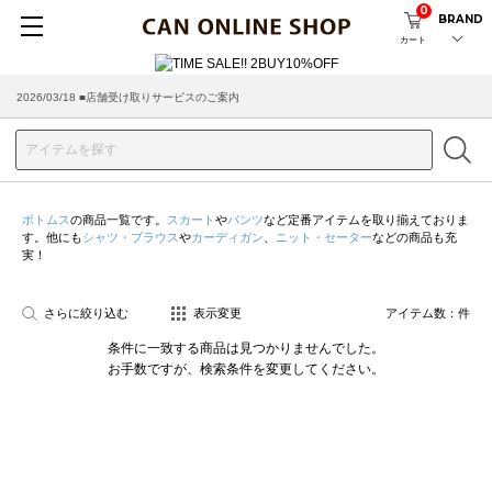
0
BRAND
カート
2026/03/18 ■店舗受け取りサービスのご案内
ボトムス
の商品一覧です。
スカート
や
パンツ
など定番アイテムを取り揃えておりま
す。他にも
シャツ・ブラウス
や
カーディガン
、
ニット・セーター
などの商品も充
実！
さらに絞り込む
表示変更
アイテム数：
件
条件に一致する商品は見つかりませんでした。
お手数ですが、検索条件を変更してください。