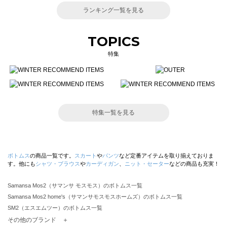
ランキング一覧を見る
TOPICS
特集
特集一覧を見る
ボトムス
の商品一覧です。
スカート
や
パンツ
など定番アイテムを取り揃えておりま
す。他にも
シャツ・ブラウス
や
カーディガン
、
ニット・セーター
などの商品も充実！
Samansa Mos2（サマンサ モスモス）のボトムス一覧
Samansa Mos2 home's（サマンサモスモスホームズ）のボトムス一覧
SM2（エスエムツー）のボトムス一覧
TSUHARU by Samansa Mos2（ツハルバイサマンサモスモス）のボトムス一覧
その他のブランド ＋