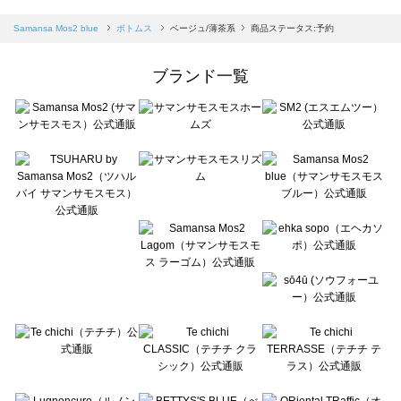
sm2rhythm（サマンサモスモス リズム）のボトムス一覧
Samansa Mos2 blue（サマンサモスモス ブルー）のボトムス一覧
Samansa Mos2 blue
ボトムス
ベージュ/薄茶系
商品ステータス:予約
Samansa Mos2 Lagom（サマンサモスモス ラーゴム）のボトムス一覧
ehka sopo（エヘカソポ）のボトムス一覧
ブランド一覧
sō4ū（ソウフォーユー）のボトムス一覧
Te chichi（テチチ）のボトムス一覧
Te chichi CLASSIC（テチチ クラシック）のボトムス一覧
Te chichi TERRASSE（テチチ テラス）のボトムス一覧
Lugnoncure（ルノンキュール）のボトムス一覧
BETTY'S BLUE（べティーズブルー）のボトムス一覧
Wpc.（ワールドパーティー）のボトムス一覧