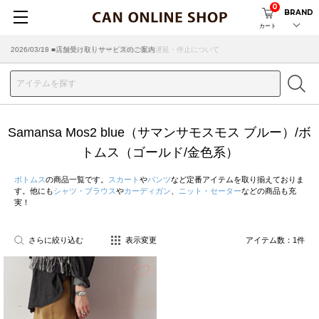
0
BRAND
カート
2026/07/29 ■【お知らせ】ヤマト運輸の配送遅延・停止について
2026/03/18 ■店舗受け取りサービスのご案内
Samansa Mos2 blue（サマンサモスモス ブルー）/ボ
トムス（ゴールド/金色系）
ボトムス
の商品一覧です。
スカート
や
パンツ
など定番アイテムを取り揃えておりま
す。他にも
シャツ・ブラウス
や
カーディガン
、
ニット・セーター
などの商品も充
実！
さらに絞り込む
表示変更
アイテム数：
1
件
お気に入り