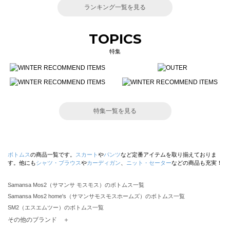
ランキング一覧を見る
TOPICS
特集
特集一覧を見る
ボトムス
の商品一覧です。
スカート
や
パンツ
など定番アイテムを取り揃えておりま
す。他にも
シャツ・ブラウス
や
カーディガン
、
ニット・セーター
などの商品も充実！
Samansa Mos2（サマンサ モスモス）のボトムス一覧
Samansa Mos2 home's（サマンサモスモスホームズ）のボトムス一覧
SM2（エスエムツー）のボトムス一覧
TSUHARU by Samansa Mos2（ツハルバイサマンサモスモス）のボトムス一覧
その他のブランド ＋
sm2rhythm（サマンサモスモス リズム）のボトムス一覧