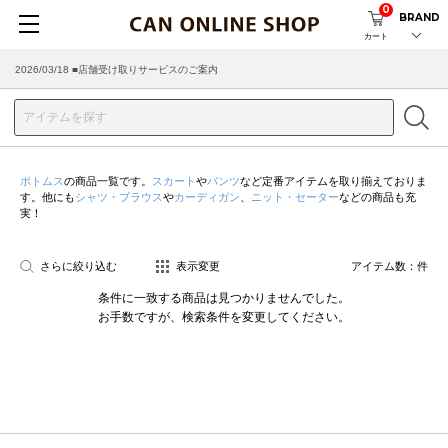
0
BRAND
カート
2026/03/18 ■店舗受け取りサービスのご案内
ボトムス
の商品一覧です。
スカート
や
パンツ
など定番アイテムを取り揃えておりま
す。他にも
シャツ・ブラウス
や
カーディガン
、
ニット・セーター
などの商品も充
実！
さらに絞り込む
表示変更
アイテム数：
件
条件に一致する商品は見つかりませんでした。
お手数ですが、検索条件を変更してください。