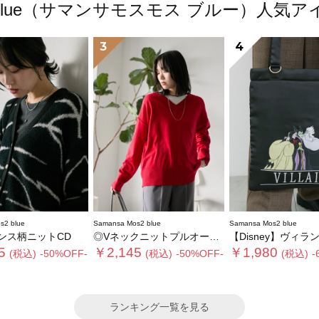
os2 blue（サマンサモスモス ブルー）人
3
4
s2 blue
Samansa Mos2 blue
Samansa Mos2 blue
ンス柄ニットCD
◎Vネックニットプルオーバー
【Disney】ヴィランズ/ト
5
￥2,145
￥1,980
(税込)
-50%OFF-
(税込)
-50%OFF-
(税込)
-
ランキング一覧を見る