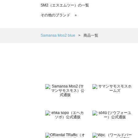
SM2（エスエムツー）の一覧
TSUHARU by Samansa Mos2（ツハルバイサマンサモ
その他のブランド ＋
sm2rhythm（サマンサモスモス リズム）の一覧
Samansa Mos2 blue（サマンサモスモス ブルー）の一覧
Samansa Mos2 Lagom（サマンサモスモス ラーゴム）の
Samansa Mos2 blue
商品一覧
ehka sopo（エヘカソポ）の一覧
sō4ū（ソウフォーユー）の一覧
Te chichi（テチチ）の一覧
Te chichi CLASSIC（テチチ クラシック）の一覧
Te chichi TERRASSE（テチチ テラス）の一覧
Lugnoncure（ルノンキュール）の一覧
BETTY'S BLUE（べティーズブルー）の一覧
Wpc.（ワールドパーティー）の一覧