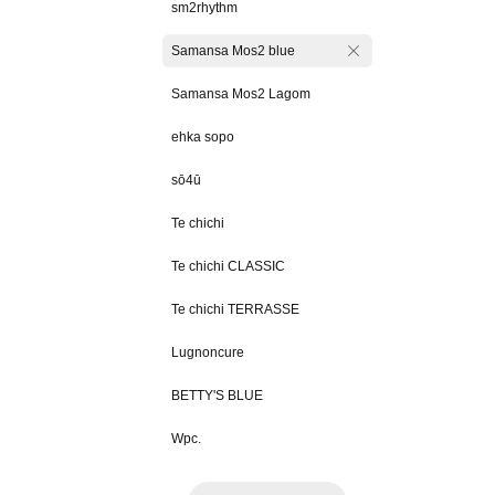
sm2rhythm
Samansa Mos2 blue
Samansa Mos2 Lagom
ehka sopo
sō4ū
Te chichi
Te chichi CLASSIC
Te chichi TERRASSE
Lugnoncure
BETTY'S BLUE
Wpc.