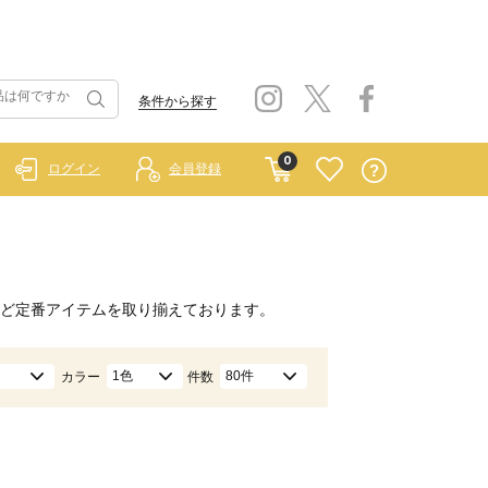
条件から探す
0
ログイン
会員登録
）
ど定番アイテムを取り揃えております。
1色
80件
カラー
件数