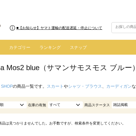
■8/13(木)AM2:00～サイトメンテナンス実施のお知らせ
■【お知らせ】ヤマト運輸の配送遅延・停止について
カテゴリー
ランキング
スナップ
nsa Mos2 blue（サマンサモスモス ブルー
 SHOP
の商品一覧です。
スカート
や
シャツ・ブラウス
、
カーディガン
な
順
すべて
雑誌掲載
在庫の有無
商品ステータス
商品は見つかりませんでした。お手数ですが、検索条件を変更してください。