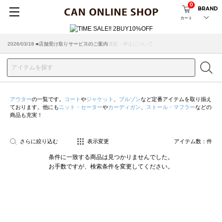
0
BRAND
カート
2026/07/29 ■【お知らせ】ヤマト運輸の配送遅延・停止について
2026/03/18 ■店舗受け取りサービスのご案内
アウター
の一覧です。
コート
や
ジャケット
、
ブルゾン
など定番アイテムを取り揃え
ております。他にも
ニット・セーター
や
カーディガン
、
ストール・マフラー
などの
商品も充実！
さらに絞り込む
表示変更
アイテム数：
件
条件に一致する商品は見つかりませんでした。
お手数ですが、検索条件を変更してください。