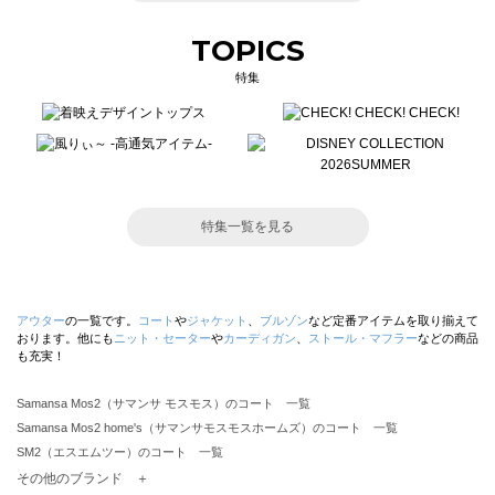
TOPICS
特集
特集一覧を見る
アウター
の一覧です。
コート
や
ジャケット
、
ブルゾン
など定番アイテムを取り揃えて
おります。他にも
ニット・セーター
や
カーディガン
、
ストール・マフラー
などの商品
も充実！
Samansa Mos2（サマンサ モスモス）のコート 一覧
Samansa Mos2 home's（サマンサモスモスホームズ）のコート 一覧
SM2（エスエムツー）のコート 一覧
TSUHARU by Samansa Mos2（ツハルバイサマンサモスモス）のコート 一覧
その他のブランド ＋