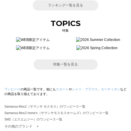
ランキング一覧を見る
TOPICS
特集
特集一覧を見る
ワンピース
の商品一覧です。他にも
スカート
や
シャツ・ブラウス
、
カーディガン
など
の商品を取り揃えております。
Samansa Mos2（サマンサ モスモス）のワンピース一覧
Samansa Mos2 home's（サマンサモスモスホームズ）のワンピース一覧
SM2（エスエムツー）のワンピース一覧
TSUHARU by Samansa Mos2（ツハルバイサマンサモスモス）のワンピース一覧
その他のブランド ＋