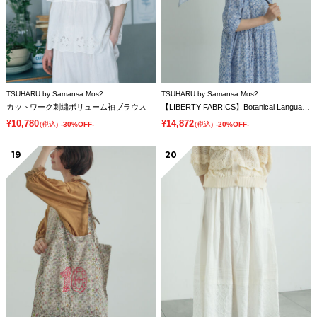
TSUHARU by Samansa Mos2
TSUHARU by Samansa Mos2
カットワーク刺繍ボリューム袖ブラウス
【LIBERTY FABRICS】Botanical Language柄日傘
¥10,780
¥14,872
(税込)
-30%OFF-
(税込)
-20%OFF-
19
20