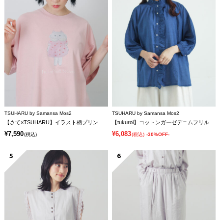
TSUHARU by Samansa Mos2
TSUHARU by Samansa Mos2
【さて×TSUHARU】イラスト柄プリントTシャツ
【tukuroi】コットンガーゼデニムフリルブラウス
¥7,590
¥6,083
(税込)
(税込)
-30%OFF-
5
6