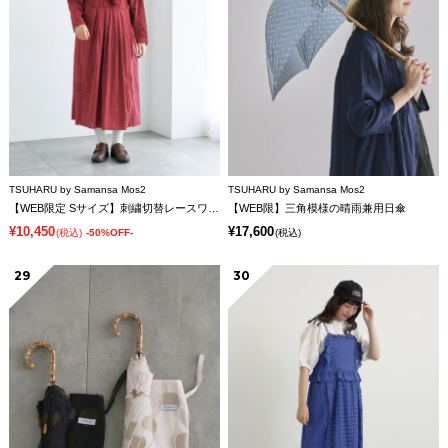
TSUHARU by Samansa Mos2
TSUHARU by Samansa Mos2
【WEB限定 Sサイズ】刺繍切替レースワンピース
【WEB限】三角模様の晴雨兼用日傘
¥10,450
¥17,600
(税込)
-50%OFF-
(税込)
29
30