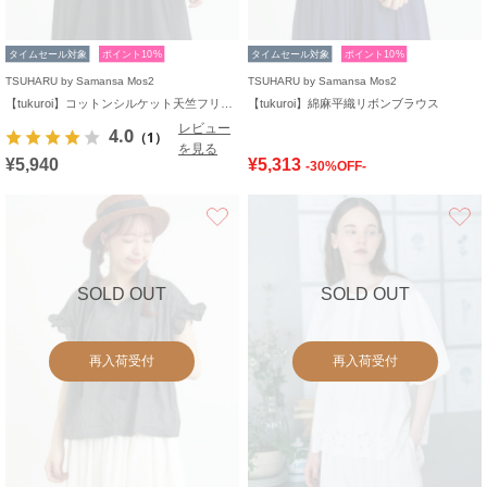
タイムセール対象
ポイント10%
タイムセール対象
ポイント10%
TSUHARU by Samansa Mos2
TSUHARU by Samansa Mos2
【tukuroi】コットンシルケット天竺フリルプルオーバー《WEB限定》
【tukuroi】綿麻平織リボンブラウス
レビュー
4.0
（1）
を見る
¥5,940
¥5,313
-30%OFF-
お気に入り
SOLD OUT
SOLD OUT
再入荷受付
再入荷受付