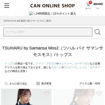
0
BRAND
カート
2026/03/18 ■店舗受け取りサービスのご案内
TSUHARU by Samansa Mos2（ツハル バイ サマンサ
モスモス）/トップス
トップス
の商品一覧です。
シャツ・ブラウス
や
カットソー
、
カーディガン
など定番
アイテムを取り揃えております。他にも
スカート
や
ワンピース
、
ニット・セーター
などの商品も充実！
さらに絞り込む
表示変更
アイテム数：
45
件
お気に入り