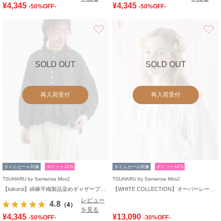
¥4,345
¥4,345
-50%OFF-
-50%OFF-
お気に入り
SOLD OUT
SOLD OUT
再入荷受付
再入荷受付
タイムセール対象
ポイント10%
タイムセール対象
ポイント10%
TSUHARU by Samansa Mos2
TSUHARU by Samansa Mos2
【tukuroi】綿麻平織製品染めギャザーブラウス
【WHITE COLLECTION】オーバーレース切替ブラウス
レビュー
4.8
（4）
を見る
¥4,345
¥13,090
-50%OFF-
-30%OFF-