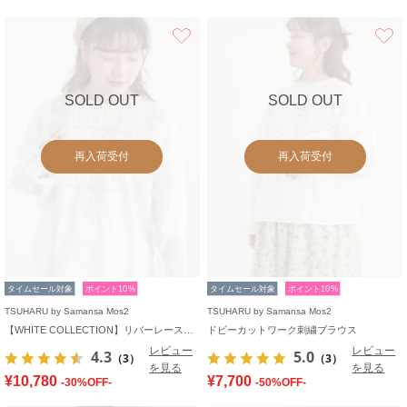
お気に入り
SOLD OUT
SOLD OUT
再入荷受付
再入荷受付
タイムセール対象
ポイント10%
タイムセール対象
ポイント10%
TSUHARU by Samansa Mos2
TSUHARU by Samansa Mos2
【WHITE COLLECTION】リバーレースピンタックブラウス
ドビーカットワーク刺繍ブラウス
レビュー
レビュー
4.3
5.0
（3）
（3）
を見る
を見る
¥10,780
¥7,700
-30%OFF-
-50%OFF-