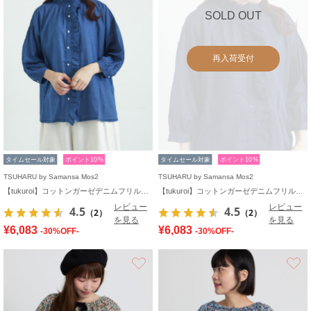
SOLD OUT
再入荷受付
タイムセール対象
ポイント10%
タイムセール対象
ポイント10%
TSUHARU by Samansa Mos2
TSUHARU by Samansa Mos2
【tukuroi】コットンガーゼデニムフリルブラウス
【tukuroi】コットンガーゼデニムフリルブラウス
レビュー
レビュー
4.5
4.5
（2）
（2）
を見る
を見る
¥6,083
¥6,083
-30%OFF-
-30%OFF-
お気に入り