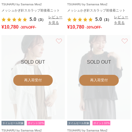
TSUHARU by Samansa Mos2
TSUHARU by Samansa Mos2
メッシュかぎ針スカラップ前後着ニット
メッシュかぎ針スカラップ前後着ニット
レビュー
レビュー
5.0
5.0
（3）
（3）
を見る
を見る
¥10,780
¥10,780
-30%OFF-
-30%OFF-
お気に入り
SOLD OUT
SOLD OUT
再入荷受付
再入荷受付
タイムセール対象
ポイント10%
タイムセール対象
ポイント10%
TSUHARU by Samansa Mos2
TSUHARU by Samansa Mos2