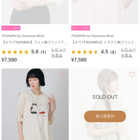
ポイント10%
ポイント10%
TSUHARU by Samansa Mos2
TSUHARU by Samansa Mos2
【さて×TSUHARU】フォト柄プリントTシャツ
【さて×TSUHARU】イラスト柄プリントTシャツ
レビュー
レビュー
5.0
4.5
（1）
（2）
を見る
を見る
¥7,590
¥7,590
お気に入り
SOLD OUT
再入荷受付