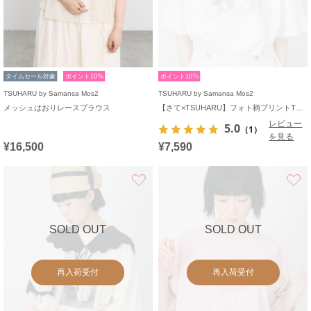
タイムセール対象
ポイント10%
ポイント10%
TSUHARU by Samansa Mos2
TSUHARU by Samansa Mos2
メッシュはおりレースブラウス
【さて×TSUHARU】フォト柄プリントTシャツ
レビュー
5.0
（1）
を見る
¥16,500
¥7,590
お気に入り
SOLD OUT
SOLD OUT
再入荷受付
再入荷受付