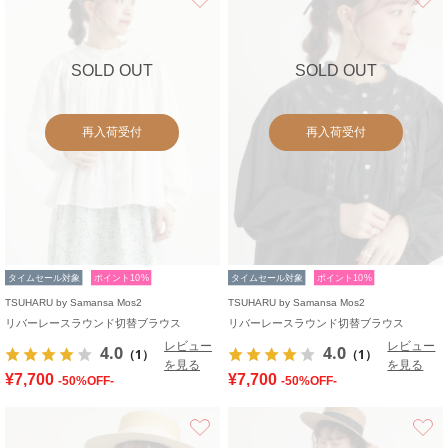
SOLD OUT
SOLD OUT
再入荷受付
再入荷受付
タイムセール対象
ポイント10%
タイムセール対象
ポイント10%
TSUHARU by Samansa Mos2
TSUHARU by Samansa Mos2
リバーレースラウンド切替ブラウス
リバーレースラウンド切替ブラウス
レビュー
レビュー
4.0
4.0
（1）
（1）
を見る
を見る
¥7,700
¥7,700
-50%OFF-
-50%OFF-
お気に入り