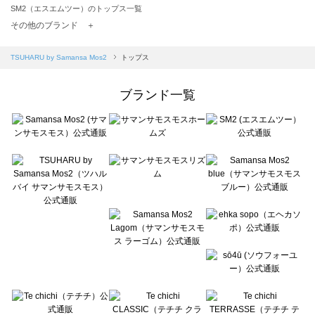
SM2（エスエムツー）のトップス一覧
TSUHARU by Samansa Mos2（ツハルバイサマンサモスモス）のトップス一覧
その他のブランド ＋
sm2rhythm（サマンサモスモス リズム）のトップス一覧
Samansa Mos2 blue（サマンサモスモス ブルー）のトップス一覧
TSUHARU by Samansa Mos2
トップス
Samansa Mos2 Lagom（サマンサモスモス ラーゴム）のトップス一覧
ehka sopo（エヘカソポ）のトップス一覧
ブランド一覧
sō4ū（ソウフォーユー）のトップス一覧
Te chichi（テチチ）のトップス一覧
Te chichi CLASSIC（テチチ クラシック）のトップス一覧
Te chichi TERRASSE（テチチ テラス）のトップス一覧
Lugnoncure（ルノンキュール）のトップス一覧
BETTY'S BLUE（べティーズブルー）のトップス一覧
Wpc.（ワールドパーティー）のトップス一覧