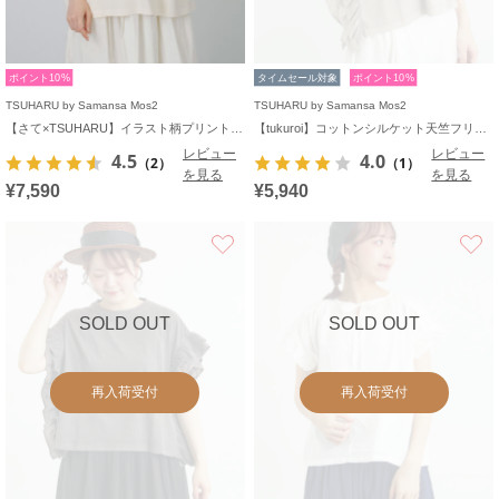
ポイント10%
タイムセール対象
ポイント10%
TSUHARU by Samansa Mos2
TSUHARU by Samansa Mos2
【さて×TSUHARU】イラスト柄プリントTシャツ
【tukuroi】コットンシルケット天竺フリルプルオーバー《WEB限定》
レビュー
レビュー
4.5
4.0
（2）
（1）
を見る
を見る
¥7,590
¥5,940
お気に入り
SOLD OUT
SOLD OUT
再入荷受付
再入荷受付