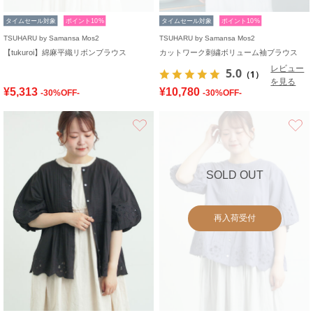
タイムセール対象
ポイント10%
タイムセール対象
ポイント10%
TSUHARU by Samansa Mos2
TSUHARU by Samansa Mos2
【tukuroi】綿麻平織リボンブラウス
カットワーク刺繍ボリューム袖ブラウス
レビュー
5.0
（1）
を見る
¥5,313
¥10,780
-30%OFF-
-30%OFF-
お気に入り
SOLD OUT
再入荷受付