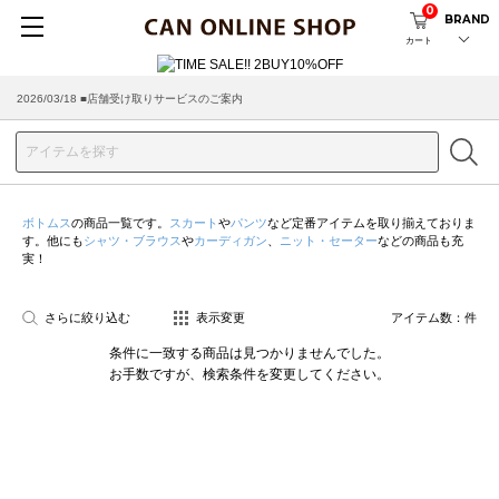
0
BRAND
カート
2026/03/18 ■店舗受け取りサービスのご案内
ボトムス
の商品一覧です。
スカート
や
パンツ
など定番アイテムを取り揃えておりま
す。他にも
シャツ・ブラウス
や
カーディガン
、
ニット・セーター
などの商品も充
実！
さらに絞り込む
表示変更
アイテム数：
件
条件に一致する商品は見つかりませんでした。
お手数ですが、検索条件を変更してください。