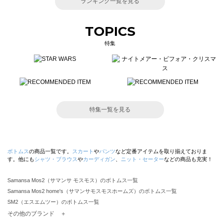
ランキング一覧を見る
TOPICS
特集
特集一覧を見る
ボトムス
の商品一覧です。
スカート
や
パンツ
など定番アイテムを取り揃えておりま
す。他にも
シャツ・ブラウス
や
カーディガン
、
ニット・セーター
などの商品も充実！
Samansa Mos2（サマンサ モスモス）のボトムス一覧
Samansa Mos2 home's（サマンサモスモスホームズ）のボトムス一覧
SM2（エスエムツー）のボトムス一覧
TSUHARU by Samansa Mos2（ツハルバイサマンサモスモス）のボトムス一覧
その他のブランド ＋