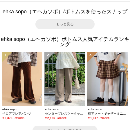
ehka sopo（エヘカソポ）/ボトムスを使ったスナップ
もっと見る
ehka sopo（エヘカソポ）ボトムス人気アイテムランキ
ング
1
2
3
ehka sopo
ehka sopo
ehka sopo
ベロアフレアパンツ
センタープレスツータックスラックス
柄アソートギャザーミニスカート
￥2,376
￥2,156
￥1,617
-60%OFF-
-60%OFF-
-70%OFF-