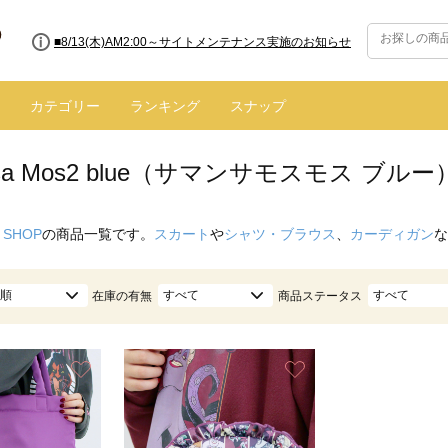
■8/13(木)AM2:00～サイトメンテナンス実施のお知らせ
カテゴリー
ランキング
スナップ
nsa Mos2 blue（サマンサモスモス ブル
 SHOP
の商品一覧です。
スカート
や
シャツ・ブラウス
、
カーディガン
な
順
すべて
すべて
在庫の有無
商品ステータス
お気に入り
お気に入り