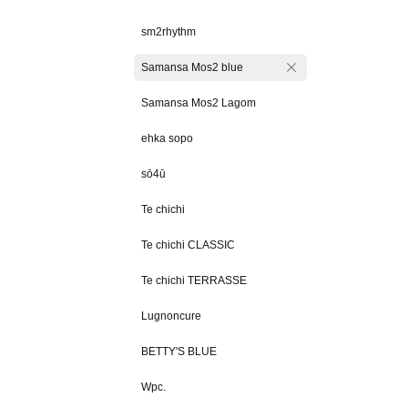
sm2rhythm
Samansa Mos2 blue
Samansa Mos2 Lagom
ehka sopo
sō4ū
Te chichi
Te chichi CLASSIC
Te chichi TERRASSE
Lugnoncure
BETTY'S BLUE
Wpc.