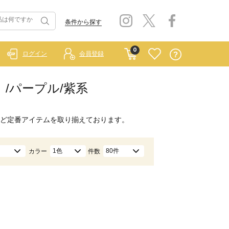
条件から探す
0
ログイン
会員登録
ー）/パープル/紫系
ど定番アイテムを取り揃えております。
1色
80件
カラー
件数