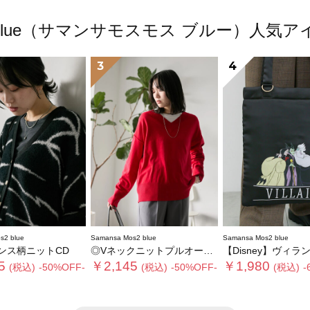
os2 blue（サマンサモスモス ブルー）人
3
4
s2 blue
Samansa Mos2 blue
Samansa Mos2 blue
ンス柄ニットCD
◎Vネックニットプルオーバー
【Disney】ヴィランズ/ト
5
￥2,145
￥1,980
(税込)
-50%OFF-
(税込)
-50%OFF-
(税込)
-