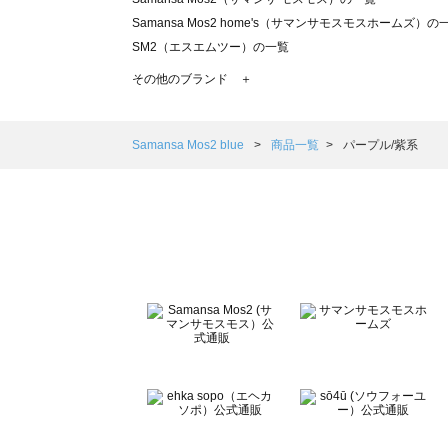
Samansa Mos2 home's（サマンサモスモスホームズ）の
SM2（エスエムツー）の一覧
TSUHARU by Samansa Mos2（ツハルバイサマンサモ
その他のブランド ＋
sm2rhythm（サマンサモスモス リズム）の一覧
Samansa Mos2 blue（サマンサモスモス ブルー）の一覧
Samansa Mos2 Lagom（サマンサモスモス ラーゴム）の
Samansa Mos2 blue
商品一覧
パープル/紫系
ehka sopo（エヘカソポ）の一覧
sō4ū（ソウフォーユー）の一覧
Te chichi（テチチ）の一覧
Te chichi CLASSIC（テチチ クラシック）の一覧
Te chichi TERRASSE（テチチ テラス）の一覧
Lugnoncure（ルノンキュール）の一覧
BETTY'S BLUE（べティーズブルー）の一覧
Wpc.（ワールドパーティー）の一覧