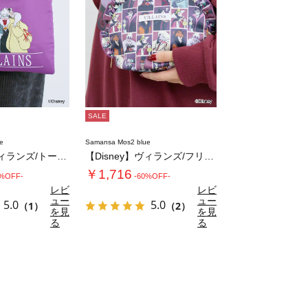
SALE
e
Samansa Mos2 blue
【Disney】ヴィランズ/トートバッグ
【Disney】ヴィランズ/フリルポーチ
￥1,716
0%OFF-
-60%OFF-
レビ
レビ
ュー
ュー
5.0
5.0
（1）
（2）
を見
を見
る
る