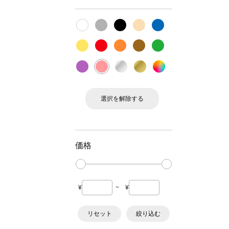
選択を解除する
価格
¥
~
¥
リセット
絞り込む