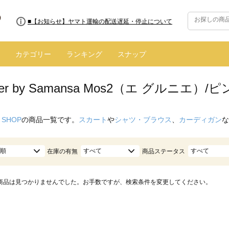
■8/13(木)AM2:00～サイトメンテナンス実施のお知らせ
■【お知らせ】ヤマト運輸の配送遅延・停止について
カテゴリー
ランキング
スナップ
enier by Samansa Mos2（エ グルニエ）
 SHOP
の商品一覧です。
スカート
や
シャツ・ブラウス
、
カーディガン
な
順
すべて
すべて
在庫の有無
商品ステータス
商品は見つかりませんでした。お手数ですが、検索条件を変更してください。