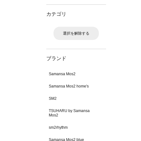
カテゴリ
選択を解除する
ブランド
Samansa Mos2
Samansa Mos2 home's
SM2
TSUHARU by Samansa
Mos2
sm2rhythm
Samansa Mos2 blue