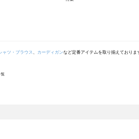
シャツ・ブラウス
、
カーディガン
など定番アイテムを取り揃えておりま
一覧
スモス）の一覧
一覧