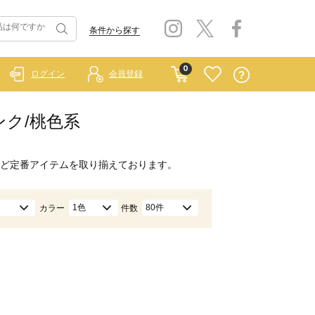
条件から探す
0
ログイン
会員登録
/ピンク/桃色系
ど定番アイテムを取り揃えております。
1色
80件
カラー
件数