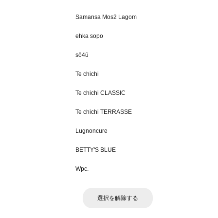
Samansa Mos2 Lagom
ehka sopo
sō4ū
Te chichi
Te chichi CLASSIC
Te chichi TERRASSE
Lugnoncure
BETTY'S BLUE
Wpc.
選択を解除する