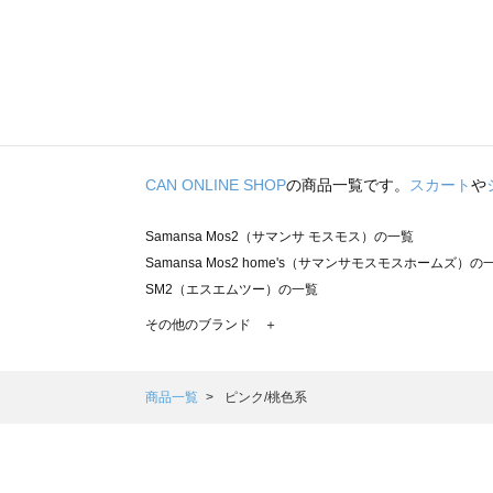
CAN ONLINE SHOP
の商品一覧です。
スカート
や
Samansa Mos2（サマンサ モスモス）の一覧
Samansa Mos2 home's（サマンサモスモスホームズ）の
SM2（エスエムツー）の一覧
TSUHARU by Samansa Mos2（ツハルバイサマンサモ
その他のブランド ＋
sm2rhythm（サマンサモスモス リズム）の一覧
Samansa Mos2 blue（サマンサモスモス ブルー）の一覧
Samansa Mos2 Lagom（サマンサモスモス ラーゴム）の
商品一覧
ピンク/桃色系
ehka sopo（エヘカソポ）の一覧
sō4ū（ソウフォーユー）の一覧
Te chichi（テチチ）の一覧