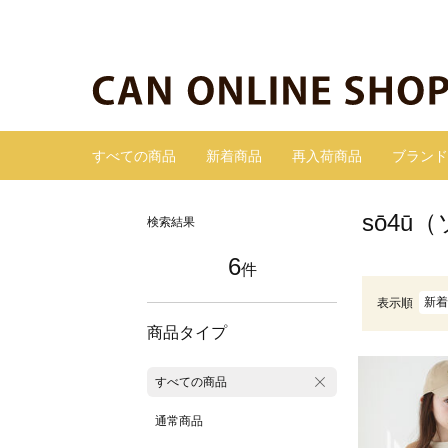
すべての商品
新着商品
再入荷商品
ブランド
sō4ū
検索結果
6
件
新着
表示順
商品タイプ
すべての商品
通常商品