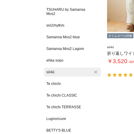
TSUHARU by Samansa
Mos2
sm2rhythm
タイムセール対象
Samansa Mos2 blue
sō4ū
Samansa Mos2 Lagom
折り返しワイ
￥3,520
ehka sopo
-6
sō4ū
Te chichi
Te chichi CLASSIC
Te chichi TERRASSE
Lugnoncure
BETTY'S BLUE