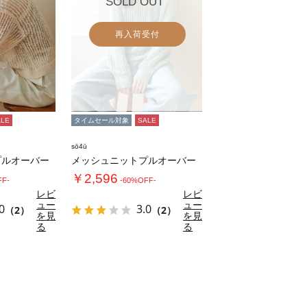
SOLD OUT
再入荷受付
ALE
タイムセール対象
SALE
sō4ū
プルオーバー
メッシュニットプルオーバー
￥2,596
FF-
-60%OFF-
レビ
レビ
ュー
ュー
0
3.0
（2）
（2）
を見
を見
る
る