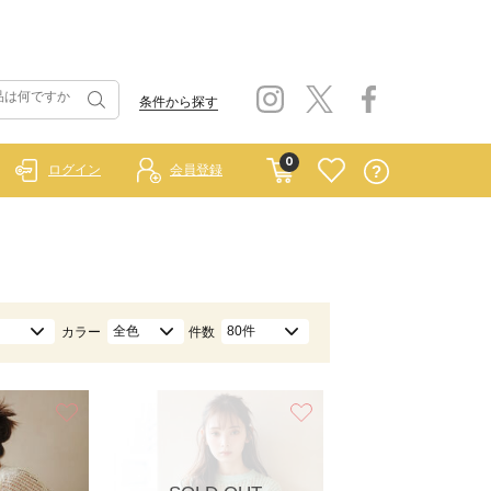
条件から探す
0
ログイン
会員登録
全色
80件
カラー
件数
お気に入り
お気に入り