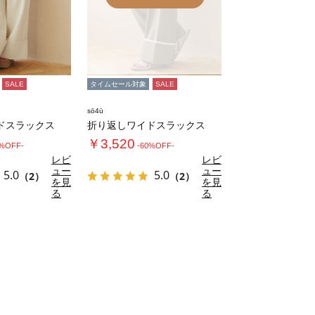
SALE
タイムセール対象
SALE
sō4ū
ドスラックス
折り返しワイドスラックス
￥3,520
0%OFF-
-60%OFF-
レビ
レビ
ュー
ュー
5.0
5.0
（2）
（2）
を見
を見
る
る