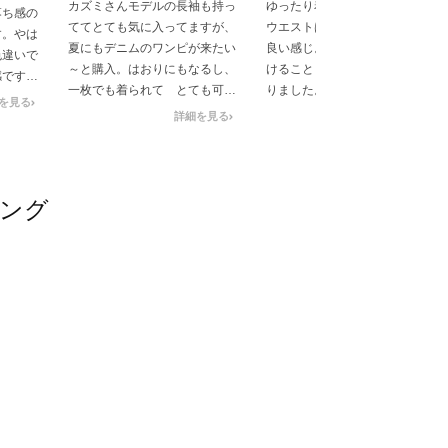
カズミさんモデルの長袖も持っ
ゆったり着ることができるし、
落ち感の
ててとても気に入ってますが、
ウエストは紐で程よく絞れて、
す。やは
夏にもデニムのワンピが来たい
良い感じ。涼しいけど生地が透
色違いで
～と購入。はおりにもなるし、
けることもない。とても気に入
感です
一枚でも着られて とても可愛
りました。嬉しい〜、
イツを履
を見る
いです。
詳細を見る
詳細を見る
す。
キング