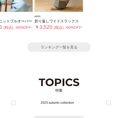
ト部分を別ハンガーにかける等
工夫が必要かと思います。
sō4ū
カットソーと合わせると真夏の
ニットプルオーバー
折り返しワイドスラックス
着心地最高👍
6
￥3,520
(税込)
-60%OFF-
(税込)
-60%OFF-
キナリも可愛かったですが、今
回はスカート部分が細かいチェ
ックの３着を選びました。
ランキング一覧を見る
大満足です。
特集