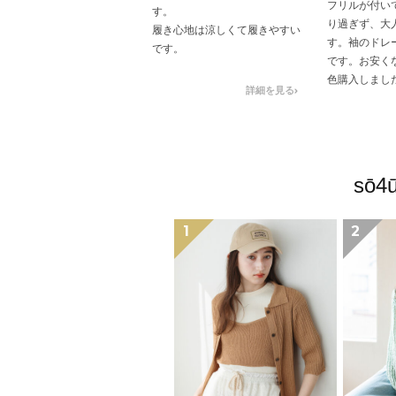
フリルが付い
す。
り過ぎず、大
履き心地は涼しくて履きやすい
す。袖のドレ
です。
です。お安く
色購入しまし
詳細を見る
さん着たいと
sō
1
2