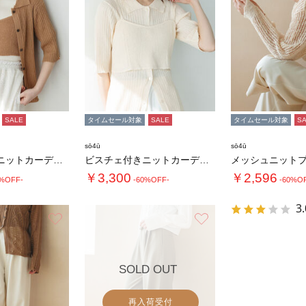
SALE
タイムセール対象
SALE
タイムセール対象
S
sō4ū
sō4ū
ビスチェ付きニットカーディガン
ビスチェ付きニットカーディガン
メッシュニット
￥3,300
￥2,596
0%OFF-
-60%OFF-
-60%O
3.
お気に入り
お気に入り
SOLD OUT
再入荷受付