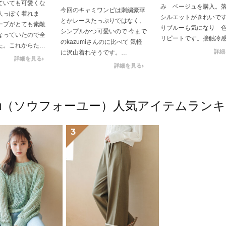
ていても可愛くな
み ベージュを購入。
今回のキャミワンピは刺繍豪華
人っぽく着れま
シルエットがきれいで
とかレースたっぷりではなく、
ープがとても素敵
りブルーも気になり 
シンプルかつ可愛いので 今まで
なっていたので全
リピートです。接触冷
のkazumiさんのに比べて 気軽
た。これからたく
が、中にレギンスやタ
詳細
に沢山着れそうです。
思います。
詳細を見る
けば秋までいけそうで
詳細を見る
店舗限定のベージュとネイビー
とWeb限定のアイボリーも購入
しました。
4ū（ソウフォーユー）人気アイテムラン
SかMかで すごい悩みました
が、洗濯縮み(２～３cm？)の事
3
も考えてMにしました。身長
152で足首くらい。長い間は肩
紐部分を仮縫いしたらいいかな
と。
洗濯して干す時は 肩紐部分をそ
のままハンガーにかけると濡れ
たスカート部分等の重みで 肩紐
や編地が伸びそうなので スカー