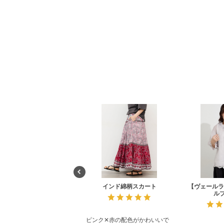
インド綿柄スカート
【ヴェールラ
ル
ピンク✕赤の配色がかわいいで