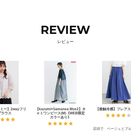
REVIEW
レビュー
ミー】2wayフリ
【kazumi×Samansa Mos2】キ
【接触冷感】フレアス
ブラウス
ャミワンピース(M)《WEB限定
カラーあり》
店頭で ベージュとブ