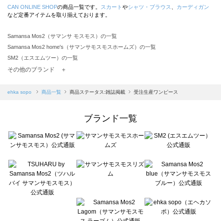
CAN ONLINE SHOP
の商品一覧です。
スカート
や
シャツ・ブラウス
、
カーディガン
など定番アイテムを取り揃えております。
Samansa Mos2（サマンサ モスモス）の一覧
Samansa Mos2 home's（サマンサモスモスホームズ）の一覧
SM2（エスエムツー）の一覧
TSUHARU by Samansa Mos2（ツハルバイサマンサモスモス）の一覧
その他のブランド ＋
sm2rhythm（サマンサモスモス リズム）の一覧
Samansa Mos2 blue（サマンサモスモス ブルー）の一覧
ehka sopo
商品一覧
商品ステータス:雑誌掲載
受注生産ワンピース
Samansa Mos2 Lagom（サマンサモスモス ラーゴム）の一覧
ehka sopo（エヘカソポ）の一覧
ブランド一覧
sō4ū（ソウフォーユー）の一覧
Te chichi（テチチ）の一覧
Te chichi CLASSIC（テチチ クラシック）の一覧
Te chichi TERRASSE（テチチ テラス）の一覧
Lugnoncure（ルノンキュール）の一覧
BETTY'S BLUE（べティーズブルー）の一覧
Wpc.（ワールドパーティー）の一覧