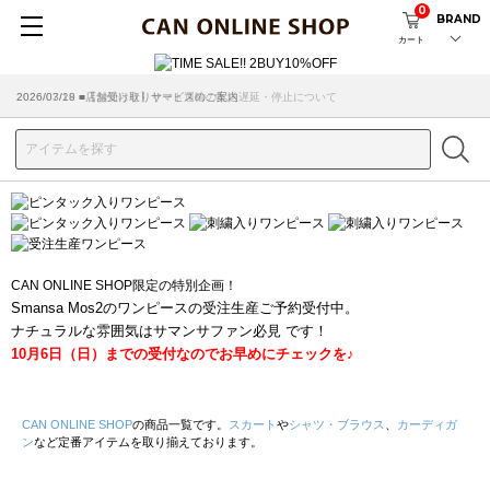
0
BRAND
カート
2026/07/29 ■【お知らせ】ヤマト運輸の配送遅延・停止について
2026/03/18 ■店舗受け取りサービスのご案内
CAN ONLINE SHOP限定の特別企画！
Smansa Mos2のワンピースの受注生産ご予約受付中。
ナチュラルな雰囲気はサマンサファン必見 です！
10月6日（日）までの受付なのでお早めにチェックを♪
CAN ONLINE SHOP
の商品一覧です。
スカート
や
シャツ・ブラウス
、
カーディガ
ン
など定番アイテムを取り揃えております。