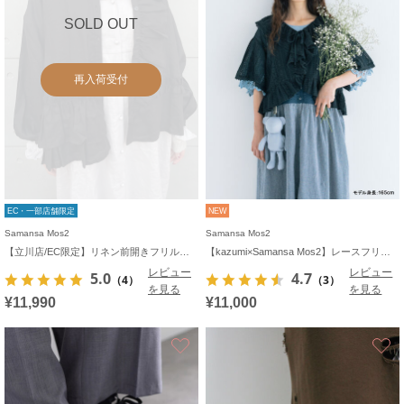
SOLD OUT
再入荷受付
EC・一部店舗限定
NEW
Samansa Mos2
Samansa Mos2
【立川店/EC限定】リネン前開きフリルブラウス
【kazumi×Samansa Mos2】レースフリルブラウス
レビュー
レビュー
5.0
4.7
（4）
（3）
を見る
を見る
¥11,990
¥11,000
お気に入り