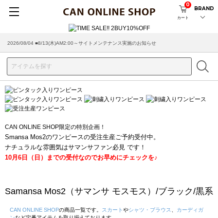
0
BRAND
カート
2026/07/29 ■【お知らせ】ヤマト運輸の配送遅延・停止について
CAN ONLINE SHOP限定の特別企画！
Smansa Mos2のワンピースの受注生産ご予約受付中。
ナチュラルな雰囲気はサマンサファン必見 です！
10月6日（日）までの受付なのでお早めにチェックを♪
Samansa Mos2（サマンサ モスモス）/ブラック/黒系
CAN ONLINE SHOP
の商品一覧です。
スカート
や
シャツ・ブラウス
、
カーディガ
ン
など定番アイテムを取り揃えております。