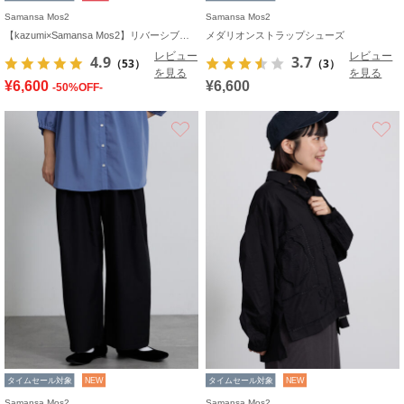
Samansa Mos2
Samansa Mos2
【kazumi×Samansa Mos2】リバーシブルジャケット
メダリオンストラップシューズ
レビュー
レビュー
4.9
3.7
（53）
（3）
を見る
を見る
¥6,600
¥6,600
-50%OFF-
お気に入り
タイムセール対象
NEW
タイムセール対象
NEW
Samansa Mos2
Samansa Mos2