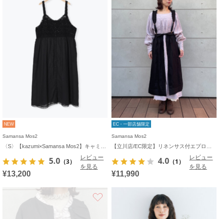
NEW
EC・一部店舗限定
Samansa Mos2
Samansa Mos2
〈S〉【kazumi×Samansa Mos2】キャミワンピース《WEB限定カラーあり》
【立川店/EC限定】リネンサス付エプロンスカート
レビュー
レビュー
5.0
4.0
（3）
（1）
を見る
を見る
¥13,200
¥11,990
お気に入り