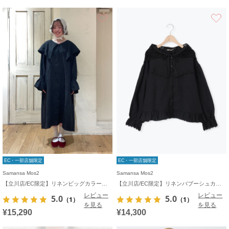
お気に入り
EC・一部店舗限定
EC・一部店舗限定
Samansa Mos2
Samansa Mos2
【立川店/EC限定】リネンビッグカラーワンピース
【立川店/EC限定】リネンバブーシュカ付エトワールブラウス
レビュー
レビュー
5.0
5.0
（1）
（1）
を見る
を見る
¥15,290
¥14,300