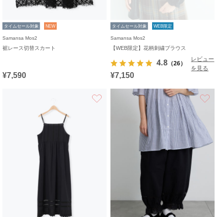
タイムセール対象
NEW
タイムセール対象
WEB限定
Samansa Mos2
Samansa Mos2
裾レース切替スカート
【WEB限定】花柄刺繍ブラウス
レビュー
4.8
（26）
を見る
¥7,590
¥7,150
お気に入り