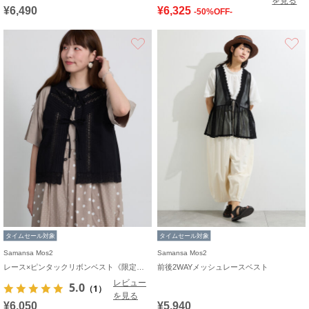
を見る
¥6,490
¥6,325
-50%OFF-
お気に入り
タイムセール対象
タイムセール対象
Samansa Mos2
Samansa Mos2
レース×ピンタックリボンベスト《限定カラーあり》
前後2WAYメッシュレースベスト
レビュー
5.0
（1）
を見る
¥6,050
¥5,940