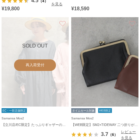
4.5
（4）
を見る
¥19,800
¥18,590
お気に入り
SOLD OUT
再入荷受付
EC・一部店舗限定
タイムセール対象
WEB限定
Samansa Mos2
Samansa Mos2
【立川店/EC限定】たっぷりギャザーのリネンワンピース
【WEB限定】SM2×TIDEWAY 二つ折りがま口財布
レビュー
3.7
（6）
を見る