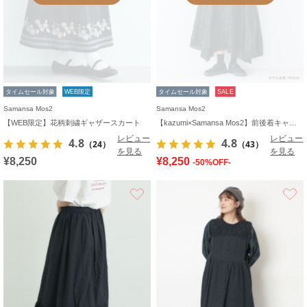
タイムセール対象
WEB限定
タイムセール対象
SALE
Samansa Mos2
Samansa Mos2
【WEB限定】花柄刺繍ギャザースカート
【kazumi×Samansa Mos2】前後着キャミワンピース
レビュー
レビュー
4.8
4.8
（24）
（43）
を見る
を見る
¥8,250
¥8,250
-50%OFF-
お気に入り