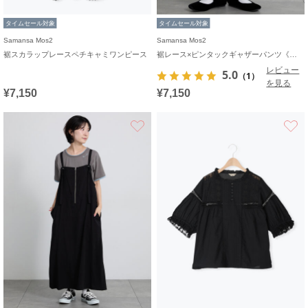
タイムセール対象
タイムセール対象
Samansa Mos2
Samansa Mos2
裾スカラップレースペチキャミワンピース
裾レース×ピンタックギャザーパンツ《限定カラーあり》
レビュー
5.0
（1）
を見る
¥7,150
¥7,150
お気に入り