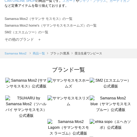
CAN ONLINE SHOP
の商品一覧です。
スカート
や
シャツ・ブラウス
、
カーディガン
など定番アイテムを取り揃えております。
Samansa Mos2（サマンサ モスモス）の一覧
Samansa Mos2 home's（サマンサモスモスホームズ）の一覧
SM2（エスエムツー）の一覧
TSUHARU by Samansa Mos2（ツハルバイサマンサモスモス）の一覧
その他のブランド ＋
sm2rhythm（サマンサモスモス リズム）の一覧
Samansa Mos2 blue（サマンサモスモス ブルー）の一覧
Samansa Mos2
商品一覧
ブラック/黒系
受注生産ワンピース
Samansa Mos2 Lagom（サマンサモスモス ラーゴム）の一覧
ehka sopo（エヘカソポ）の一覧
ブランド一覧
sō4ū（ソウフォーユー）の一覧
Te chichi（テチチ）の一覧
Te chichi CLASSIC（テチチ クラシック）の一覧
Te chichi TERRASSE（テチチ テラス）の一覧
Lugnoncure（ルノンキュール）の一覧
BETTY'S BLUE（べティーズブルー）の一覧
Wpc.（ワールドパーティー）の一覧