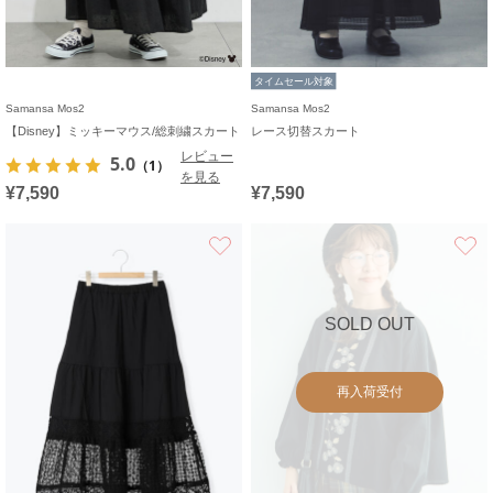
タイムセール対象
Samansa Mos2
Samansa Mos2
【Disney】ミッキーマウス/総刺繍スカート
レース切替スカート
レビュー
5.0
（1）
を見る
¥7,590
¥7,590
お気に入り
SOLD OUT
再入荷受付