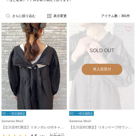
さらに絞り込む
表示変更
アイテム数：
381
件
お気に入り
SOLD OUT
再入荷受付
EC・一部店舗限定
EC・一部店舗限定
Samansa Mos2
Samansa Mos2
【立川店/EC限定】リネンボレロ付キャミワンピース
【立川店/EC限定】リネンケープ付ワンピース
レビュー