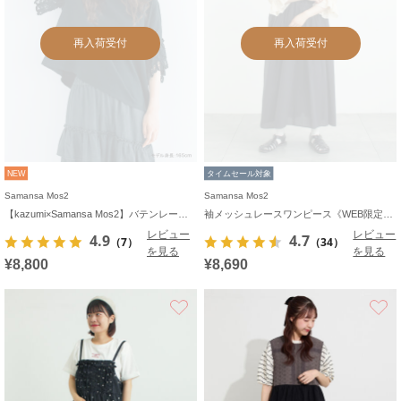
再入荷受付
再入荷受付
NEW
タイムセール対象
Samansa Mos2
Samansa Mos2
【kazumi×Samansa Mos2】バテンレースカットソー《WEB限定カラーあり》
袖メッシュレースワンピース《WEB限定カラーあり》
レビュー
レビュー
4.9
4.7
（7）
（34）
を見る
を見る
¥8,800
¥8,690
お気に入り