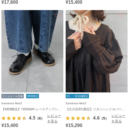
¥17,600
¥15,400
お気に入り
タイムセール対象
WEB限定
EC・一部店舗限定
Samansa Mos2
Samansa Mos2
【WEB限定】TIDEWAY レースアップシューズ
【立川店/EC限定】リネンハンドカバーギャザーワンピース
レビュー
レビュー
4.5
4.6
（6）
（5）
を見る
を見る
¥15,400
¥15,290