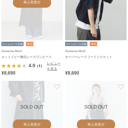
再入荷受付
タイムセール対象
NEW
タイムセール対象
NEW
Samansa Mos2
Samansa Mos2
カットドビー胸元レースワンピース
オーバーレースフードジャケット
レビュー
4.0
（1）
を見る
¥8,690
¥8,690
お気に入り
SOLD OUT
SOLD OUT
再入荷受付
再入荷受付