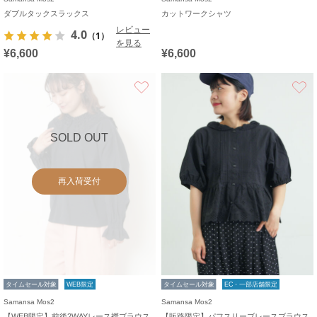
ダブルタックスラックス
カットワークシャツ
レビュー
4.0
（1）
を見る
¥6,600
¥6,600
お気に入り
SOLD OUT
再入荷受付
タイムセール対象
WEB限定
タイムセール対象
EC・一部店舗限定
Samansa Mos2
Samansa Mos2
【WEB限定】前後2WAYレース襟ブラウス
【販路限定】パフスリーブレースブラウス