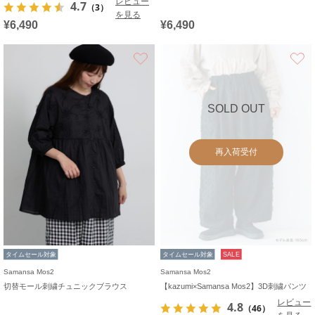
レビュー
4.7
（3）
を見る
¥6,490
¥6,490
お気に入り
SOLD OUT
再入荷受付
タイムセール対象
タイムセール対象
SALE
Samansa Mos2
Samansa Mos2
切替モール刺繍チュニックブラウス
【kazumi×Samansa Mos2】3D刺繍パンツ
レビュー
4.8
（46）