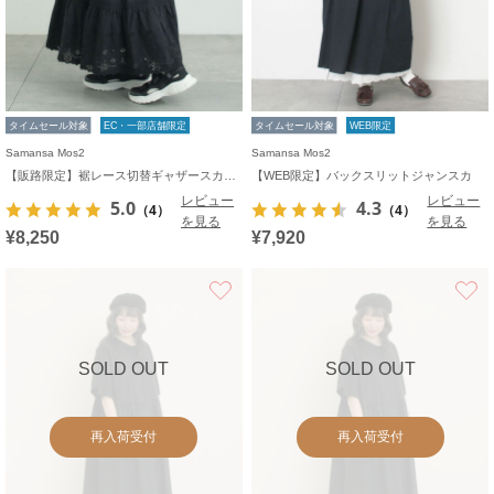
タイムセール対象
EC・一部店舗限定
タイムセール対象
WEB限定
Samansa Mos2
Samansa Mos2
【販路限定】裾レース切替ギャザースカート
【WEB限定】バックスリットジャンスカ
レビュー
レビュー
5.0
4.3
（4）
（4）
を見る
を見る
¥8,250
¥7,920
お気に入り
SOLD OUT
SOLD OUT
再入荷受付
再入荷受付