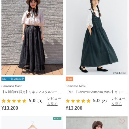
EC・一部店舗限定
NEW
Samansa Mos2
Samansa Mos2
【立川店/EC限定】リネンノスタルジータックフリルスカート
〈M〉【kazumi×Samansa Mos2】キャミワンピース《WEB限定カラーあり》
レビュー
レビュー
5.0
5.0
（3）
（2）
を見る
を見る
¥13,200
¥13,200