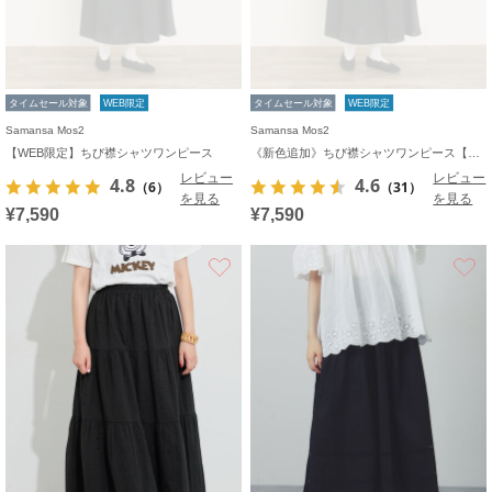
タイムセール対象
WEB限定
タイムセール対象
WEB限定
Samansa Mos2
Samansa Mos2
【WEB限定】ちび襟シャツワンピース
《新色追加》ちび襟シャツワンピース【WEB限定】
レビュー
レビュー
4.8
4.6
（6）
（31）
を見る
を見る
¥7,590
¥7,590
お気に入り