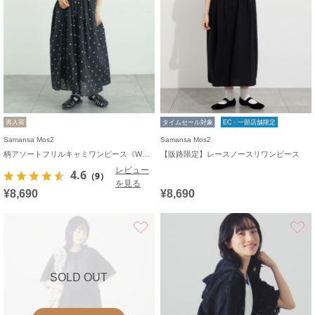
再入荷
タイムセール対象
EC・一部店舗限定
Samansa Mos2
Samansa Mos2
柄アソートフリルキャミワンピース《WEB限定カラーあり》
【販路限定】レースノースリワンピース
レビュー
4.6
（9）
を見る
¥8,690
¥8,690
お気に入り
SOLD OUT