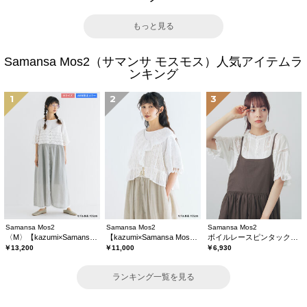
もっと見る
Samansa Mos2（サマンサ モスモス）人気アイテムラ
ンキング
1
2
3
Samansa Mos2
Samansa Mos2
Samansa Mos2
〈M〉【kazumi×Samansa Mos2】キャミワンピース《WEB限定カラーあり》
【kazumi×Samansa Mos2】レースフリルブラウス
ボイルレースピンタックブラウス
￥13,200
￥11,000
￥6,930
ランキング一覧を見る