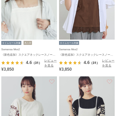
タイムセール対象
再入荷
タイムセール対象
Samansa Mos2
Samansa Mos2
《新色追加》スクエアネックレースノースリーブ【接触冷感】
《新色追加》スクエアネックレースノースリーブ【接触冷感】
レビュー
レビュー
4.6
4.6
（31）
（31）
を見る
を見る
¥3,850
¥3,850
お気に入り