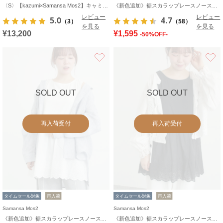
〈S〉【kazumi×Samansa Mos2】キャミワンピース《WEB限定カラーあり》
《新色追加》裾スカラップレースノースリーブインナー
レビュー
レビュー
5.0
4.7
（3）
（58）
を見る
を見る
¥13,200
¥1,595
-50%OFF-
お気に入り
SOLD OUT
SOLD OUT
再入荷受付
再入荷受付
タイムセール対象
再入荷
タイムセール対象
再入荷
Samansa Mos2
Samansa Mos2
《新色追加》裾スカラップレースノースリーブインナー
《新色追加》裾スカラップレースノースリーブインナー