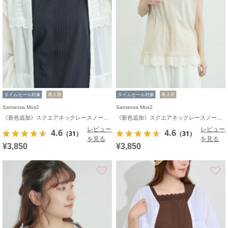
タイムセール対象
再入荷
タイムセール対象
再入荷
Samansa Mos2
Samansa Mos2
《新色追加》スクエアネックレースノースリーブ【接触冷感】
《新色追加》スクエアネックレースノースリーブ【接触冷感】
レビュー
レビュー
4.6
4.6
（31）
（31）
を見る
を見る
¥3,850
¥3,850
お気に入り