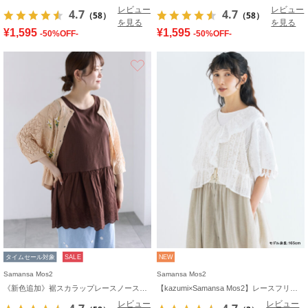
レビュー
レビュー
4.7
4.7
（58）
（58）
を見る
を見る
¥1,595
¥1,595
-50%OFF-
-50%OFF-
お気に入り
タイムセール対象
SALE
NEW
Samansa Mos2
Samansa Mos2
《新色追加》裾スカラップレースノースリーブインナー
【kazumi×Samansa Mos2】レースフリルブラウス
レビュー
レビュー