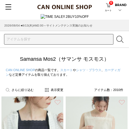
0
BRAND
カート
2026/08/04 ■8/13(木)AM2:00～サイトメンテナンス実施のお知らせ
2026/07/29 ■【お知らせ】ヤマト運輸の配送遅延・停止について
Samansa Mos2（サマンサ モスモス）
CAN ONLINE SHOP
の商品一覧です。
スカート
や
シャツ・ブラウス
、
カーディガ
ン
など定番アイテムを取り揃えております。
さらに絞り込む
表示変更
アイテム数：
2010
件
お気に入り