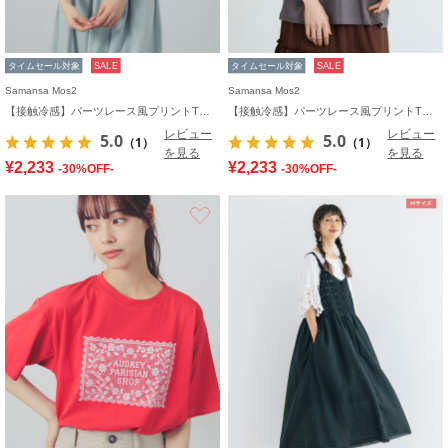
タイムセール対象
SALE
タイムセール対象
SALE
Samansa Mos2
Samansa Mos2
【接触冷感】パーツレース風プリントTシャツ
【接触冷感】パーツレース風プリントTシャツ
レビュー
レビュー
5.0
5.0
（1）
（1）
を見る
を見る
¥2,233
¥2,233
-30%OFF-
-30%OFF-
お気に入り