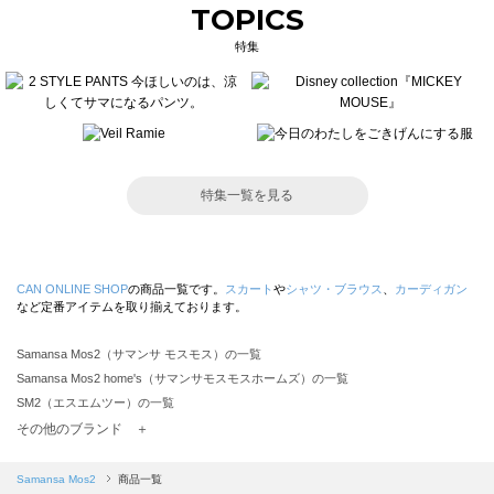
TOPICS
特集
特集一覧を見る
CAN ONLINE SHOP
の商品一覧です。
スカート
や
シャツ・ブラウス
、
カーディガン
など定番アイテムを取り揃えております。
Samansa Mos2（サマンサ モスモス）の一覧
Samansa Mos2 home's（サマンサモスモスホームズ）の一覧
SM2（エスエムツー）の一覧
TSUHARU by Samansa Mos2（ツハルバイサマンサモスモス）の一覧
その他のブランド ＋
sm2rhythm（サマンサモスモス リズム）の一覧
Samansa Mos2 blue（サマンサモスモス ブルー）の一覧
Samansa Mos2
商品一覧