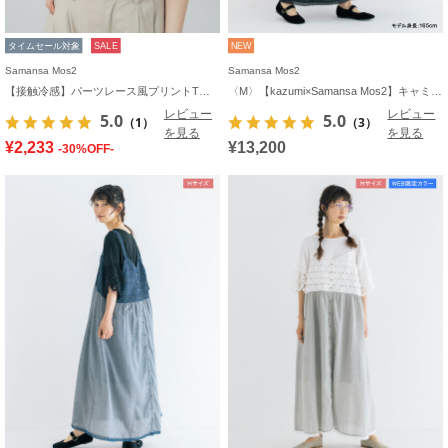
タイムセール対象
SALE
NEW
Samansa Mos2
Samansa Mos2
【接触冷感】パーツレース風プリントTシャツ
〈M〉【kazumi×Samansa Mos2】キャミワンピース《WEB限定カラーあり》
レビュー
レビュー
5.0
5.0
（1）
（3）
を見る
を見る
¥2,233
¥13,200
-30%OFF-