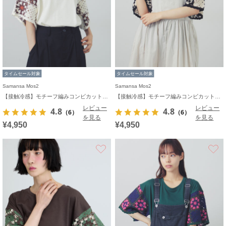
タイムセール対象
タイムセール対象
Samansa Mos2
Samansa Mos2
【接触冷感】モチーフ編みコンビカットソー
【接触冷感】モチーフ編みコンビカットソー
レビュー
レビュー
4.8
4.8
（6）
（6）
を見る
を見る
¥4,950
¥4,950
お気に入り