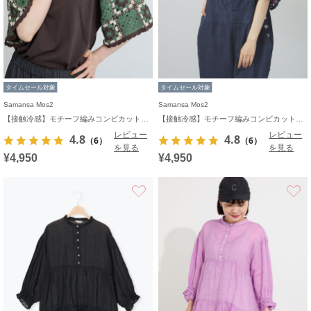
タイムセール対象
タイムセール対象
Samansa Mos2
Samansa Mos2
【接触冷感】モチーフ編みコンビカットソー
【接触冷感】モチーフ編みコンビカットソー
レビュー
レビュー
4.8
4.8
（6）
（6）
を見る
を見る
¥4,950
¥4,950
お気に入り