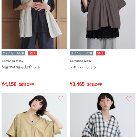
タイムセール対象
SALE
タイムセール対象
SALE
Samansa Mos2
Samansa Mos2
前後2WAY編み上げベスト
スキッパーシャツ
¥4,158
¥3,465
-30%OFF-
-30%OFF-
お気に入り