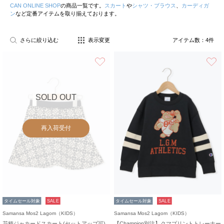
CAN ONLINE SHOP
の商品一覧です。
スカート
や
シャツ・ブラウス
、
カーディガ
ン
など定番アイテムを取り揃えております。
さらに絞り込む
表示変更
アイテム数：
4
件
お気に入り
SOLD OUT
再入荷受付
タイムセール対象
SALE
タイムセール対象
SALE
Samansa Mos2 Lagom（KIDS）
Samansa Mos2 Lagom（KIDS）
花柄ジャカードスカート(セットアップ可)
【Champion別注】クマプリントトレーナー