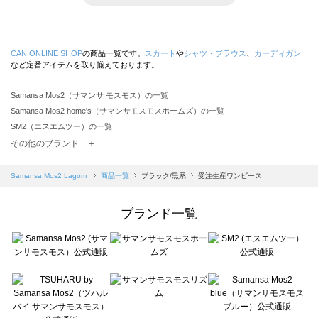
CAN ONLINE SHOP
の商品一覧です。
スカート
や
シャツ・ブラウス
、
カーディガン
など定番アイテムを取り揃えております。
Samansa Mos2（サマンサ モスモス）の一覧
Samansa Mos2 home's（サマンサモスモスホームズ）の一覧
SM2（エスエムツー）の一覧
TSUHARU by Samansa Mos2（ツハルバイサマンサモスモス）の一覧
その他のブランド ＋
sm2rhythm（サマンサモスモス リズム）の一覧
Samansa Mos2 blue（サマンサモスモス ブルー）の一覧
Samansa Mos2 Lagom
商品一覧
ブラック/黒系
受注生産ワンピース
Samansa Mos2 Lagom（サマンサモスモス ラーゴム）の一覧
ehka sopo（エヘカソポ）の一覧
ブランド一覧
sō4ū（ソウフォーユー）の一覧
Te chichi（テチチ）の一覧
Te chichi CLASSIC（テチチ クラシック）の一覧
Te chichi TERRASSE（テチチ テラス）の一覧
Lugnoncure（ルノンキュール）の一覧
BETTY'S BLUE（べティーズブルー）の一覧
Wpc.（ワールドパーティー）の一覧