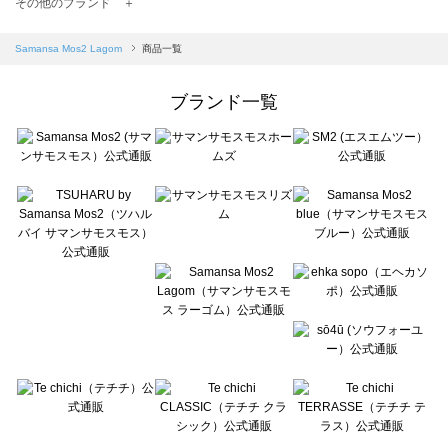
TSUHARU by Samansa Mos2（ツハルバイサマンサモスモス）の一覧
その他のブランド ＋
sm2rhythm（サマンサモスモス リズム）の一覧
Samansa Mos2 blue（サマンサモスモス ブルー）の一覧
Samansa Mos2 Lagom
商品一覧
Samansa Mos2 Lagom（サマンサモスモス ラーゴム）の一覧
ehka sopo（エヘカソポ）の一覧
ブランド一覧
sō4ū（ソウフォーユー）の一覧
Te chichi（テチチ）の一覧
Te chichi CLASSIC（テチチ クラシック）の一覧
Te chichi TERRASSE（テチチ テラス）の一覧
Lugnoncure（ルノンキュール）の一覧
BETTY'S BLUE（べティーズブルー）の一覧
Wpc.（ワールドパーティー）の一覧