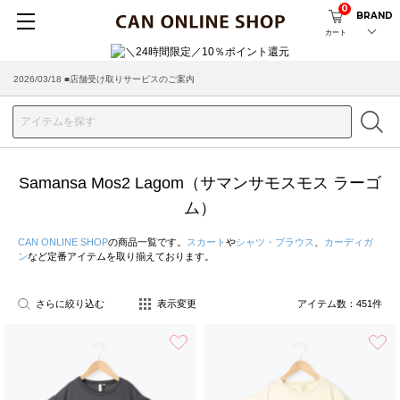
0
BRAND
カート
2026/08/04 ■8/13(木)AM2:00～サイトメンテナンス実施のお知らせ
2026/03/18 ■店舗受け取りサービスのご案内
Samansa Mos2 Lagom（サマンサモスモス ラーゴ
ム）
CAN ONLINE SHOP
の商品一覧です。
スカート
や
シャツ・ブラウス
、
カーディガ
ン
など定番アイテムを取り揃えております。
さらに絞り込む
表示変更
アイテム数：
451
件
お気に入り