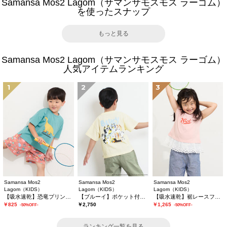
Samansa Mos2 Lagom（サマンサモスモス ラーゴム）
を使ったスナップ
もっと見る
Samansa Mos2 Lagom（サマンサモスモス ラーゴム）
人気アイテムランキング
1
2
3
Samansa Mos2
Samansa Mos2
Samansa Mos2
Lagom（KIDS）
Lagom（KIDS）
Lagom（KIDS）
【吸水速乾】恐竜プリントTシャツ
【ブルーイ】ポケット付きプリントTシャツ
【吸水速乾】裾レースフレンチスリーブTシャツ
￥825
￥2,750
￥1,265
-50%OFF-
-50%OFF-
ランキング一覧を見る