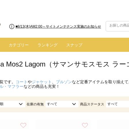
■8/13(木)AM2:00～サイトメンテナンス実施のお知らせ
カテゴリー
ランキング
スナップ
nsa Mos2 Lagom（サマンサモスモス 
覧です。
コート
や
ジャケット
、
ブルゾン
など定番アイテムを取り揃えて
ル・マフラー
などの商品も充実！
順
すべて
すべて
在庫の有無
商品ステータス
お気に入り
お気に入り