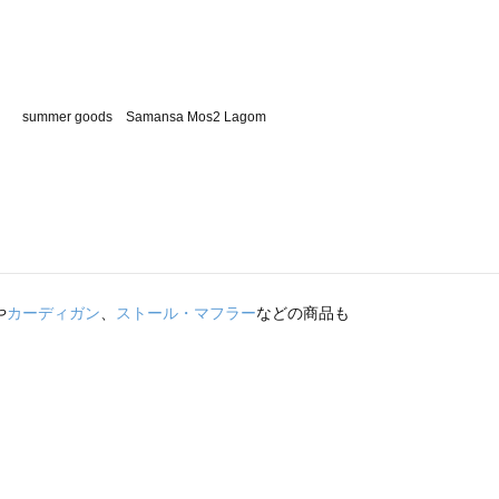
や
カーディガン
、
ストール・マフラー
などの商品も