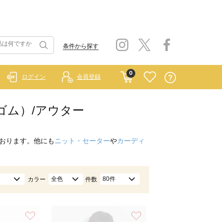
条件から探す
0
ログイン
会員登録
ラーゴム）/アウター
おります。他にも
ニット・セーター
や
カーディ
全色
80件
カラー
件数
お気に入り
お気に入り