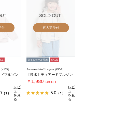
OUT
SOLD OUT
受付
再入荷受付
ALE
タイムセール対象
SALE
m（KIDS）
Samansa Mos2 Lagom（KIDS）
ードブルゾン
【撥水】ティアードブルゾン
￥1,980
FF-
-50%OFF-
レビ
レビ
ュー
ュー
0
5.0
（1）
（1）
を見
を見
る
る