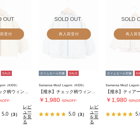
D OUT
SOLD OUT
SOLD 
荷受付
再入荷受付
再入荷
SALE
タイムセール対象
SALE
タイムセール対象
S
agom（KIDS）
Samansa Mos2 Lagom（KIDS）
Samansa Mos2 Lago
【撥水】チェック柄ウィンドブレーカー
【撥水】チェック柄ウィンドブレーカー
【撥水】ティア
￥1,980
￥1,980
0%OFF-
-50%OFF-
-50%O
レビ
レビ
ュー
ュー
5.0
5.0
5.
（3）
（3）
を見
を見
る
る