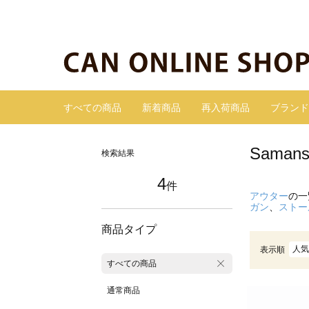
すべての商品
新着商品
再入荷商品
ブランド
Sama
検索結果
4
件
アウター
の一
ガン
、
ストー
商品タイプ
人気
表示順
すべての商品
通常商品