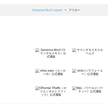
Samansa Mos2 blue（サマンサモスモス ブルー）のア
Samansa Mos2 Lagom（サマンサモスモス ラーゴム）
Samansa Mos2 Lagom
アウター
ehka sopo（エヘカソポ）のアウター一覧
sō4ū（ソウフォーユー）のアウター一覧
Te chichi（テチチ）のアウター一覧
Te chichi CLASSIC（テチチ クラシック）のアウター一覧
Te chichi TERRASSE（テチチ テラス）のアウター一覧
Lugnoncure（ルノンキュール）のアウター一覧
BETTY'S BLUE（べティーズブルー）のアウター一覧
Wpc.（ワールドパーティー）のアウター一覧