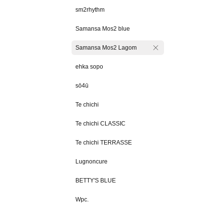
sm2rhythm
Samansa Mos2 blue
Samansa Mos2 Lagom
ehka sopo
sō4ū
Te chichi
Te chichi CLASSIC
Te chichi TERRASSE
Lugnoncure
BETTY'S BLUE
Wpc.