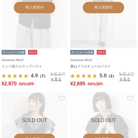
再入荷受付
再入荷受付
タイムセール対象
SALE
タイムセール対象
SALE
Samansa Mos2
Samansa Mos2
インド綿スカラップベスト
重ねフリルチュールベスト
レビュー
レビュー
4.9
5.0
（7）
（2）
を見る
を見る
¥2,970
¥2,695
-50%OFF-
-50%OFF-
お気に入り
SOLD OUT
SOLD OUT