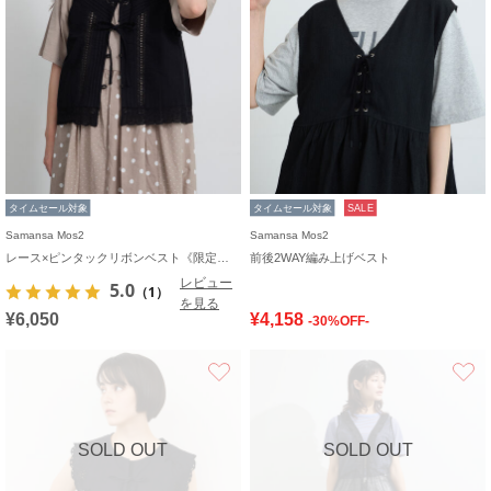
タイムセール対象
タイムセール対象
SALE
Samansa Mos2
Samansa Mos2
レース×ピンタックリボンベスト《限定カラーあり》
前後2WAY編み上げベスト
レビュー
5.0
（1）
を見る
¥6,050
¥4,158
-30%OFF-
お気に入り
SOLD OUT
SOLD OUT