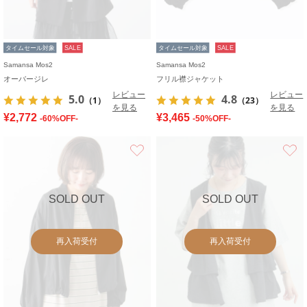
タイムセール対象
SALE
タイムセール対象
SALE
Samansa Mos2
Samansa Mos2
オーバージレ
フリル襟ジャケット
レビュー
レビュー
5.0
4.8
（1）
（23）
を見る
を見る
¥2,772
¥3,465
-60%OFF-
-50%OFF-
お気に入り
SOLD OUT
SOLD OUT
再入荷受付
再入荷受付