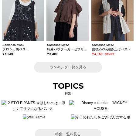
Samansa Mos2
Samansa Mos2
Samansa Mos2
クロシェ風ベスト
綿麻パウダーガーゼフリルベスト
前後2WAY編み上げベスト
￥5,940
￥5,390
￥4,158
-30%OFF-
ランキング一覧を見る
TOPICS
特集
特集一覧を見る