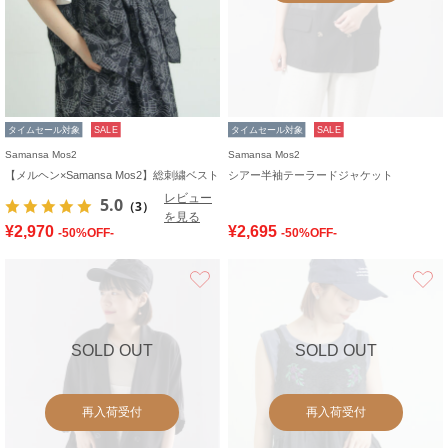
タイムセール対象
SALE
タイムセール対象
SALE
Samansa Mos2
Samansa Mos2
【メルヘン×Samansa Mos2】総刺繍ベスト
シアー半袖テーラードジャケット
レビュー
5.0
（3）
を見る
¥2,970
¥2,695
-50%OFF-
-50%OFF-
お気に入り
SOLD OUT
SOLD OUT
再入荷受付
再入荷受付