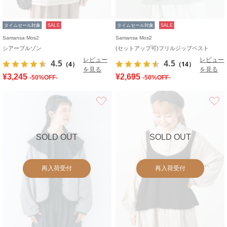
タイムセール対象
SALE
タイムセール対象
SALE
Samansa Mos2
Samansa Mos2
シアーブルゾン
(セットアップ可)フリルジップベスト
レビュー
レビュー
4.5
4.5
（4）
（14）
を見る
を見る
¥3,245
¥2,695
-50%OFF-
-50%OFF-
お気に入り
SOLD OUT
SOLD OUT
再入荷受付
再入荷受付