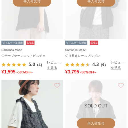
再入荷受付
再入荷受付
タイムセール対象
SALE
タイムセール対象
SALE
Samansa Mos2
Samansa Mos2
◇テープヤーンニットビスチェ
切り替えレースブルゾン
レビュー
レビュー
5.0
4.3
（4）
（9）
を見る
を見る
¥1,595
¥3,795
-50%OFF-
-50%OFF-
お気に入り
SOLD OUT
再入荷受付