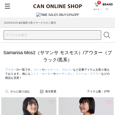
0
BRAND
カート
2026/03/18 ■店舗受け取りサービスのご案内
Samansa Mos2（サマンサ モスモス）/アウター（ブ
ラック/黒系）
アウター
の一覧です。
コート
や
ジャケット
、
ブルゾン
など定番アイテムを取り揃え
ております。他にも
ニット・セーター
や
カーディガン
、
ストール・マフラー
などの
商品も充実！
さらに絞り込む
表示変更
アイテム数：
27
件
お気に入り