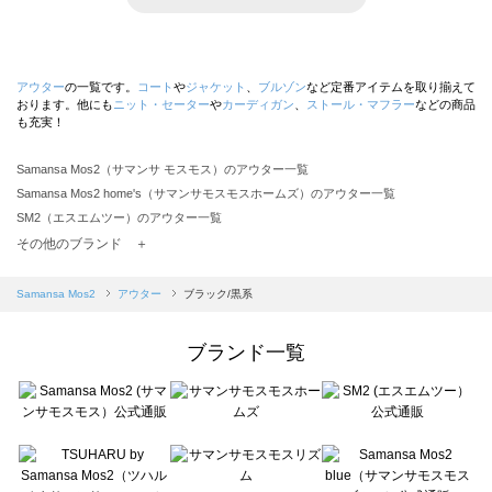
アウター
の一覧です。
コート
や
ジャケット
、
ブルゾン
など定番アイテムを取り揃えて
おります。他にも
ニット・セーター
や
カーディガン
、
ストール・マフラー
などの商品
も充実！
Samansa Mos2（サマンサ モスモス）のアウター一覧
Samansa Mos2 home's（サマンサモスモスホームズ）のアウター一覧
SM2（エスエムツー）のアウター一覧
TSUHARU by Samansa Mos2（ツハルバイサマンサモスモス）のアウター一覧
その他のブランド ＋
sm2rhythm（サマンサモスモス リズム）のアウター一覧
Samansa Mos2 blue（サマンサモスモス ブルー）のアウター一覧
Samansa Mos2
アウター
ブラック/黒系
Samansa Mos2 Lagom（サマンサモスモス ラーゴム）のアウター一覧
ehka sopo（エヘカソポ）のアウター一覧
ブランド一覧
sō4ū（ソウフォーユー）のアウター一覧
Te chichi（テチチ）のアウター一覧
Te chichi CLASSIC（テチチ クラシック）のアウター一覧
Te chichi TERRASSE（テチチ テラス）のアウター一覧
Lugnoncure（ルノンキュール）のアウター一覧
BETTY'S BLUE（べティーズブルー）のアウター一覧