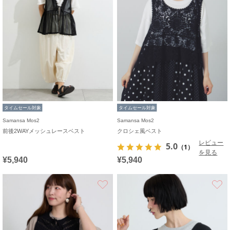
タイムセール対象
タイムセール対象
Samansa Mos2
Samansa Mos2
前後2WAYメッシュレースベスト
クロシェ風ベスト
レビュー
5.0
（1）
を見る
¥5,940
¥5,940
お気に入り