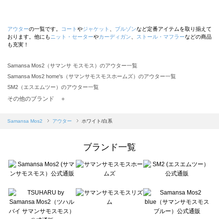
アウター
の一覧です。
コート
や
ジャケット
、
ブルゾン
など定番アイテムを取り揃えて
おります。他にも
ニット・セーター
や
カーディガン
、
ストール・マフラー
などの商品
も充実！
Samansa Mos2（サマンサ モスモス）のアウター一覧
Samansa Mos2 home's（サマンサモスモスホームズ）のアウター一覧
SM2（エスエムツー）のアウター一覧
TSUHARU by Samansa Mos2（ツハルバイサマンサモスモス）のアウター一覧
その他のブランド ＋
sm2rhythm（サマンサモスモス リズム）のアウター一覧
Samansa Mos2 blue（サマンサモスモス ブルー）のアウター一覧
Samansa Mos2
アウター
ホワイト/白系
Samansa Mos2 Lagom（サマンサモスモス ラーゴム）のアウター一覧
ehka sopo（エヘカソポ）のアウター一覧
ブランド一覧
sō4ū（ソウフォーユー）のアウター一覧
Te chichi（テチチ）のアウター一覧
Te chichi CLASSIC（テチチ クラシック）のアウター一覧
Te chichi TERRASSE（テチチ テラス）のアウター一覧
Lugnoncure（ルノンキュール）のアウター一覧
BETTY'S BLUE（べティーズブルー）のアウター一覧
Wpc.（ワールドパーティー）のアウター一覧