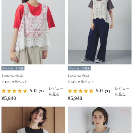
タイムセール対象
タイムセール対象
Samansa Mos2
Samansa Mos2
クロシェ風ベスト
クロシェ風ベスト
レビュー
レビュー
5.0
5.0
（1）
（1）
を見る
を見る
¥5,940
¥5,940
お気に入り