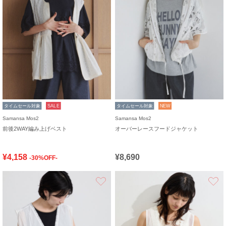
タイムセール対象
SALE
タイムセール対象
NEW
Samansa Mos2
Samansa Mos2
前後2WAY編み上げベスト
オーバーレースフードジャケット
¥4,158
¥8,690
-30%OFF-
お気に入り