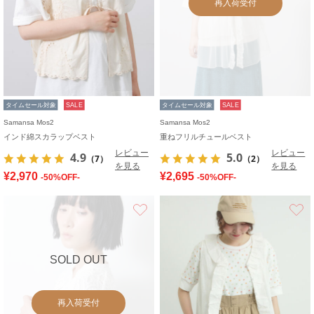
再入荷受付
タイムセール対象
SALE
タイムセール対象
SALE
Samansa Mos2
Samansa Mos2
インド綿スカラップベスト
重ねフリルチュールベスト
レビュー
レビュー
4.9
5.0
（7）
（2）
を見る
を見る
¥2,970
¥2,695
-50%OFF-
-50%OFF-
お気に入り
SOLD OUT
再入荷受付