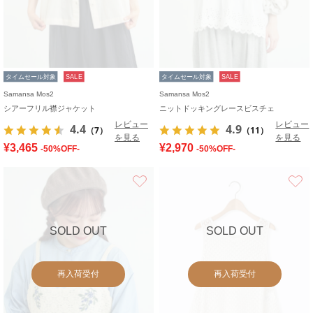
タイムセール対象
SALE
タイムセール対象
SALE
Samansa Mos2
Samansa Mos2
シアーフリル襟ジャケット
ニットドッキングレースビスチェ
レビュー
レビュー
4.4
4.9
（7）
（11）
を見る
を見る
¥3,465
¥2,970
-50%OFF-
-50%OFF-
お気に入り
SOLD OUT
SOLD OUT
再入荷受付
再入荷受付