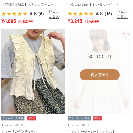
【花粉防止加工】ステンカラーコート
【Cross×Linen】ピンタックベスト
レビュー
レビュー
4.8
4.8
（8）
（16）
を見る
を見る
¥4,895
¥3,245
-50%OFF-
-50%OFF-
お気に入り
SOLD OUT
再入荷受付
タイムセール対象
SALE
タイムセール対象
SALE
Samansa Mos2
Samansa Mos2
シャーリングフリルベスト
ファンシーヤーンVネックベスト