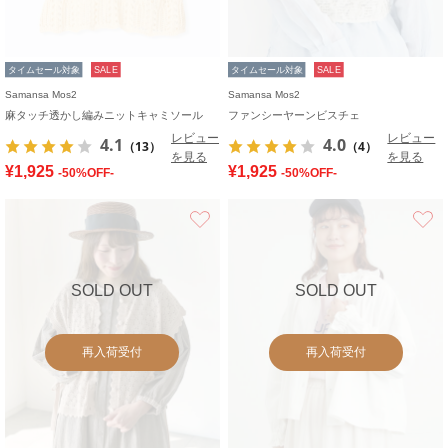
タイムセール対象
SALE
タイムセール対象
SALE
Samansa Mos2
Samansa Mos2
麻タッチ透かし編みニットキャミソール
ファンシーヤーンビスチェ
レビュー
レビュー
4.1
4.0
（13）
（4）
を見る
を見る
¥1,925
¥1,925
-50%OFF-
-50%OFF-
お気に入り
SOLD OUT
SOLD OUT
再入荷受付
再入荷受付