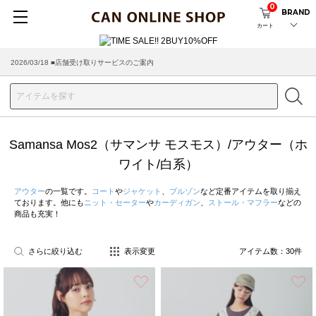
0
BRAND
カート
2026/08/04 ■8/13(木)AM2:00～サイトメンテナンス実施のお知らせ
Samansa Mos2（サマンサ モスモス）/アウター（ホ
ワイト/白系）
アウター
の一覧です。
コート
や
ジャケット
、
ブルゾン
など定番アイテムを取り揃え
ております。他にも
ニット・セーター
や
カーディガン
、
ストール・マフラー
などの
商品も充実！
さらに絞り込む
表示変更
アイテム数：
30
件
お気に入り