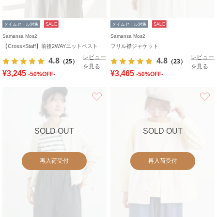
タイムセール対象
SALE
タイムセール対象
SALE
Samansa Mos2
Samansa Mos2
【Cross×Staff】前後2WAYニットベスト
フリル襟ジャケット
レビュー
レビュー
4.8
4.8
（25）
（23）
を見る
を見る
¥3,245
¥3,465
-50%OFF-
-50%OFF-
お気に入り
SOLD OUT
SOLD OUT
再入荷受付
再入荷受付