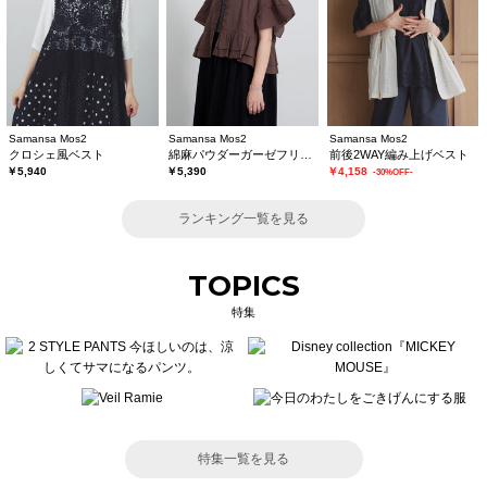
Samansa Mos2
Samansa Mos2
Samansa Mos2
クロシェ風ベスト
綿麻パウダーガーゼフリルベスト
前後2WAY編み上げベスト
￥5,940
￥5,390
￥4,158
-30%OFF-
ランキング一覧を見る
TOPICS
特集
特集一覧を見る