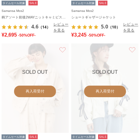
タイムセール対象
SALE
タイムセール対象
SALE
Samansa Mos2
Samansa Mos2
柄アソート前後2WAYニットキャミビスチェ
ショートギャザージャケット
レビュー
レビュー
4.6
5.0
（14）
（10）
を見る
を見る
¥2,695
¥3,245
-50%OFF-
-50%OFF-
お気に入り
SOLD OUT
SOLD OUT
再入荷受付
再入荷受付
タイムセール対象
SALE
タイムセール対象
SALE