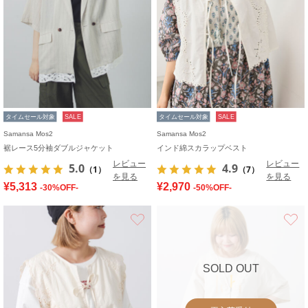
タイムセール対象
SALE
タイムセール対象
SALE
Samansa Mos2
Samansa Mos2
裾レース5分袖ダブルジャケット
インド綿スカラップベスト
レビュー
レビュー
5.0
4.9
（1）
（7）
を見る
を見る
¥5,313
¥2,970
-30%OFF-
-50%OFF-
お気に入り
SOLD OUT