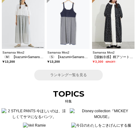
Samansa Mos2
Samansa Mos2
Samansa Mos2
〈M〉【kazumi×Samansa Mos2】キャミワンピース《WEB限定カラーあり》
〈S〉【kazumi×Samansa Mos2】キャミワンピース《WEB限定カラーあり》
【接触冷感】柄アソートワンピース《限定カラーあり》
￥13,200
￥13,200
￥3,300
-60%OFF-
ランキング一覧を見る
TOPICS
特集