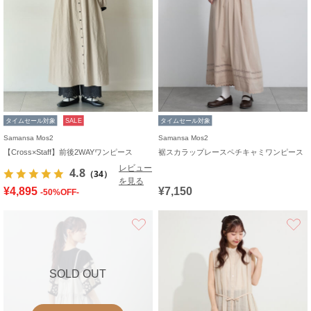
タイムセール対象
SALE
タイムセール対象
Samansa Mos2
Samansa Mos2
【Cross×Staff】前後2WAYワンピース
裾スカラップレースペチキャミワンピース
レビュー
4.8
（34）
を見る
¥4,895
¥7,150
-50%OFF-
お気に入り
SOLD OUT