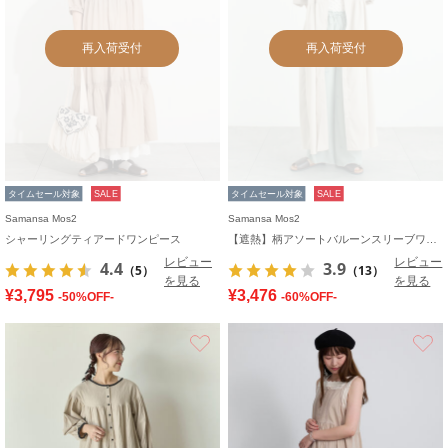
再入荷受付
再入荷受付
タイムセール対象
SALE
タイムセール対象
SALE
Samansa Mos2
Samansa Mos2
シャーリングティアードワンピース
【遮熱】柄アソートバルーンスリーブワンピース
レビュー
レビュー
4.4
3.9
（5）
（13）
を見る
を見る
¥3,795
¥3,476
-50%OFF-
-60%OFF-
お気に入り