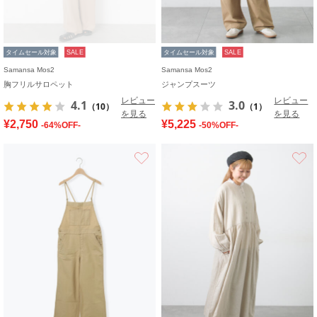
タイムセール対象
SALE
タイムセール対象
SALE
Samansa Mos2
Samansa Mos2
胸フリルサロペット
ジャンプスーツ
レビュー
レビュー
4.1
3.0
（10）
（1）
を見る
を見る
¥2,750
¥5,225
-64%OFF-
-50%OFF-
お気に入り