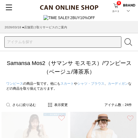
0
BRAND
カート
2026/08/04 ■8/13(木)AM2:00～サイトメンテナンス実施のお知らせ
2026/03/18 ■店舗受け取りサービスのご案内
Samansa Mos2（サマンサ モスモス）/ワンピース
（ベージュ/薄茶系）
ワンピース
の商品一覧です。他にも
スカート
や
シャツ・ブラウス
、
カーディガン
な
どの商品を取り揃えております。
さらに絞り込む
表示変更
アイテム数：
24
件
お気に入り