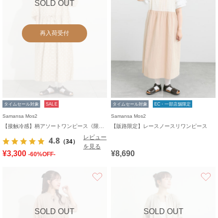
SOLD OUT
再入荷受付
タイムセール対象
SALE
タイムセール対象
EC・一部店舗限定
Samansa Mos2
Samansa Mos2
【接触冷感】柄アソートワンピース《限定カラーあり》
【販路限定】レースノースリワンピース
レビュー
4.8
（34）
を見る
¥3,300
¥8,690
-60%OFF-
お気に入り
SOLD OUT
SOLD OUT