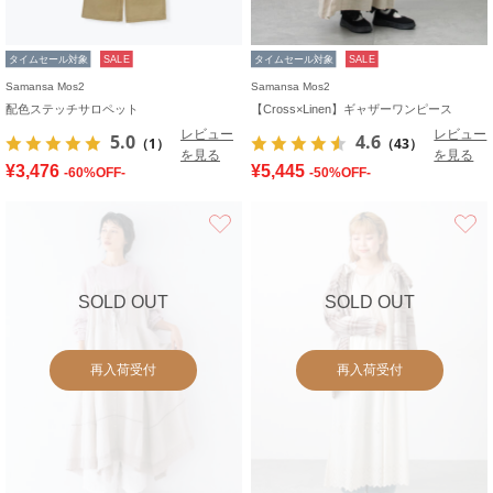
タイムセール対象
SALE
タイムセール対象
SALE
Samansa Mos2
Samansa Mos2
配色ステッチサロペット
【Cross×Linen】ギャザーワンピース
レビュー
レビュー
5.0
4.6
（1）
（43）
を見る
を見る
¥3,476
¥5,445
-60%OFF-
-50%OFF-
お気に入り
SOLD OUT
SOLD OUT
再入荷受付
再入荷受付