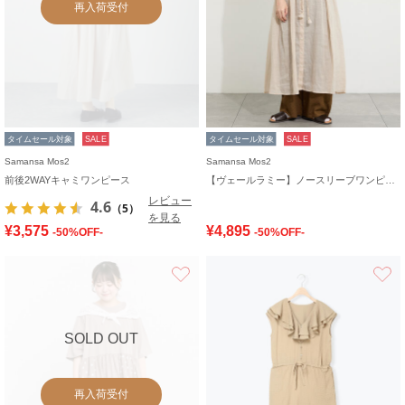
再入荷受付
タイムセール対象
SALE
タイムセール対象
SALE
Samansa Mos2
Samansa Mos2
前後2WAYキャミワンピース
【ヴェールラミー】ノースリーブワンピース
レビュー
4.6
（5）
を見る
¥3,575
¥4,895
-50%OFF-
-50%OFF-
お気に入り
SOLD OUT
再入荷受付