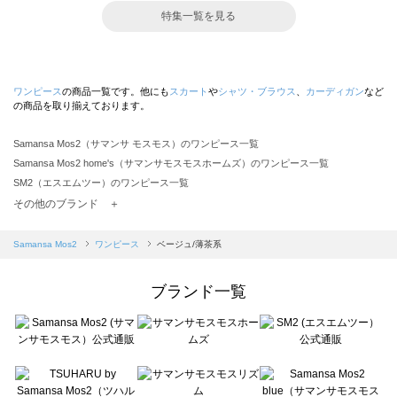
特集一覧を見る
ワンピース
の商品一覧です。他にも
スカート
や
シャツ・ブラウス
、
カーディガン
など
の商品を取り揃えております。
Samansa Mos2（サマンサ モスモス）のワンピース一覧
Samansa Mos2 home's（サマンサモスモスホームズ）のワンピース一覧
SM2（エスエムツー）のワンピース一覧
TSUHARU by Samansa Mos2（ツハルバイサマンサモスモス）のワンピース一覧
その他のブランド ＋
sm2rhythm（サマンサモスモス リズム）のワンピース一覧
Samansa Mos2 blue（サマンサモスモス ブルー）のワンピース一覧
Samansa Mos2
ワンピース
ベージュ/薄茶系
Samansa Mos2 Lagom（サマンサモスモス ラーゴム）のワンピース一覧
ehka sopo（エヘカソポ）のワンピース一覧
ブランド一覧
sō4ū（ソウフォーユー）のワンピース一覧
Te chichi（テチチ）のワンピース一覧
Te chichi CLASSIC（テチチ クラシック）のワンピース一覧
Te chichi TERRASSE（テチチ テラス）のワンピース一覧
Lugnoncure（ルノンキュール）のワンピース一覧
BETTY'S BLUE（べティーズブルー）のワンピース一覧