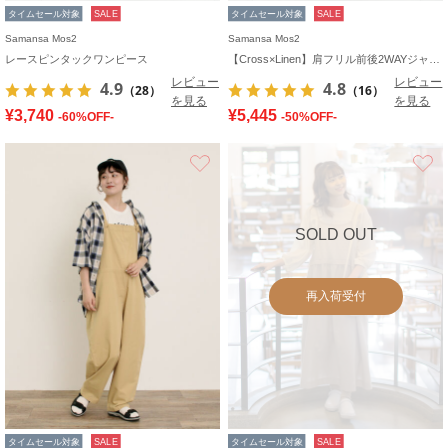
タイムセール対象
SALE
タイムセール対象
SALE
Samansa Mos2
Samansa Mos2
レースピンタックワンピース
【Cross×Linen】肩フリル前後2WAYジャンパースカート
レビュー
レビュー
4.9
4.8
（28）
（16）
を見る
を見る
¥3,740
¥5,445
-60%OFF-
-50%OFF-
お気に入り
SOLD OUT
再入荷受付
タイムセール対象
SALE
タイムセール対象
SALE