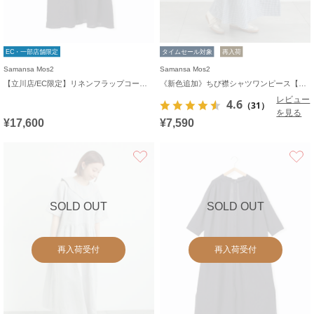
EC・一部店舗限定
タイムセール対象
再入荷
Samansa Mos2
Samansa Mos2
【立川店/EC限定】リネンフラップコートワンピース
《新色追加》ちび襟シャツワンピース【WEB限定】
レビュー
4.6
（31）
を見る
¥17,600
¥7,590
お気に入り
SOLD OUT
SOLD OUT
再入荷受付
再入荷受付