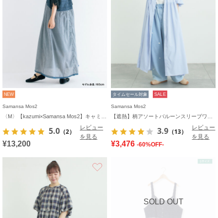
NEW
タイムセール対象
SALE
Samansa Mos2
Samansa Mos2
〈M〉【kazumi×Samansa Mos2】キャミワンピース《WEB限定カラーあり》
【遮熱】柄アソートバルーンスリーブワンピース
レビュー
レビュー
5.0
3.9
（2）
（13）
を見る
を見る
¥13,200
¥3,476
-60%OFF-
お気に入り
SOLD OUT