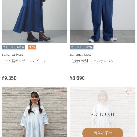
タイムセール対象
NEW
タイムセール対象
Samansa Mos2
Samansa Mos2
デニム裾ギャザーワンピース
【接触冷感】デニムサロペット
¥9,350
¥8,690
お気に入り
SOLD OUT
再入荷受付