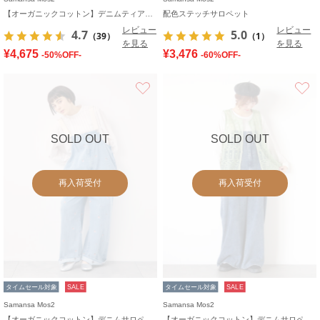
【オーガニックコットン】デニムティアードワンピース
配色ステッチサロペット
レビュー
レビュー
4.7
5.0
（39）
（1）
を見る
を見る
¥4,675
¥3,476
-50%OFF-
-60%OFF-
お気に入り
SOLD OUT
SOLD OUT
再入荷受付
再入荷受付
タイムセール対象
SALE
タイムセール対象
SALE
Samansa Mos2
Samansa Mos2
【オーガニックコットン】デニムサロペット
【オーガニックコットン】デニムサロペット