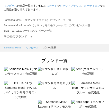
ワンピース
の商品一覧です。他にも
スカート
や
シャツ・ブラウス
、
カーディガン
など
の商品を取り揃えております。
Samansa Mos2（サマンサ モスモス）のワンピース一覧
Samansa Mos2 home's（サマンサモスモスホームズ）のワンピース一覧
SM2（エスエムツー）のワンピース一覧
TSUHARU by Samansa Mos2（ツハルバイサマンサモスモス）のワンピース一覧
その他のブランド ＋
sm2rhythm（サマンサモスモス リズム）のワンピース一覧
Samansa Mos2 blue（サマンサモスモス ブルー）のワンピース一覧
Samansa Mos2
ワンピース
ブルー/青系
Samansa Mos2 Lagom（サマンサモスモス ラーゴム）のワンピース一覧
ehka sopo（エヘカソポ）のワンピース一覧
ブランド一覧
sō4ū（ソウフォーユー）のワンピース一覧
Te chichi（テチチ）のワンピース一覧
Te chichi CLASSIC（テチチ クラシック）のワンピース一覧
Te chichi TERRASSE（テチチ テラス）のワンピース一覧
Lugnoncure（ルノンキュール）のワンピース一覧
BETTY'S BLUE（べティーズブルー）のワンピース一覧
Wpc.（ワールドパーティー）のワンピース一覧