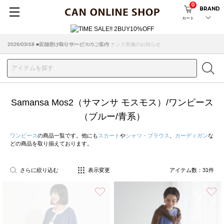
0
BRAND
カート
2026/08/04 ■8/13(木)AM2:00～サイトメンテナンス実施のお知らせ
Samansa Mos2（サマンサ モスモス）/ワンピース
（ブルー/青系）
ワンピース
の商品一覧です。他にも
スカート
や
シャツ・ブラウス
、
カーディガン
な
どの商品を取り揃えております。
さらに絞り込む
表示変更
アイテム数：
31
件
お気に入り