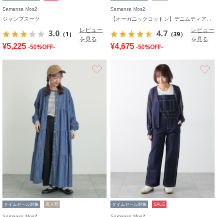
Samansa Mos2
Samansa Mos2
ジャンプスーツ
【オーガニックコットン】デニムティアードワンピース
レビュー
レビュー
3.0
4.7
（1）
（39）
を見る
を見る
¥5,225
¥4,675
-50%OFF-
-50%OFF-
お気に入り
タイムセール対象
再入荷
タイムセール対象
SALE
Samansa Mos2
Samansa Mos2