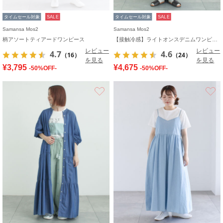
タイムセール対象
SALE
タイムセール対象
SALE
Samansa Mos2
Samansa Mos2
柄アソートティアードワンピース
【接触冷感】ライトオンスデニムワンピース
レビュー
レビュー
4.7
4.6
（16）
（24）
を見る
を見る
¥3,795
¥4,675
-50%OFF-
-50%OFF-
お気に入り