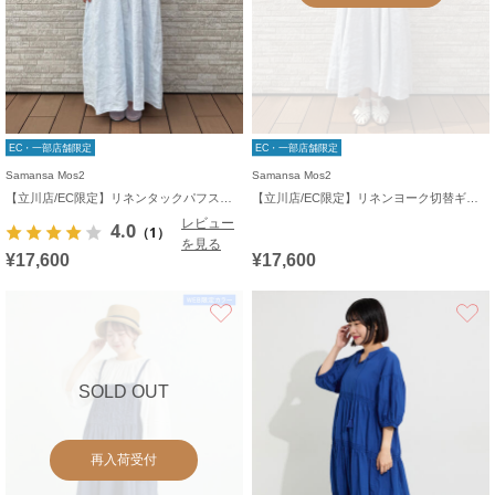
EC・一部店舗限定
EC・一部店舗限定
Samansa Mos2
Samansa Mos2
【立川店/EC限定】リネンタックパフスリーブワンピース
【立川店/EC限定】リネンヨーク切替ギャザーワンピース
レビュー
4.0
（1）
を見る
¥17,600
¥17,600
お気に入り
SOLD OUT
再入荷受付