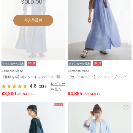
SOLD OUT
再入荷受付
タイムセール対象
SALE
タイムセール対象
SALE
Samansa Mos2
Samansa Mos2
【接触冷感】柄アソートワンピース《限定カラーあり》
【ヴェールラミー】ノースリーブワンピース
レビュー
4.8
（33）
を見る
¥3,300
¥4,895
-60%OFF-
-50%OFF-