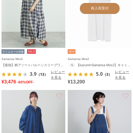
再入荷受付
タイムセール対象
SALE
NEW
Samansa Mos2
Samansa Mos2
【遮熱】柄アソートバルーンスリーブワンピース
〈S〉【kazumi×Samansa Mos2】キャミワンピース《WEB限定カラーあり》
レビュー
レビュー
3.9
5.0
（13）
（3）
を見る
を見る
¥3,476
¥13,200
-60%OFF-
お気に入り