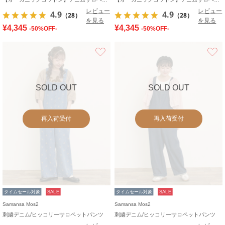
レビュー
レビュー
4.9
4.9
（28）
（28）
を見る
を見る
¥4,345
¥4,345
-50%OFF-
-50%OFF-
お気に入り
SOLD OUT
SOLD OUT
再入荷受付
再入荷受付
タイムセール対象
SALE
タイムセール対象
SALE
Samansa Mos2
Samansa Mos2
刺繍デニム/ヒッコリーサロペットパンツ
刺繍デニム/ヒッコリーサロペットパンツ