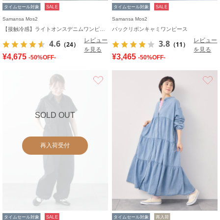
タイムセール対象
SALE
タイムセール対象
SALE
Samansa Mos2
Samansa Mos2
【接触冷感】ライトオンスデニムワンピース
バックリボンキャミワンピース
レビュー
レビュー
4.6
3.8
（24）
（11）
を見る
を見る
¥4,675
¥3,465
-50%OFF-
-50%OFF-
お気に入り
SOLD OUT
再入荷受付
タイムセール対象
SALE
タイムセール対象
再入荷