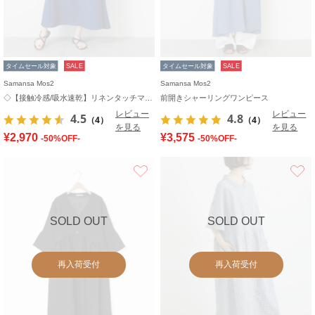
タイムセール対象
SALE
タイムセール対象
SALE
Samansa Mos2
Samansa Mos2
◇【接触冷感/吸水速乾】リネンタッチマキシワンピース
前開きシャーリングワンピース
レビュー
レビュー
4.5
4.8
（4）
（4）
を見る
を見る
¥2,970
¥3,575
-50%OFF-
-50%OFF-
お気に入り
SOLD OUT
SOLD OUT
再入荷受付
再入荷受付