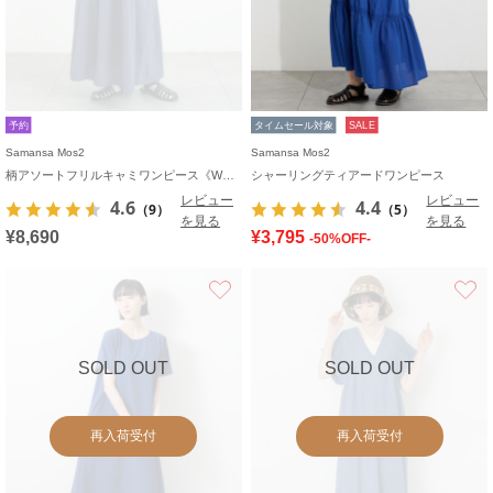
予約
タイムセール対象
SALE
Samansa Mos2
Samansa Mos2
柄アソートフリルキャミワンピース《WEB限定カラーあり》
シャーリングティアードワンピース
レビュー
レビュー
4.6
4.4
（9）
（5）
を見る
を見る
¥8,690
¥3,795
-50%OFF-
お気に入り
SOLD OUT
SOLD OUT
再入荷受付
再入荷受付