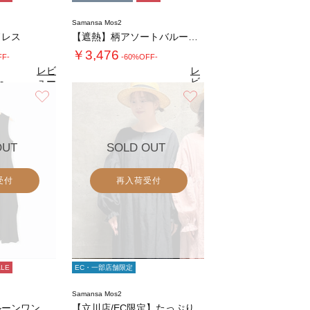
Samansa Mos2
ドレス
【遮熱】柄アソートバルーンスリーブワンピース…
￥3,476
FF-
-60%OFF-
レビ
レ
ュー
ビ
0
（3）
を見
ュ
お気に入り
お気に入り
3.9
る
（13）
ー
を
見
る
OUT
SOLD OUT
受付
再入荷受付
ALE
EC・一部店舗限定
Samansa Mos2
ノースリーブバルーンワンピース
【立川店/EC限定】たっぷりギャザーのリネン…