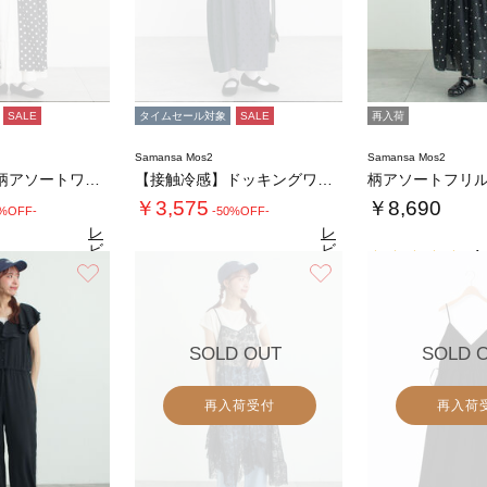
SALE
タイムセール対象
SALE
再入荷
Samansa Mos2
Samansa Mos2
【接触冷感】柄アソートワンピース《限定カラー…
【接触冷感】ドッキングワンピース
￥3,575
￥8,690
0%OFF-
-50%OFF-
レ
レ
ビ
ビ
4.
ュ
ュ
お気に入り
お気に入り
4.8
4.3
（31）
ー
（18）
ー
を
を
見
見
る
る
SOLD OUT
SOLD 
再入荷受付
再入荷