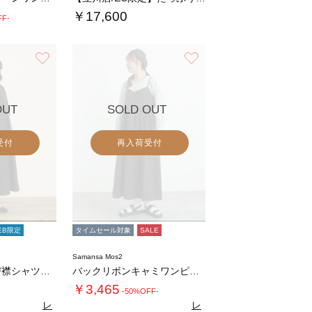
￥17,600
FF-
お気に入り
お気に入り
OUT
SOLD OUT
受付
再入荷受付
EB限定
タイムセール対象
SALE
Samansa Mos2
《新色追加》ちび襟シャツワンピース【WEB限…
バックリボンキャミワンピース
￥3,465
-50%OFF-
レ
レ