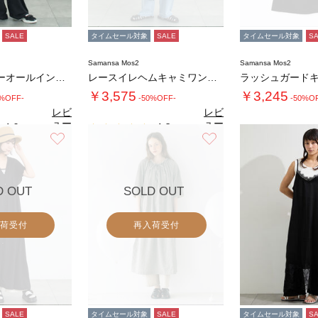
SALE
タイムセール対象
SALE
タイムセール対象
S
Samansa Mos2
Samansa Mos2
ラッフルカラーオールインワン
レースイレヘムキャミワンピース
￥3,575
￥3,245
6%OFF-
-50%OFF-
-50%O
レビ
レビ
ュー
ュー
4.0
4.8
（1）
（9）
を見
を見
お気に入り
お気に入り
る
る
D OUT
SOLD OUT
荷受付
再入荷受付
SALE
タイムセール対象
SALE
タイムセール対象
S