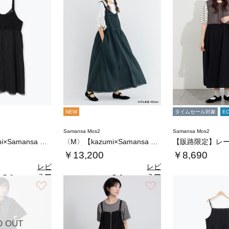
NEW
タイムセール対象
E
Samansa Mos2
Samansa Mos2
〈S〉【kazumi×Samansa Mos…
〈M〉【kazumi×Samansa Mos…
￥13,200
￥8,690
レビ
レビ
ュー
ュー
5.0
5.0
（3）
（2）
を見
を見
お気に入り
お気に入り
る
る
D OUT