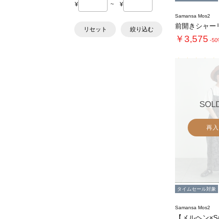
¥
~
¥
Samansa Mos2
リセット
絞り込む
￥3,575
-5
SOL
再入
タイムセール対象
Samansa Mos2