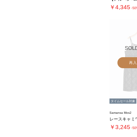
￥4,345
-5
SOL
再入
タイムセール対象
Samansa Mos2
レースキャミ
￥3,245
-5