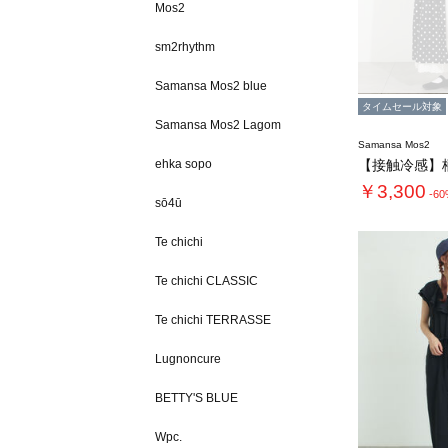
Mos2
sm2rhythm
Samansa Mos2 blue
タイムセール対象
Samansa Mos2 Lagom
Samansa Mos2
ehka sopo
￥3,300
-6
sō4ū
Te chichi
Te chichi CLASSIC
Te chichi TERRASSE
Lugnoncure
BETTY'S BLUE
Wpc.