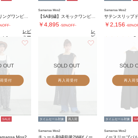
Samansa Mos2
Samansa Mos2
前開きシャーリングワンピース
【SA刺繍】スモックワンピース
サテンスリップ
￥4,895
￥2,156
0%OFF-
-50%OFF-
-60%O
レビ
レ
ュー
ビ
4.8
5.
（4）
を見
ュ
お気に入り
お気に入り
4.7
る
（15）
ー
を
見
る
D OUT
SOLD OUT
SOLD 
荷受付
再入荷受付
再入荷
SALE
タイムセール対象
再入荷
タイムセール対象
S
Samansa Mos2
Samansa Mos2
【メルヘン×Samansa Mos2】総刺繍…
チュール刺繍前後2WAYノースリワンピース