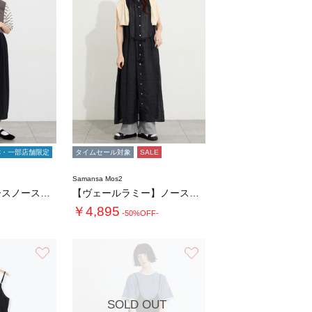
C・一部店舗限定
タイムセール対象
SALE
Samansa Mos2
【販路限定】レースノースリワンピース
【ヴェールラミー】ノースリーブワンピース
￥4,895
-50%OFF-
お気に入り
お気に入り
SOLD OUT