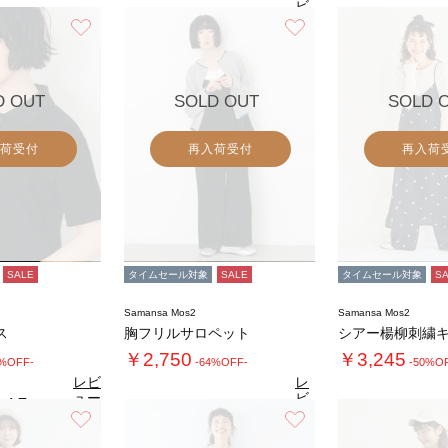
ビ
ュ
お気に入り
お気に入り
4.7
4.
（19）
ー
を
見
る
D OUT
SOLD OUT
SOLD 
荷受付
再入荷受付
再入荷
SALE
タイムセール対象
SALE
タイムセール対象
S
Samansa Mos2
Samansa Mos2
ス
胸フリルサロペット
￥2,750
￥3,245
0%OFF-
-64%OFF-
-50%O
レビ
レ
ュー
ビ
4.7
（7）
を見
ュ
お気に入り
お気に入り
4.1
4.
る
（10）
ー
を