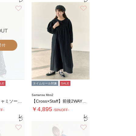
ビ
ビ
ュ
ュ
お気に入り
お気に入り
6
3.8
（31）
ー
（11）
ー
を
を
見
見
る
る
OUT
受付
ALE
タイムセール対象
SALE
Samansa Mos2
シアー楊柳刺繍キャミソールワンピース
【Cross×Staff】前後2WAYワンピ…
￥4,895
FF-
-50%OFF-
レ
レ
ビ
ビ
ュ
ュ
お気に入り
お気に入り
5
4.8
（13）
ー
（34）
ー
を
を