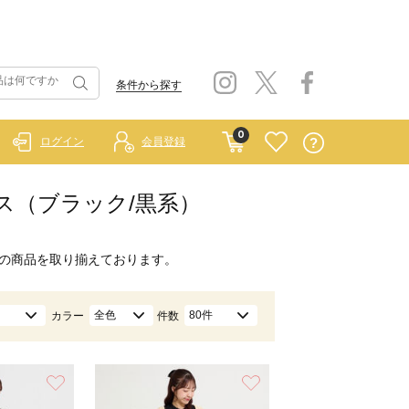
条件から探す
0
ログイン
会員登録
ピース（ブラック/黒系）
の商品を取り揃えております。
全色
80件
カラー
件数
お気に入り
お気に入り