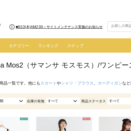
■8/13(木)AM2:00～サイトメンテナンス実施のお知らせ
■【お知らせ】ヤマト運輸の配送遅延・停止について
カテゴリー
ランキング
スナップ
nsa Mos2（サマンサ モスモス）/ワン
商品一覧です。他にも
スカート
や
シャツ・ブラウス
、
カーディガン
など
順
すべて
すべて
在庫の有無
商品ステータス