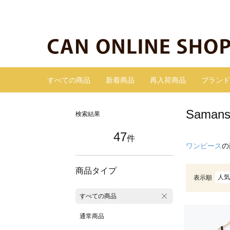
すべての商品
新着商品
再入荷商品
ブランド
Sama
検索結果
47
件
ワンピース
の
商品タイプ
人気
表示順
すべての商品
通常商品