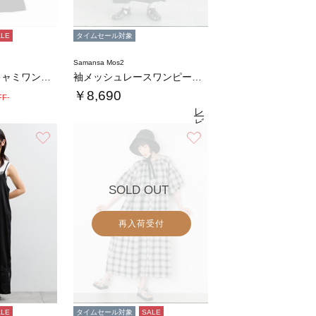
ALE
タイムセール対象
Samansa Mos2
ラッシュガードキャミワンピース
袖メッシュレースワンピース《WEB限定カラー…
￥8,690
FF-
レ
ビ
ュ
お気に入り
お気に入り
4.7
（34）
ー
を
見
る
SOLD OUT
再入荷受付
ALE
タイムセール対象
SALE