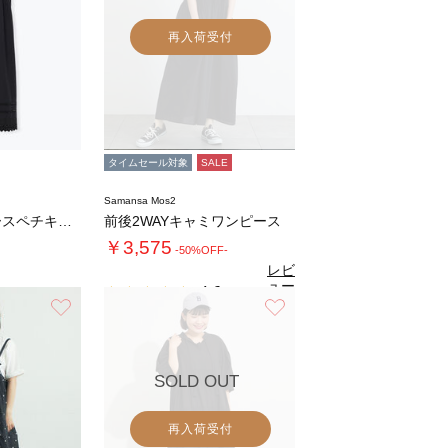
再入荷受付
タイムセール対象
SALE
Samansa Mos2
裾スカラップレースペチキャミワンピース
前後2WAYキャミワンピース
￥3,575
-50%OFF-
レビ
ュー
4.6
（5）
を見
お気に入り
お気に入り
る
SOLD OUT
再入荷受付