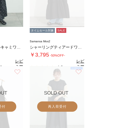
タイムセール対象
SALE
Samansa Mos2
柄アソートフリルキャミワンピース《WEB限定…
シャーリングティアードワンピース
￥3,795
-50%OFF-
レビ
レビ
ュー
ュー
6
4.3
（9）
（4）
を見
を見
お気に入り
お気に入り
る
る
OUT
SOLD OUT
受付
再入荷受付