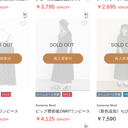
￥3,795
￥2,695
0%OFF-
-50%OFF-
-50%O
レ
レ
ビ
ビ
ュ
ュ
お気に入り
お気に入り
4.9
4.6
（12）
ー
（30）
ー
を
を
見
見
る
る
D OUT
SOLD OUT
SOLD 
荷受付
再入荷受付
再入荷
SALE
タイムセール対象
SALE
タイムセール対象
W
Samansa Mos2
Samansa Mos2
ワンピース
ビッグ襟前後2WAYワンピース
￥4,125
￥7,590
0%OFF-
-50%OFF-
レ