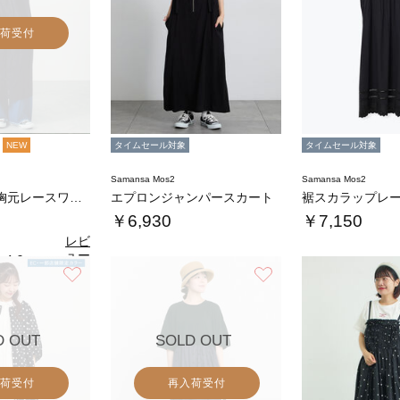
荷受付
NEW
タイムセール対象
タイムセール対象
Samansa Mos2
Samansa Mos2
カットドビー胸元レースワンピース
エプロンジャンパースカート
￥6,930
￥7,150
レビ
ュー
4.0
（1）
を見
お気に入り
お気に入り
る
D OUT
SOLD OUT
荷受付
再入荷受付