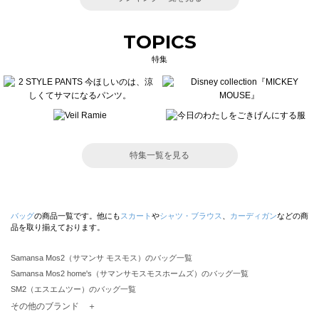
TOPICS
特集
特集一覧を見る
バッグ
の商品一覧です。他にも
スカート
や
シャツ・ブラウス
、
カーディガン
などの商
品を取り揃えております。
Samansa Mos2（サマンサ モスモス）のバッグ一覧
Samansa Mos2 home's（サマンサモスモスホームズ）のバッグ一覧
SM2（エスエムツー）のバッグ一覧
TSUHARU by Samansa Mos2（ツハルバイサマンサモスモス）のバッグ一覧
その他のブランド ＋