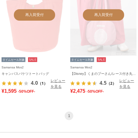
再入荷受付
再入荷受付
タイムセール対象
SALE
タイムセール対象
SALE
Samansa Mos2
Samansa Mos2
キャンバスバケツトートバッグ
【Disney】くまのプーさん/レース付き丸バッグ
レビュー
レビュー
4.0
4.5
（1）
（2）
を見る
を見る
¥1,595
¥2,475
-50%OFF-
-50%OFF-
1