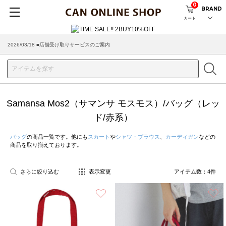
0
BRAND
カート
2026/03/18 ■店舗受け取りサービスのご案内
Samansa Mos2（サマンサ モスモス）/バッグ（レッ
ド/赤系）
バッグ
の商品一覧です。他にも
スカート
や
シャツ・ブラウス
、
カーディガン
などの
商品を取り揃えております。
さらに絞り込む
表示変更
アイテム数：
4
件
お気に入り