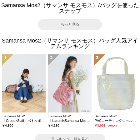
Samansa Mos2（サマンサ モスモス）/バッグを使った
スナップ
もっと見る
Samansa Mos2（サマンサ モスモス）バッグ人気アイ
テムランキング
1
2
3
Samansa Mos2
Samansa Mos2
Samansa Mos2
【Cross×Staff】ボトルポケ付/ハーフムーンフリルbag
【kazumi×Samansa Mos2】ぬいぐるみバッグ
PVCコーティングショルダーバッグ
￥4,950
￥4,290
￥3,003
-30%OFF-
ランキング一覧を見る