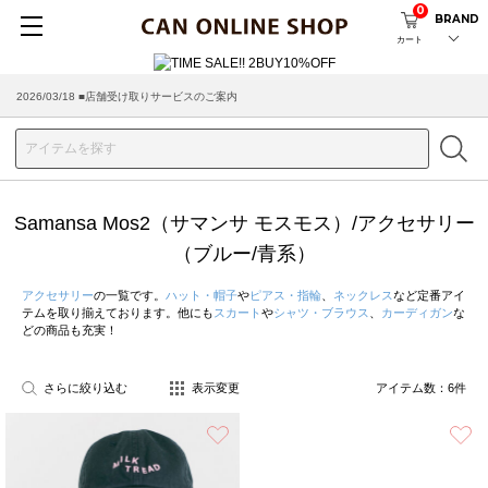
0
BRAND
カート
2026/03/18 ■店舗受け取りサービスのご案内
Samansa Mos2（サマンサ モスモス）/アクセサリー
（ブルー/青系）
アクセサリー
の一覧です。
ハット・帽子
や
ピアス・指輪
、
ネックレス
など定番アイ
テムを取り揃えております。他にも
スカート
や
シャツ・ブラウス
、
カーディガン
な
どの商品も充実！
さらに絞り込む
表示変更
アイテム数：
6
件
お気に入り