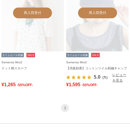
再入荷受付
再入荷受付
タイムセール対象
SALE
タイムセール対象
SALE
Samansa Mos2
Samansa Mos2
ドット柄スカーフ
【消臭効果】コットンツイル刺繍キャップ
レビュー
5.0
（1）
を見る
¥1,265
¥1,595
-50%OFF-
-50%OFF-
1