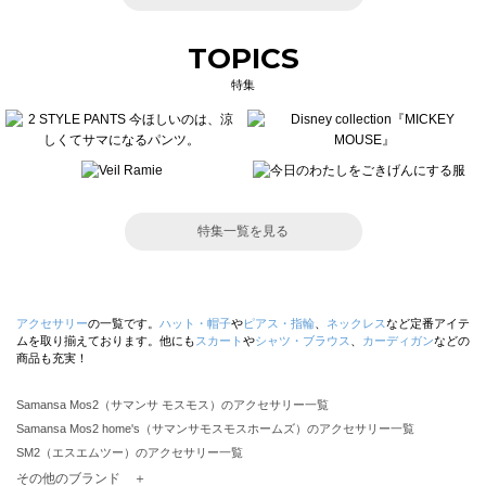
TOPICS
特集
特集一覧を見る
アクセサリー
の一覧です。
ハット・帽子
や
ピアス・指輪
、
ネックレス
など定番アイテ
ムを取り揃えております。他にも
スカート
や
シャツ・ブラウス
、
カーディガン
などの
商品も充実！
Samansa Mos2（サマンサ モスモス）のアクセサリー一覧
Samansa Mos2 home's（サマンサモスモスホームズ）のアクセサリー一覧
SM2（エスエムツー）のアクセサリー一覧
TSUHARU by Samansa Mos2（ツハルバイサマンサモスモス）のアクセサリー一覧
その他のブランド ＋