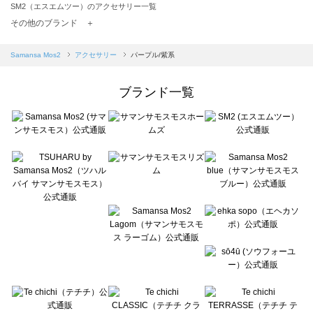
SM2（エスエムツー）のアクセサリー一覧
TSUHARU by Samansa Mos2（ツハルバイサマンサモスモス）のアクセサリー一覧
その他のブランド ＋
sm2rhythm（サマンサモスモス リズム）のアクセサリー一覧
Samansa Mos2 blue（サマンサモスモス ブルー）のアクセサリー一覧
Samansa Mos2
アクセサリー
パープル/紫系
Samansa Mos2 Lagom（サマンサモスモス ラーゴム）のアクセサリー一覧
ehka sopo（エヘカソポ）のアクセサリー一覧
ブランド一覧
sō4ū（ソウフォーユー）のアクセサリー一覧
Te chichi（テチチ）のアクセサリー一覧
Te chichi CLASSIC（テチチ クラシック）のアクセサリー一覧
Te chichi TERRASSE（テチチ テラス）のアクセサリー一覧
Lugnoncure（ルノンキュール）のアクセサリー一覧
BETTY'S BLUE（べティーズブルー）のアクセサリー一覧
Wpc.（ワールドパーティー）のアクセサリー一覧