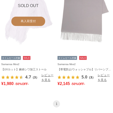
SOLD OUT
再入荷受付
タイムセール対象
SALE
タイムセール対象
SALE
Samansa Mos2
Samansa Mos2
【UVカット】麻綿シワ加工ストール
【帯電防止/ウォッシャブル】リバーシブル無地ストール
レビュー
レビュー
4.7
5.0
（3）
（3）
を見る
を見る
¥1,980
¥2,145
-50%OFF-
-50%OFF-
1