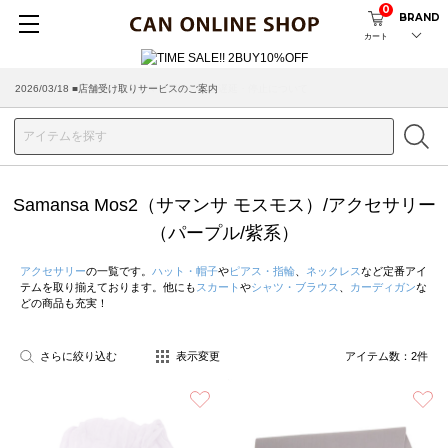
0
BRAND
カート
2026/03/18 ■店舗受け取りサービスのご案内
Samansa Mos2（サマンサ モスモス）/アクセサリー
（パープル/紫系）
アクセサリー
の一覧です。
ハット・帽子
や
ピアス・指輪
、
ネックレス
など定番アイ
テムを取り揃えております。他にも
スカート
や
シャツ・ブラウス
、
カーディガン
な
どの商品も充実！
さらに絞り込む
表示変更
アイテム数：
2
件
お気に入り