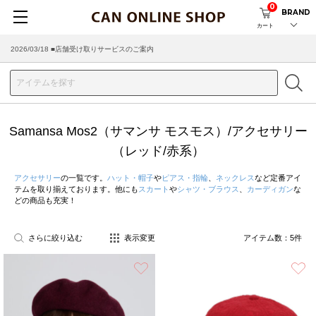
0
BRAND
カート
2026/03/18 ■店舗受け取りサービスのご案内
Samansa Mos2（サマンサ モスモス）/アクセサリー
（レッド/赤系）
アクセサリー
の一覧です。
ハット・帽子
や
ピアス・指輪
、
ネックレス
など定番アイ
テムを取り揃えております。他にも
スカート
や
シャツ・ブラウス
、
カーディガン
な
どの商品も充実！
さらに絞り込む
表示変更
アイテム数：
5
件
お気に入り