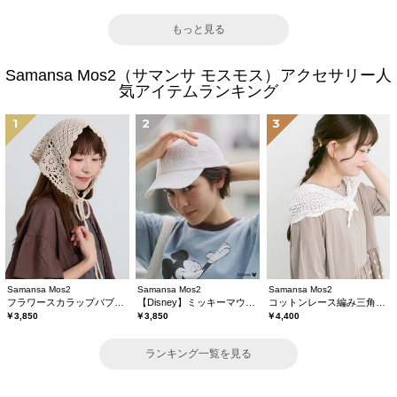
もっと見る
Samansa Mos2（サマンサ モスモス）アクセサリー人
気アイテムランキング
1
2
3
Samansa Mos2
Samansa Mos2
Samansa Mos2
フラワースカラップバブーシュカ
【Disney】ミッキーマウス/刺繍キャップ
コットンレース編み三角ストール
￥3,850
￥3,850
￥4,400
ランキング一覧を見る