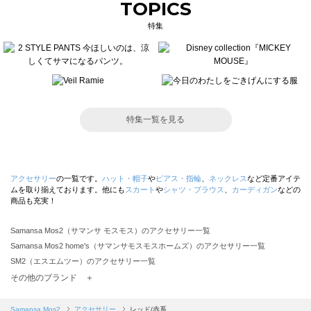
TOPICS
特集
特集一覧を見る
アクセサリー
の一覧です。
ハット・帽子
や
ピアス・指輪
、
ネックレス
など定番アイテ
ムを取り揃えております。他にも
スカート
や
シャツ・ブラウス
、
カーディガン
などの
商品も充実！
Samansa Mos2（サマンサ モスモス）のアクセサリー一覧
Samansa Mos2 home's（サマンサモスモスホームズ）のアクセサリー一覧
SM2（エスエムツー）のアクセサリー一覧
TSUHARU by Samansa Mos2（ツハルバイサマンサモスモス）のアクセサリー一覧
その他のブランド ＋
sm2rhythm（サマンサモスモス リズム）のアクセサリー一覧
Samansa Mos2 blue（サマンサモスモス ブルー）のアクセサリー一覧
Samansa Mos2
アクセサリー
レッド/赤系