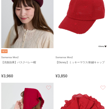
NEW
Samansa Mos2
Samansa Mos2
【消臭効果】バスクベレー帽
【Disney】ミッキーマウス/刺繍キャップ
¥3,960
¥3,850
お気に入り