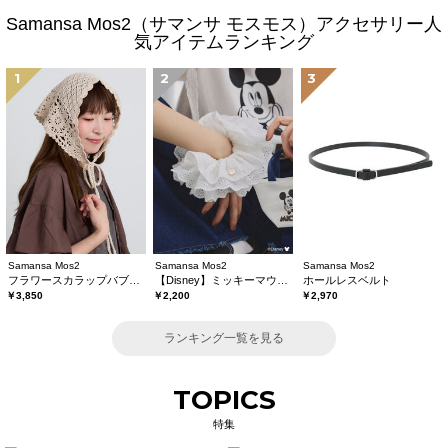
Samansa Mos2（サマンサ モスモス）アクセサリー人
気アイテムランキング
1
2
3
Samansa Mos2
Samansa Mos2
Samansa Mos2
フラワースカラップバブーシュカ
【Disney】ミッキーマウス/刺繍シュシュ
ホールレスベルト
￥3,850
￥2,200
￥2,970
ランキング一覧を見る
TOPICS
特集