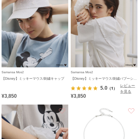
Samansa Mos2
Samansa Mos2
【Disney】ミッキーマウス/刺繍キャップ
【Disney】ミッキーマウス/刺繍バブーシュカ
レビュー
5.0
（1）
を見る
¥3,850
¥3,850
お気に入り