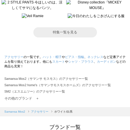
特集一覧を見る
アクセサリー
の一覧です。
ハット・帽子
や
ピアス・指輪
、
ネックレス
など定番アイテ
ムを取り揃えております。他にも
スカート
や
シャツ・ブラウス
、
カーディガン
などの
商品も充実！
Samansa Mos2（サマンサ モスモス）のアクセサリー一覧
Samansa Mos2 home's（サマンサモスモスホームズ）のアクセサリー一覧
SM2（エスエムツー）のアクセサリー一覧
TSUHARU by Samansa Mos2（ツハルバイサマンサモスモス）のアクセサリー一覧
その他のブランド ＋
sm2rhythm（サマンサモスモス リズム）のアクセサリー一覧
Samansa Mos2 blue（サマンサモスモス ブルー）のアクセサリー一覧
Samansa Mos2
アクセサリー
ホワイト/白系
Samansa Mos2 Lagom（サマンサモスモス ラーゴム）のアクセサリー一覧
ehka sopo（エヘカソポ）のアクセサリー一覧
ブランド一覧
sō4ū（ソウフォーユー）のアクセサリー一覧