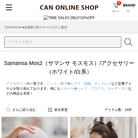
0
BRAND
カート
2026/08/04 ■8/13(木)AM2:00～サイトメンテナンス実施のお知らせ
2026/03/18 ■店舗受け取りサービスのご案内
Samansa Mos2（サマンサ モスモス）/アクセサリー
（ホワイト/白系）
アクセサリー
の一覧です。
ハット・帽子
や
ピアス・指輪
、
ネックレス
など定番アイ
テムを取り揃えております。他にも
スカート
や
シャツ・ブラウス
、
カーディガン
な
どの商品も充実！
さらに絞り込む
表示変更
アイテム数：
14
件
お気に入り