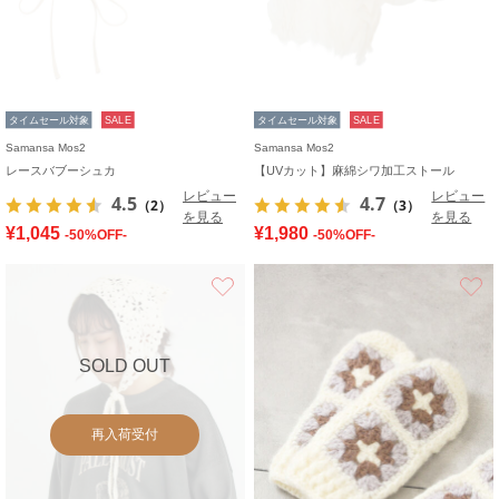
タイムセール対象
SALE
タイムセール対象
SALE
Samansa Mos2
Samansa Mos2
レースバブーシュカ
【UVカット】麻綿シワ加工ストール
レビュー
レビュー
4.5
4.7
（2）
（3）
を見る
を見る
¥1,045
¥1,980
-50%OFF-
-50%OFF-
お気に入り
SOLD OUT
再入荷受付