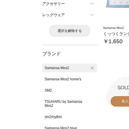
アクセサリー
レッグウェア
Samansa Mos2
選択を解除する
くっつくラン
￥1,650
ブランド
Samansa Mos2
Samansa Mos2 home's
SOL
SM2
再入
TSUHARU by Samansa
Mos2
sm2rhythm
Samansa Mos2 blue