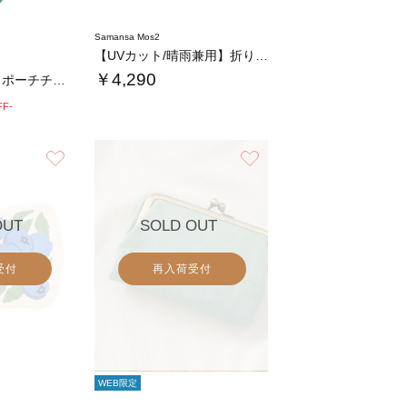
Samansa Mos2
【UVカット/晴雨兼用】折り畳み傘
￥4,290
デイジーモチーフポーチチャーム
FF-
お気に入り
お気に入り
OUT
SOLD OUT
受付
再入荷受付
WEB限定