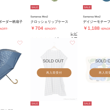
SALE
SALE
Samansa Mos2
Samansa Mos2
ボーダー柄扇子
クロッシェリップケース
￥704
￥1,188
0%OFF-
-60%OFF-
-60%O
レビ
ュー
4.3
（3）
を見
お気に入り
お気に入り
る
SOLD OUT
SOLD 
再入荷受付
再入荷
SALE
SALE