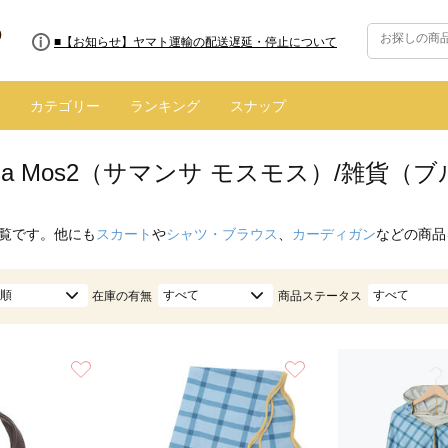
■8/13(木)AM2:00～サイトメンテナンス実施のお知らせ
カテゴリー
ランキング
スナップ
nsa Mos2（サマンサ モスモス）/雑貨（
覧です。他にも
スカート
や
シャツ・ブラウス
、
カーディガン
などの商品
順
すべて
すべて
在庫の有無
商品ステータス
お気に入り
お気に入り