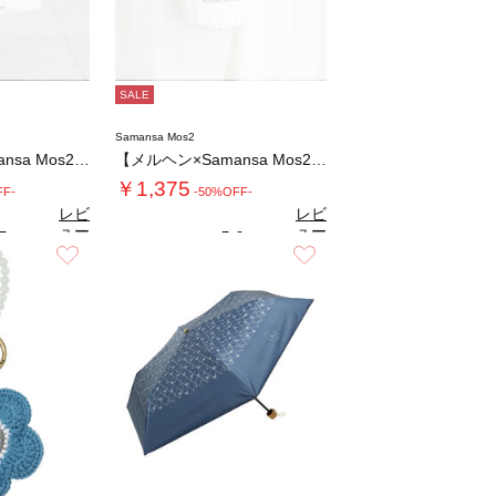
SALE
Samansa Mos2
【メルヘン×Samansa Mos2】レジャ…
【メルヘン×Samansa Mos2】ボトル…
￥1,375
FF-
-50%OFF-
レビ
レビ
ュー
ュー
5
5.0
（2）
（1）
を見
を見
お気に入り
お気に入り
る
る