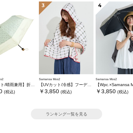
3
4
s2
Samansa Mos2
Samansa Mos2
/晴雨兼用】折り畳み傘
【UVカット/冷感】フーディータオル
【Wpc.×Samansa Mos2】
0
￥3,850
￥3,850
(税込)
(税込)
(税込)
ランキング一覧を見る