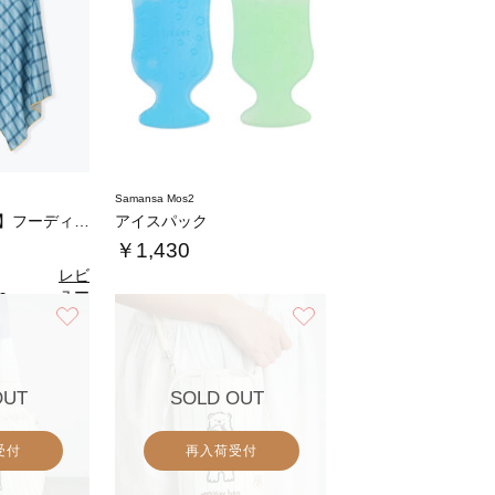
Samansa Mos2
【UVカット/冷感】フーディータオル
アイスパック
￥1,430
レビ
ュー
0
（1）
を見
お気に入り
お気に入り
る
OUT
SOLD OUT
受付
再入荷受付