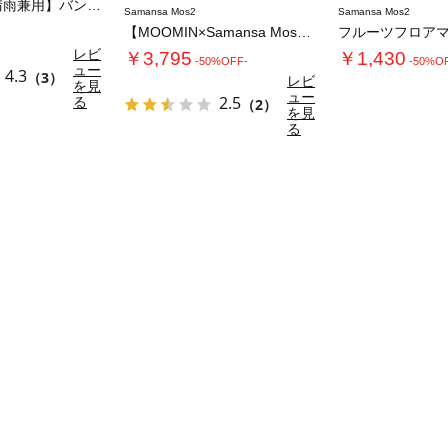
【UVカット/晴雨兼用】バンブーハンドルショ…
Samansa Mos2
Samansa Mos2
【MOOMIN×Samansa Mos2】刺…
フルーツフロア
レビ
￥3,795
￥1,430
-50%OFF-
-50%O
ュー
4.3
（3）
レビ
を見
ュー
る
2.5
（2）
を見
る