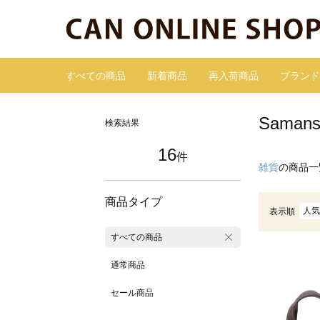
すべての商品
新着商品
再入荷商品
ブランド
Sama
検索結果
16
件
雑貨
の商品一
商品タイプ
人気
表示順
すべての商品
通常商品
セール商品