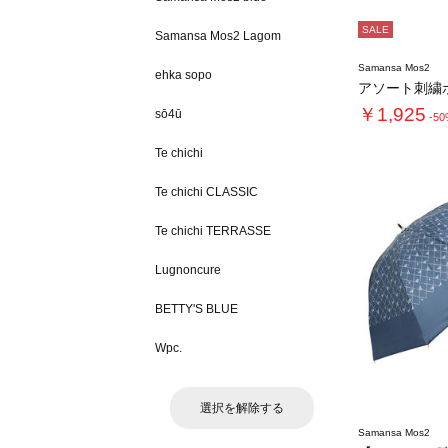
SALE
Samansa Mos2 Lagom
Samansa Mos2
ehka sopo
アソート刺繍
￥1,925
sō4ū
-5
Te chichi
Te chichi CLASSIC
Te chichi TERRASSE
Lugnoncure
BETTY'S BLUE
Wpc.
選択を解除する
Samansa Mos2