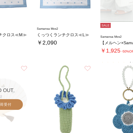
SALE
Samansa Mos2
チクロス≪M≫
くっつくランチクロス≪L≫
Samansa Mos2
￥2,090
￥1,925
-50%O
4.
お気に入り
お気に入り
D OUT
荷受付