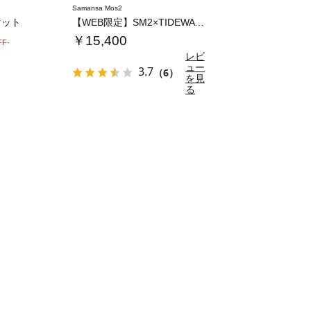
Samansa Mos2
マット
【WEB限定】SM2×TIDEWAY 二つ折…
￥15,400
FF-
レビ
ュー
3.7
（6）
を見
る