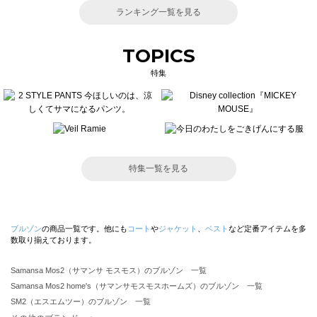
ランキング一覧を見る
TOPICS
特集
特集一覧を見る
ブルゾン
の商品一覧です。他にも
コート
や
ジャケット
、
ベスト
など定番アイテムを多
数取り揃えております。
Samansa Mos2（サマンサ モスモス）のブルゾン 一覧
Samansa Mos2 home's（サマンサモスモスホームズ）のブルゾン 一覧
SM2（エスエムツー）のブルゾン 一覧
TSUHARU by Samansa Mos2（ツハルバイサマンサモスモス）のブルゾン 一覧