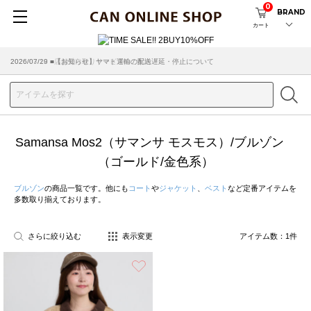
0
BRAND
カート
2026/07/29 ■【お知らせ】ヤマト運輸の配送遅延・停止について
2026/03/18 ■店舗受け取りサービスのご案内
Samansa Mos2（サマンサ モスモス）/ブルゾン
（ゴールド/金色系）
ブルゾン
の商品一覧です。他にも
コート
や
ジャケット
、
ベスト
など定番アイテムを
多数取り揃えております。
さらに絞り込む
表示変更
アイテム数：
1
件
お気に入り