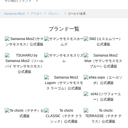
その他のブランド ＋
sm2rhythm（サマンサモスモス リズム）のブルゾン 一覧
Samansa Mos2 blue（サマンサモスモス ブルー）のブルゾン 一覧
Samansa Mos2
アウター
ブルゾン
ゴールド/金系
Samansa Mos2 Lagom（サマンサモスモス ラーゴム）のブルゾン 一覧
ehka sopo（エヘカソポ）のブルゾン 一覧
ブランド一覧
sō4ū（ソウフォーユー）のブルゾン 一覧
Te chichi（テチチ）のブルゾン 一覧
Te chichi CLASSIC（テチチ クラシック）のブルゾン 一覧
Te chichi TERRASSE（テチチ テラス）のブルゾン 一覧
Lugnoncure（ルノンキュール）のブルゾン 一覧
BETTY'S BLUE（べティーズブルー）のブルゾン 一覧
Wpc.（ワールドパーティー）のブルゾン 一覧