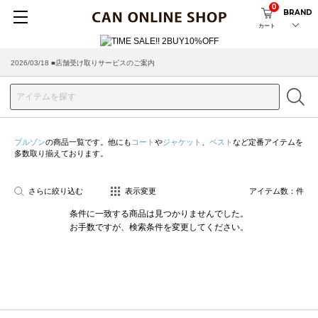
0
BRAND
カート
2026/03/18 ■店舗受け取りサービスのご案内
ブルゾン
の商品一覧です。他にも
コート
や
ジャケット
、
ベスト
など定番アイテムを
多数取り揃えております。
さらに絞り込む
表示変更
アイテム数：
件
条件に一致する商品は見つかりませんでした。
お手数ですが、検索条件を変更してください。