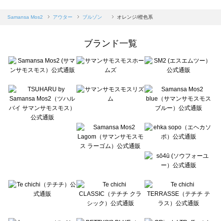
sm2rhythm（サマンサモスモス リズム）のブルゾン 一覧
Samansa Mos2 blue（サマンサモスモス ブルー）のブルゾン 一覧
Samansa Mos2
アウター
ブルゾン
オレンジ/橙色系
Samansa Mos2 Lagom（サマンサモスモス ラーゴム）のブルゾン 一覧
ehka sopo（エヘカソポ）のブルゾン 一覧
ブランド一覧
sō4ū（ソウフォーユー）のブルゾン 一覧
Te chichi（テチチ）のブルゾン 一覧
Te chichi CLASSIC（テチチ クラシック）のブルゾン 一覧
Te chichi TERRASSE（テチチ テラス）のブルゾン 一覧
Lugnoncure（ルノンキュール）のブルゾン 一覧
BETTY'S BLUE（べティーズブルー）のブルゾン 一覧
Wpc.（ワールドパーティー）のブルゾン 一覧