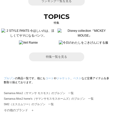
ランキング一覧を見る
TOPICS
特集
特集一覧を見る
ブルゾン
の商品一覧です。他にも
コート
や
ジャケット
、
ベスト
など定番アイテムを多
数取り揃えております。
Samansa Mos2（サマンサ モスモス）のブルゾン 一覧
Samansa Mos2 home's（サマンサモスモスホームズ）のブルゾン 一覧
SM2（エスエムツー）のブルゾン 一覧
TSUHARU by Samansa Mos2（ツハルバイサマンサモスモス）のブルゾン 一覧
その他のブランド ＋