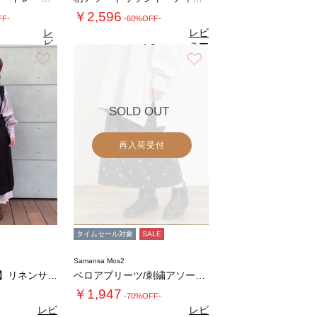
￥2,596
FF-
-60%OFF-
レ
レビ
ビ
ュー
4.2
（6）
ュ
を見
お気に入り
お気に入り
8
（28）
ー
る
を
見
る
SOLD OUT
再入荷受付
タイムセール対象
SALE
Samansa Mos2
【立川店/EC限定】リネンサス付エプロンスカ…
ベロアプリーツ/刺繍アソートナロースカート
￥1,947
-70%OFF-
レビ
レビ