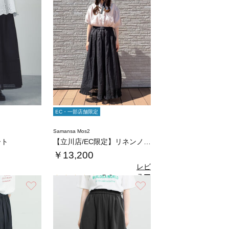
EC・一部店舗限定
Samansa Mos2
ート
【立川店/EC限定】リネンノスタルジータック…
￥13,200
レビ
ュー
5.0
（3）
を見
お気に入り
お気に入り
る