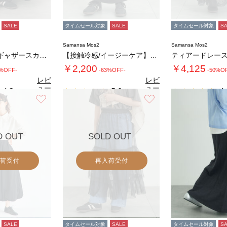
SALE
タイムセール対象
SALE
タイムセール対象
S
Samansa Mos2
Samansa Mos2
インドボイルギャザースカート
【接触冷感/イージーケア】ダンボールタイトス…
ティアードレー
￥2,200
￥4,125
0%OFF-
-63%OFF-
-50%O
レビ
レビ
ュー
ュー
4.3
5.0
4.
（3）
（2）
を見
を見
お気に入り
お気に入り
る
る
D OUT
SOLD OUT
荷受付
再入荷受付
SALE
タイムセール対象
SALE
タイムセール対象
S