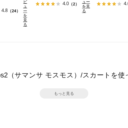
ビ
ュー
4.0
4.
（2）
ュ
を見
4.8
（24）
ー
る
を
見
る
a Mos2（サマンサ モスモス）/スカートを
もっと見る