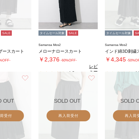
SALE
タイムセール対象
SALE
タイムセール対象
S
Samansa Mos2
Samansa Mos2
ザースカート
メローナロースカート
インド綿3D刺繍
￥2,376
￥4,345
0%OFF-
-60%OFF-
-50%O
レビ
ュー
4.3
4.
（3）
を見
お気に入り
お気に入り
る
D OUT
SOLD OUT
SOLD 
荷受付
再入荷受付
再入荷