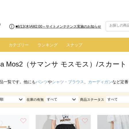
■8/13(木)AM2:00～サイトメンテナンス実施のお知らせ
カテゴリー
ランキング
スナップ
nsa Mos2（サマンサ モスモス）/スカー
品一覧です。他にも
パンツ
や
シャツ・ブラウス
、
カーディガン
など定番
順
すべて
すべて
在庫の有無
商品ステータス
お気に入り
お気に入り