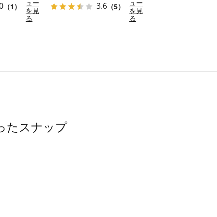
ュー
ュー
0
3.6
（1）
（5）
を見
を見
る
る
使ったスナップ