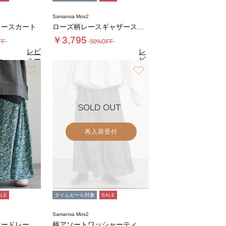
Samansa Mos2
ロースカート
ローズ柄レースギャザースカート
￥3,795
FF-
-50%OFF-
レビ
レ
ュー
ビ
0
（2）
を見
ュ
お気に入り
お気に入り
4.8
る
（23）
ー
を
見
る
SOLD OUT
再入荷受付
ALE
タイムセール対象
SALE
Samansa Mos2
柄アソートティアードレーススカート
柄アソートワッシャーティアードスカート