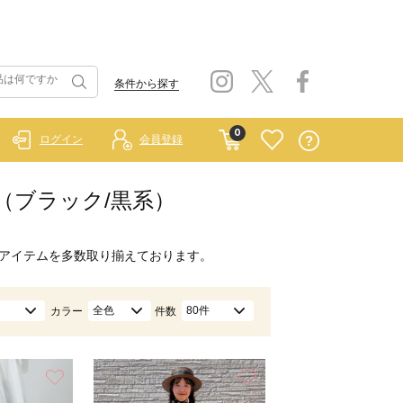
条件から探す
0
ログイン
会員登録
ト（ブラック/黒系）
アイテムを多数取り揃えております。
全色
80件
カラー
件数
お気に入り
お気に入り