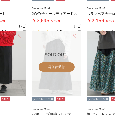
Samansa Mos2
Samansa Mos2
ート
2WAYチュールティアードスカート
スラブベア天ナ
￥2,695
￥2,156
0%OFF-
-50%OFF-
-60%O
レビ
レビ
ュー
ュー
5.0
4.5
4.
（6）
（8）
を見
を見
お気に入り
お気に入り
る
る
SOLD OUT
再入荷受付
SALE
タイムセール対象
SALE
タイムセール対象
S
Samansa Mos2
Samansa Mos2
花柄テープ刺繍フレアスカート