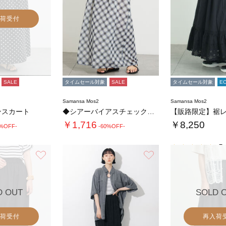
荷受付
SALE
タイムセール対象
SALE
タイムセール対象
E
Samansa Mos2
Samansa Mos2
ンスカート
◆シアーバイアスチェックナロースカート
￥1,716
￥8,250
0%OFF-
-60%OFF-
5.
お気に入り
お気に入り
D OUT
SOLD 
荷受付
再入荷