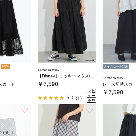
NEW
タイムセール対象
Samansa Mos2
【Disney】ミッキーマウス/総刺繍スカー…
Samansa Mos2
￥7,590
スカート
レース切替スカ
レビ
￥7,590
ュー
5.0
（1）
を見
る
お気に入り
お気に入り
D OUT