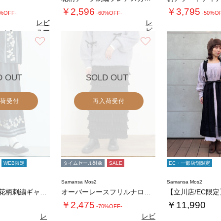
￥2,596
￥3,795
0%OFF-
-60%OFF-
-50%O
レビ
レ
ュー
ビ
4.8
（6）
を見
ュ
お気に入り
お気に入り
4.8
4.
る
（10）
ー
を
見
る
D OUT
SOLD OUT
荷受付
再入荷受付
WEB限定
タイムセール対象
SALE
EC・一部店舗限定
Samansa Mos2
Samansa Mos2
【WEB限定】花柄刺繍ギャザースカート
オーバーレースフリルナロースカート
￥2,475
￥11,990
-70%OFF-
レ
レビ