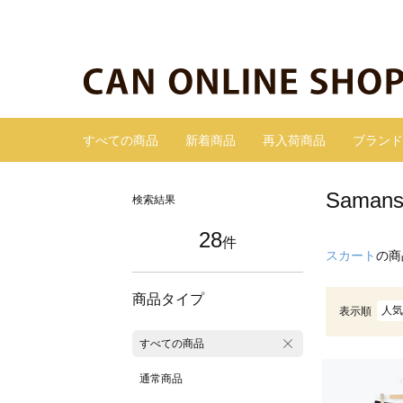
すべての商品
新着商品
再入荷商品
ブランド
Sama
検索結果
28
件
スカート
の商
商品タイプ
人気
表示順
すべての商品
通常商品