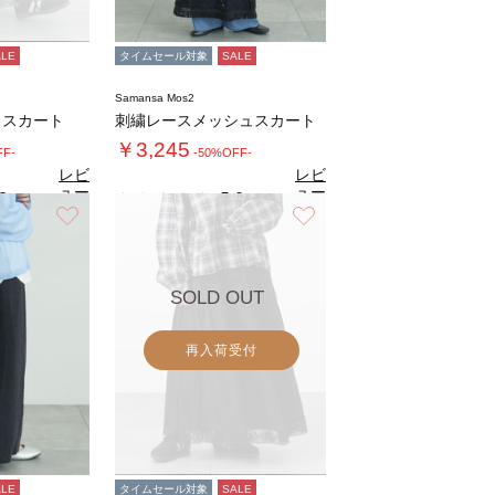
ALE
タイムセール対象
SALE
Samansa Mos2
ススカート
刺繍レースメッシュスカート
￥3,245
FF-
-50%OFF-
レビ
レビ
ュー
ュー
8
5.0
（6）
（2）
を見
を見
お気に入り
お気に入り
る
る
SOLD OUT
再入荷受付
ALE
タイムセール対象
SALE