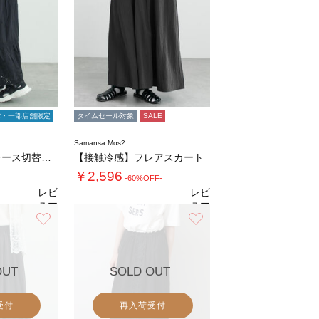
C・一部店舗限定
タイムセール対象
SALE
Samansa Mos2
【販路限定】裾レース切替ギャザースカート
【接触冷感】フレアスカート
￥2,596
-60%OFF-
レビ
レビ
ュー
ュー
0
4.2
（4）
（6）
を見
を見
お気に入り
お気に入り
る
る
OUT
SOLD OUT
受付
再入荷受付