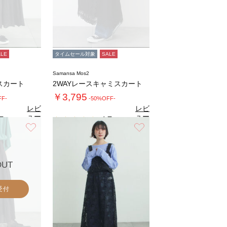
ALE
タイムセール対象
SALE
Samansa Mos2
スカート
2WAYレースキャミスカート
￥3,795
FF-
-50%OFF-
レビ
レビ
ュー
ュー
7
4.7
（9）
（9）
を見
を見
お気に入り
お気に入り
る
る
OUT
受付