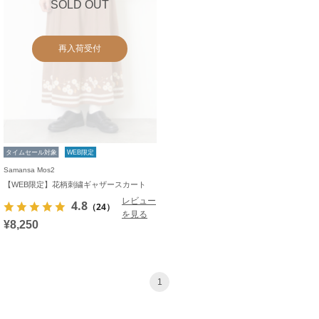
SOLD OUT
再入荷受付
タイムセール対象
WEB限定
Samansa Mos2
【WEB限定】花柄刺繍ギャザースカート
レビュー
4.8
（24）
を見る
¥8,250
1