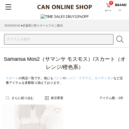
0
BRAND
カート
2026/03/18 ■店舗受け取りサービスのご案内
Samansa Mos2（サマンサ モスモス）/スカート（オ
レンジ/橙色系）
スカート
の商品一覧です。他にも
パンツ
や
シャツ・ブラウス
、
カーディガン
など定
番アイテムを多数取り揃えております。
さらに絞り込む
表示変更
アイテム数：
1
件
お気に入り