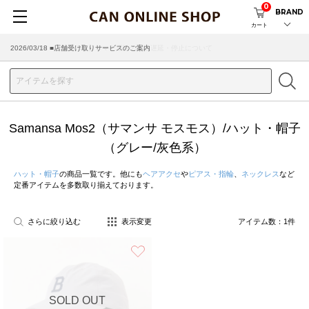
0
BRAND
カート
2026/03/18 ■店舗受け取りサービスのご案内
Samansa Mos2（サマンサ モスモス）/ハット・帽子
（グレー/灰色系）
ハット・帽子
の商品一覧です。他にも
ヘアアクセ
や
ピアス・指輪
、
ネックレス
など
定番アイテムを多数取り揃えております。
さらに絞り込む
表示変更
アイテム数：
1
件
お気に入り
SOLD OUT