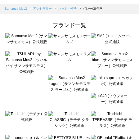
sm2rhythm（サマンサモスモス リズム）のハット・帽子一覧
Samansa Mos2 blue（サマンサモスモス ブルー）のハット・帽子一覧
Samansa Mos2
アクセサリー
ハット・帽子
グレー/灰色系
Samansa Mos2 Lagom（サマンサモスモス ラーゴム）のハット・帽子一覧
ehka sopo（エヘカソポ）のハット・帽子一覧
ブランド一覧
sō4ū（ソウフォーユー）のハット・帽子一覧
Te chichi（テチチ）のハット・帽子一覧
Te chichi CLASSIC（テチチ クラシック）のハット・帽子一覧
Te chichi TERRASSE（テチチ テラス）のハット・帽子一覧
Lugnoncure（ルノンキュール）のハット・帽子一覧
BETTY'S BLUE（べティーズブルー）のハット・帽子一覧
Wpc.（ワールドパーティー）のハット・帽子一覧