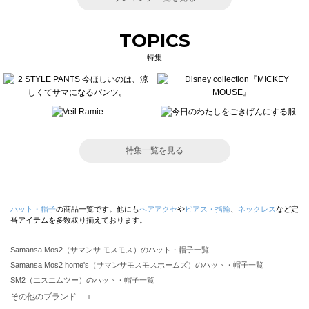
TOPICS
特集
特集一覧を見る
ハット・帽子
の商品一覧です。他にも
ヘアアクセ
や
ピアス・指輪
、
ネックレス
など定
番アイテムを多数取り揃えております。
Samansa Mos2（サマンサ モスモス）のハット・帽子一覧
Samansa Mos2 home's（サマンサモスモスホームズ）のハット・帽子一覧
SM2（エスエムツー）のハット・帽子一覧
TSUHARU by Samansa Mos2（ツハルバイサマンサモスモス）のハット・帽子一覧
その他のブランド ＋