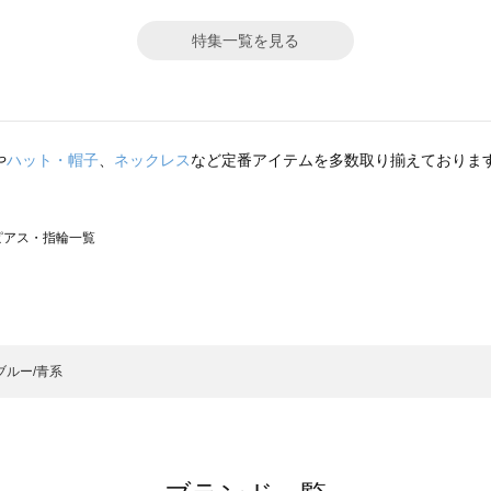
特集一覧を見る
や
ハット・帽子
、
ネックレス
など定番アイテムを多数取り揃えておりま
）のピアス・指輪一覧
サモスモス）のピアス・指輪一覧
一覧
アス・指輪一覧
）のピアス・指輪一覧
ブルー/青系
一覧