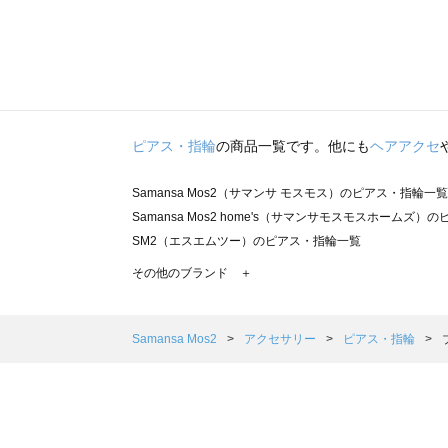
ピアス・指輪
の商品一覧です。他にも
ヘアアクセ
Samansa Mos2（サマンサ モスモス）のピアス・指輪一覧
Samansa Mos2 home's（サマンサモスモスホームズ
SM2（エスエムツー）のピアス・指輪一覧
TSUHARU by Samansa Mos2（ツハルバイサマン
その他のブランド ＋
sm2rhythm（サマンサモスモス リズム）のピアス・指輪
Samansa Mos2 blue（サマンサモスモス ブルー）のピ
Samansa Mos2 Lagom（サマンサモスモス ラーゴム
Samansa Mos2
アクセサリー
ピアス・指輪
ehka sopo（エヘカソポ）のピアス・指輪一覧
sō4ū（ソウフォーユー）のピアス・指輪一覧
Te chichi（テチチ）のピアス・指輪一覧
Te chichi CLASSIC（テチチ クラシック）のピアス・指輪