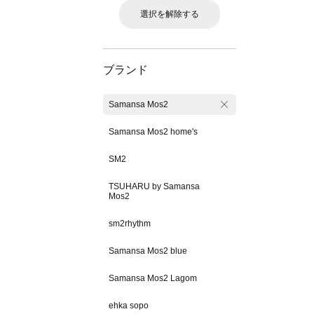
選択を解除する
ブランド
Samansa Mos2
Samansa Mos2 home's
SM2
TSUHARU by Samansa
Mos2
sm2rhythm
Samansa Mos2 blue
Samansa Mos2 Lagom
ehka sopo