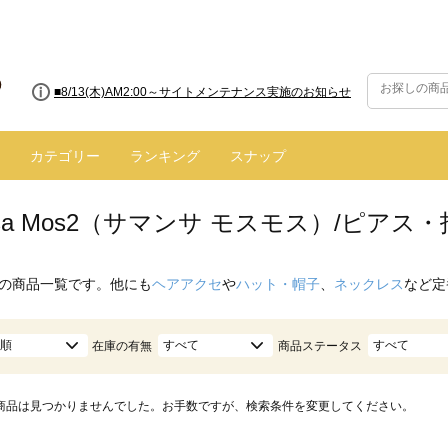
■8/13(木)AM2:00～サイトメンテナンス実施のお知らせ
カテゴリー
ランキング
スナップ
nsa Mos2（サマンサ モスモス）/ピアス
の商品一覧です。他にも
ヘアアクセ
や
ハット・帽子
、
ネックレス
など定
順
すべて
すべて
在庫の有無
商品ステータス
商品は見つかりませんでした。お手数ですが、検索条件を変更してください。