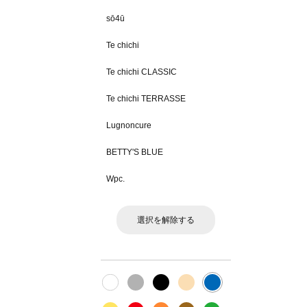
sō4ū
Te chichi
Te chichi CLASSIC
Te chichi TERRASSE
Lugnoncure
BETTY'S BLUE
Wpc.
選択を解除する