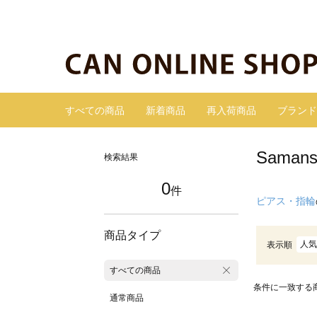
すべての商品
新着商品
再入荷商品
ブランド
Sama
検索結果
0
件
ピアス・指輪
商品タイプ
人気
表示順
すべての商品
条件に一致する
通常商品