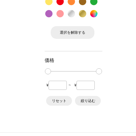
選択を解除する
価格
¥
~
¥
リセット
絞り込む