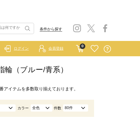
条件から探す
0
ログイン
会員登録
・指輪（ブルー/青系）
番アイテムを多数取り揃えております。
全色
80件
カラー
件数