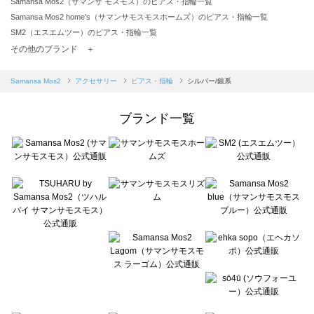
Samansa Mos2（サマンサ モスモス）のピアス・指輪一覧
Samansa Mos2 home's（サマンサモスモスホームズ）のピアス・指輪一覧
SM2（エスエムツー）のピアス・指輪一覧
TSUHARU by Samansa Mos2（ツハルバイサマンサモスモス）のピアス・指輪一覧
その他のブランド ＋
sm2rhythm（サマンサモスモス リズム）のピアス・指輪一覧
Samansa Mos2 blue（サマンサモスモス ブルー）のピアス・指輪一覧
Samansa Mos2
アクセサリー
ピアス・指輪
シルバー/銀系
Samansa Mos2 Lagom（サマンサモスモス ラーゴム）のピアス・指輪一覧
ehka sopo（エヘカソポ）のピアス・指輪一覧
ブランド一覧
sō4ū（ソウフォーユー）のピアス・指輪一覧
Te chichi（テチチ）のピアス・指輪一覧
Te chichi CLASSIC（テチチ クラシック）のピアス・指輪一覧
Te chichi TERRASSE（テチチ テラス）のピアス・指輪一覧
Lugnoncure（ルノンキュール）のピアス・指輪一覧
BETTY'S BLUE（べティーズブルー）のピアス・指輪一覧
Wpc.（ワールドパーティー）のピアス・指輪一覧