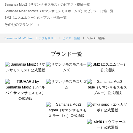
Samansa Mos2（サマンサ モスモス）のピアス・指輪一覧
Samansa Mos2 home's（サマンサモスモスホームズ）のピアス・指輪一覧
SM2（エスエムツー）のピアス・指輪一覧
TSUHARU by Samansa Mos2（ツハルバイサマンサモスモス）のピアス・指輪一覧
その他のブランド ＋
sm2rhythm（サマンサモスモス リズム）のピアス・指輪一覧
Samansa Mos2 blue（サマンサモスモス ブルー）のピアス・指輪一覧
Samansa Mos2 blue
アクセサリー
ピアス・指輪
シルバー/銀系
Samansa Mos2 Lagom（サマンサモスモス ラーゴム）のピアス・指輪一覧
ehka sopo（エヘカソポ）のピアス・指輪一覧
ブランド一覧
sō4ū（ソウフォーユー）のピアス・指輪一覧
Te chichi（テチチ）のピアス・指輪一覧
Te chichi CLASSIC（テチチ クラシック）のピアス・指輪一覧
Te chichi TERRASSE（テチチ テラス）のピアス・指輪一覧
Lugnoncure（ルノンキュール）のピアス・指輪一覧
BETTY'S BLUE（べティーズブルー）のピアス・指輪一覧
Wpc.（ワールドパーティー）のピアス・指輪一覧