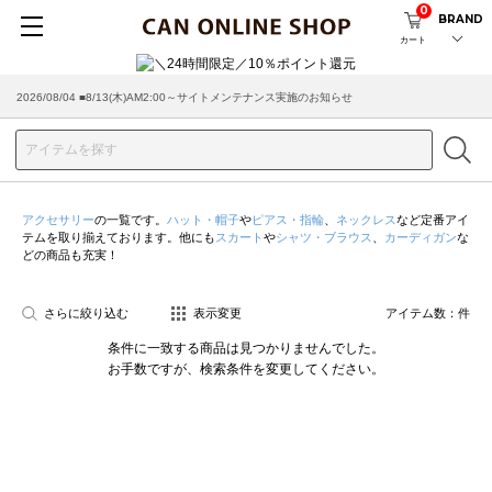
0
BRAND
カート
2026/08/04 ■8/13(木)AM2:00～サイトメンテナンス実施のお知らせ
アクセサリー
の一覧です。
ハット・帽子
や
ピアス・指輪
、
ネックレス
など定番アイ
テムを取り揃えております。他にも
スカート
や
シャツ・ブラウス
、
カーディガン
な
どの商品も充実！
さらに絞り込む
表示変更
アイテム数：
件
条件に一致する商品は見つかりませんでした。
お手数ですが、検索条件を変更してください。