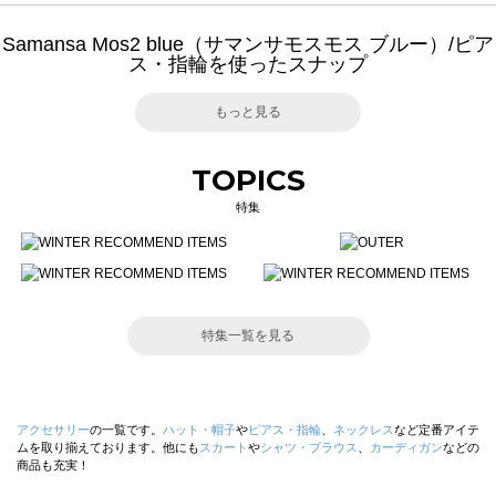
Samansa Mos2 blue（サマンサモスモス ブルー）/ピア
ス・指輪を使ったスナップ
もっと見る
TOPICS
特集
特集一覧を見る
アクセサリー
の一覧です。
ハット・帽子
や
ピアス・指輪
、
ネックレス
など定番アイテ
ムを取り揃えております。他にも
スカート
や
シャツ・ブラウス
、
カーディガン
などの
商品も充実！