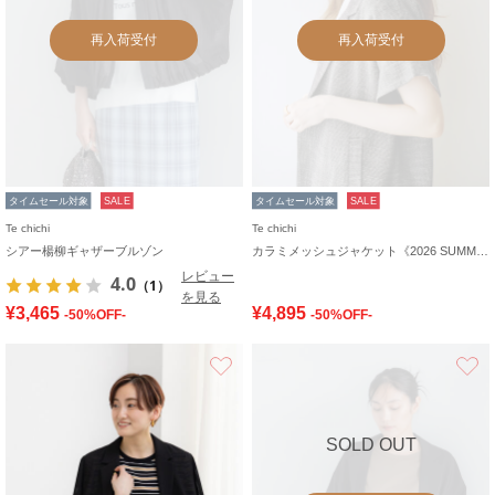
再入荷受付
再入荷受付
タイムセール対象
SALE
タイムセール対象
SALE
Te chichi
Te chichi
シアー楊柳ギャザーブルゾン
カラミメッシュジャケット《2026 SUMMER LOOK item》
レビュー
4.0
（1）
を見る
¥3,465
¥4,895
-50%OFF-
-50%OFF-
お気に入り
SOLD OUT