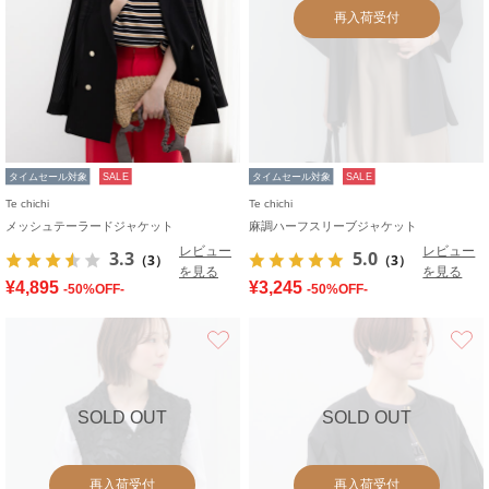
再入荷受付
タイムセール対象
SALE
タイムセール対象
SALE
Te chichi
Te chichi
メッシュテーラードジャケット
麻調ハーフスリーブジャケット
レビュー
レビュー
3.3
5.0
（3）
（3）
を見る
を見る
¥4,895
¥3,245
-50%OFF-
-50%OFF-
お気に入り
SOLD OUT
SOLD OUT
再入荷受付
再入荷受付