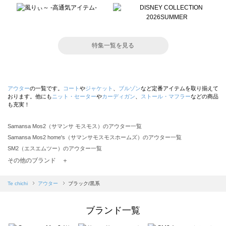
特集一覧を見る
アウター
の一覧です。
コート
や
ジャケット
、
ブルゾン
など定番アイテムを取り揃えて
おります。他にも
ニット・セーター
や
カーディガン
、
ストール・マフラー
などの商品
も充実！
Samansa Mos2（サマンサ モスモス）のアウター一覧
Samansa Mos2 home's（サマンサモスモスホームズ）のアウター一覧
SM2（エスエムツー）のアウター一覧
TSUHARU by Samansa Mos2（ツハルバイサマンサモスモス）のアウター一覧
その他のブランド ＋
sm2rhythm（サマンサモスモス リズム）のアウター一覧
Samansa Mos2 blue（サマンサモスモス ブルー）のアウター一覧
Te chichi
アウター
ブラック/黒系
Samansa Mos2 Lagom（サマンサモスモス ラーゴム）のアウター一覧
ehka sopo（エヘカソポ）のアウター一覧
ブランド一覧
sō4ū（ソウフォーユー）のアウター一覧
Te chichi（テチチ）のアウター一覧