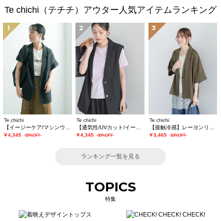
Te chichi（テチチ）アウター人気アイテムランキング
1
2
3
Te chichi
Te chichi
Te chichi
【イージーケア/マシンウォッシャブル】メッシュフレンチスリーブジャケット
【通気性/UVカット/イージーケア】麻混プリペラジレ(セットアップ可)
【接触冷感】レーヨンリネンジャケット(セットアップ可)
￥4,345
￥4,345
￥3,465
-50%OFF-
-50%OFF-
-50%OFF-
ランキング一覧を見る
TOPICS
特集