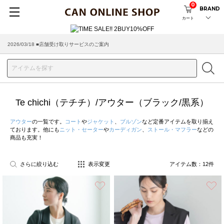
0
BRAND
カート
2026/03/18 ■店舗受け取りサービスのご案内
Te chichi（テチチ）/アウター（ブラック/黒系）
アウター
の一覧です。
コート
や
ジャケット
、
ブルゾン
など定番アイテムを取り揃え
ております。他にも
ニット・セーター
や
カーディガン
、
ストール・マフラー
などの
商品も充実！
さらに絞り込む
表示変更
アイテム数：
12
件
お気に入り