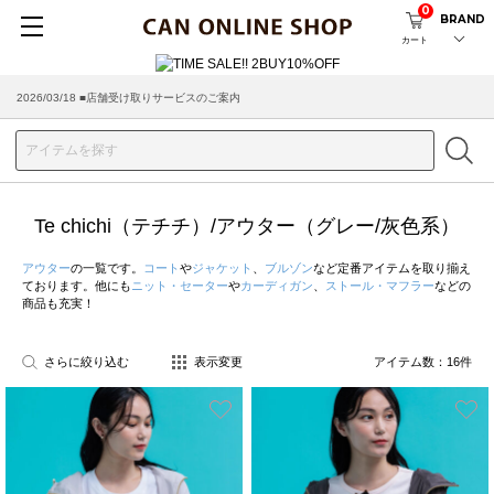
0
BRAND
カート
2026/03/18 ■店舗受け取りサービスのご案内
Te chichi（テチチ）/アウター（グレー/灰色系）
アウター
の一覧です。
コート
や
ジャケット
、
ブルゾン
など定番アイテムを取り揃え
ております。他にも
ニット・セーター
や
カーディガン
、
ストール・マフラー
などの
商品も充実！
さらに絞り込む
表示変更
アイテム数：
16
件
お気に入り