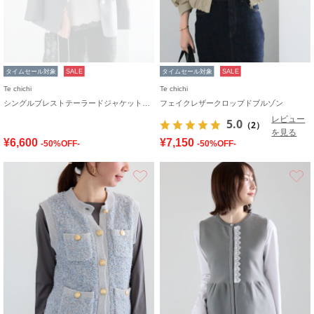
タイムセール対象
SALE
タイムセール対象
SALE
Te chichi
Te chichi
シングルブレストテーラードジャケット《2026 spring catalog item》
フェイクレザークロップドブルゾン
レビュー
5.0
（2）
を見る
¥6,600
¥7,150
-50%OFF-
-50%OFF-
お気に入り