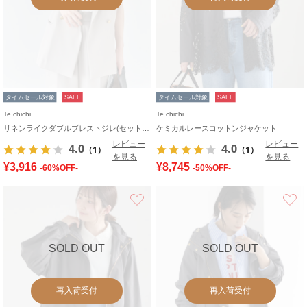
タイムセール対象
SALE
タイムセール対象
SALE
Te chichi
Te chichi
リネンライクダブルブレストジレ(セットアップ可)
ケミカルレースコットンジャケット
レビュー
レビュー
4.0
4.0
（1）
（1）
を見る
を見る
¥3,916
¥8,745
-60%OFF-
-50%OFF-
お気に入り
SOLD OUT
SOLD OUT
再入荷受付
再入荷受付