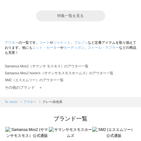
特集一覧を見る
アウター
の一覧です。
コート
や
ジャケット
、
ブルゾン
など定番アイテムを取り揃えて
おります。他にも
ニット・セーター
や
カーディガン
、
ストール・マフラー
などの商品
も充実！
Samansa Mos2（サマンサ モスモス）のアウター一覧
Samansa Mos2 home's（サマンサモスモスホームズ）のアウター一覧
SM2（エスエムツー）のアウター一覧
TSUHARU by Samansa Mos2（ツハルバイサマンサモスモス）のアウター一覧
その他のブランド ＋
sm2rhythm（サマンサモスモス リズム）のアウター一覧
Samansa Mos2 blue（サマンサモスモス ブルー）のアウター一覧
Te chichi
アウター
グレー/灰色系
Samansa Mos2 Lagom（サマンサモスモス ラーゴム）のアウター一覧
ehka sopo（エヘカソポ）のアウター一覧
ブランド一覧
sō4ū（ソウフォーユー）のアウター一覧
Te chichi（テチチ）のアウター一覧
Te chichi CLASSIC（テチチ クラシック）のアウター一覧