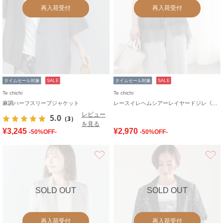
再入荷受付
再入荷受付
タイムセール対象
SALE
タイムセール対象
SALE
Te chichi
Te chichi
麻調ハーフスリーブジャケット
レースイレヘムシアーレイヤードジレ《2026 SUMMER LOOK item》
レビュー
5.0
（3）
を見る
¥3,245
¥2,970
-50%OFF-
-50%OFF-
お気に入り
SOLD OUT
SOLD OUT
再入荷受付
再入荷受付