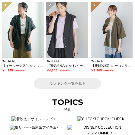
1
2
3
Te chichi
Te chichi
Te chichi
【イージーケア/マシンウォッシャブル】メッシュフレンチスリーブジャケット
【通気性/UVカット/イージーケア】麻混プリペラジレ(セットアップ可)
【接触冷感】レーヨンリネンジャケット(セットアップ可)
￥4,345
￥4,345
￥3,465
-50%OFF-
-50%OFF-
-50%OFF-
ランキング一覧を見る
TOPICS
特集