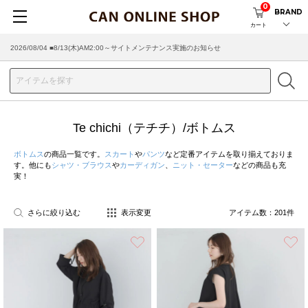
0
BRAND
カート
2026/08/04 ■8/13(木)AM2:00～サイトメンテナンス実施のお知らせ
2026/07/29 ■【お知らせ】ヤマト運輸の配送遅延・停止について
Te chichi（テチチ）/ボトムス
ボトムス
の商品一覧です。
スカート
や
パンツ
など定番アイテムを取り揃えておりま
す。他にも
シャツ・ブラウス
や
カーディガン
、
ニット・セーター
などの商品も充
実！
さらに絞り込む
表示変更
アイテム数：
201
件
お気に入り