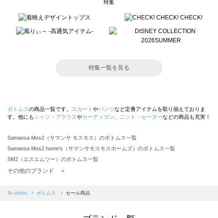
特集
特集一覧を見る
ボトムス
の商品一覧です。
スカート
や
パンツ
など定番アイテムを取り揃えておりま
す。他にも
シャツ・ブラウス
や
カーディガン
、
ニット・セーター
などの商品も充実！
Samansa Mos2（サマンサ モスモス）のボトムス一覧
Samansa Mos2 home's（サマンサモスモスホームズ）のボトムス一覧
SM2（エスエムツー）のボトムス一覧
TSUHARU by Samansa Mos2（ツハルバイサマンサモスモス）のボトムス一覧
その他のブランド ＋
sm2rhythm（サマンサモスモス リズム）のボトムス一覧
Samansa Mos2 blue（サマンサモスモス ブルー）のボトムス一覧
Te chichi
ボトムス
セール商品
Samansa Mos2 Lagom（サマンサモスモス ラーゴム）のボトムス一覧
ehka sopo（エヘカソポ）のボトムス一覧