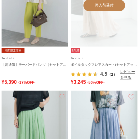
再入荷受付
期間限定価格
SALE
Te chichi
Te chichi
【高通気】テーパードパンツ（セットアップ可）
ボイルタックフレアスカート(セットアップ可)
レビュー
4.5
（2）
を見る
¥5,390
¥3,245
-17%OFF-
-50%OFF-
お気に入り