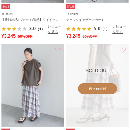
SALE
SALE
Te chichi
Te chichi
【接触冷感/UVカット/遮熱】ワイドクロップトパンツ
チェックギャザースカート
レビュー
レビュー
3.0
5.0
（1）
（1）
を見る
を見る
¥3,245
¥3,245
-50%OFF-
-50%OFF-
お気に入り
SOLD OUT
再入荷受付