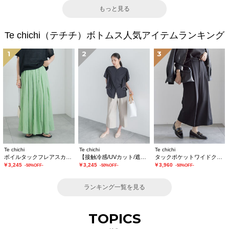
もっと見る
Te chichi（テチチ）ボトムス人気アイテムランキング
1
2
3
Te chichi
Te chichi
Te chichi
ボイルタックフレアスカート(セットアップ可)
【接触冷感/UVカット/遮熱】ワイドクロップトパンツ
タックポケットワイドクロップトパンツ
￥3,245
￥3,245
￥3,960
-50%OFF-
-50%OFF-
-50%OFF-
ランキング一覧を見る
TOPICS