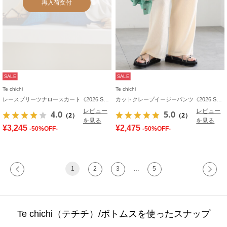
再入荷受付
SALE
SALE
Te chichi
Te chichi
レースプリーツナロースカート《2026 SUMMER LOOK item》
カットクレープイージーパンツ《2026 SUMMER LOOK item》
レビュー
レビュー
4.0
5.0
（2）
（2）
を見る
を見る
¥3,245
¥2,475
-50%OFF-
-50%OFF-
1
2
3
…
5
Te chichi（テチチ）/ボトムスを使ったスナップ