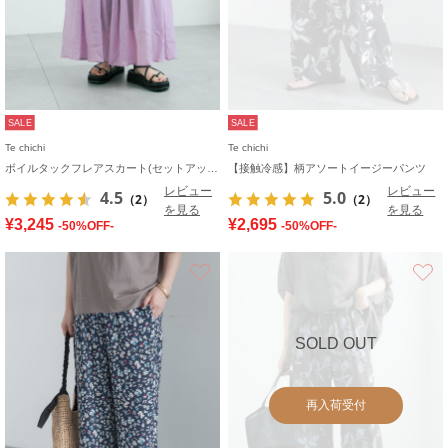
SALE
SALE
Te chichi
Te chichi
ボイルタックフレアスカート(セットアップ可)
【接触冷感】柄アソートイージーパンツ
レビュー
レビュー
4.5
5.0
（2）
（2）
を見る
を見る
¥3,245
¥2,695
-50%OFF-
-50%OFF-
お気に入り
SOLD OUT
再入荷受付