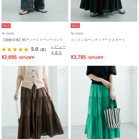
SALE
SALE
Te chichi
Te chichi
【接触冷感】柄アソートイージーパンツ
コットンローンティアードスカート
レビュー
5.0
（2）
を見る
¥2,695
¥3,795
-50%OFF-
-50%OFF-
お気に入り