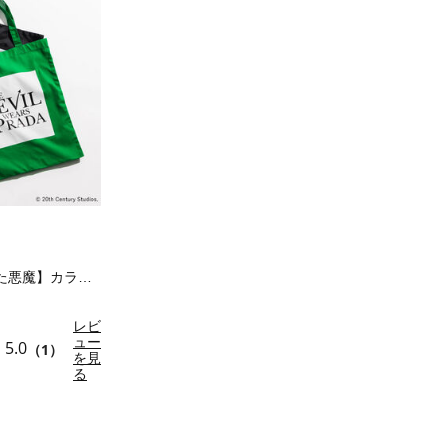
【プラダを着た悪魔】カラートートバッグ
レビ
ュー
5.0
（1）
を見
る