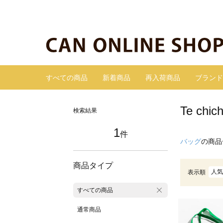
すべての商品
新着商品
再入荷商品
ブランド
Te c
検索結果
1
件
バッグ
の商品
商品タイプ
人気
表示順
すべての商品
通常商品