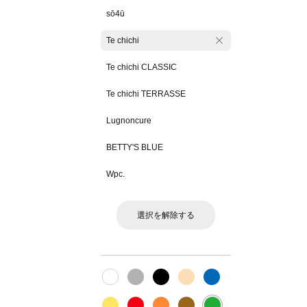
sō4ū
Te chichi
Te chichi CLASSIC
Te chichi TERRASSE
Lugnoncure
BETTY'S BLUE
Wpc.
選択を解除する