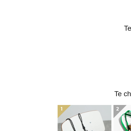
T
Te
1
2