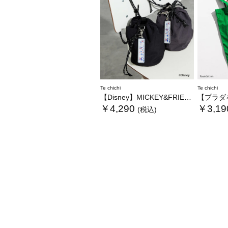
Te chichi
Te chichi
【Disney】MICKEY&FRIENDS/巾着バッグ
【プラダを着
￥4,290
￥3,19
(税込)