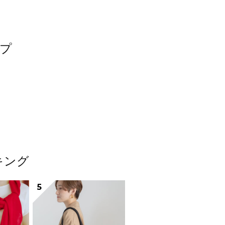
ップ
キング
5