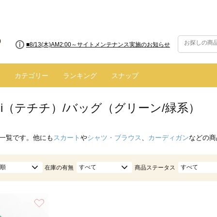
■8/13(木)AM2:00～サイトメンテナンス実施のお知らせ
カテゴリー
ランキング
スナップ
hichi（テチチ）/バッグ（グリーン/緑系）
一覧です。他にも
スカート
や
シャツ・ブラウス
、
カーディガン
などの商
順
すべて
すべて
在庫の有無
商品ステータス
お気に入り