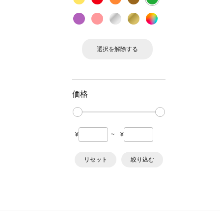
選択を解除する
価格
¥
~
¥
リセット
絞り込む