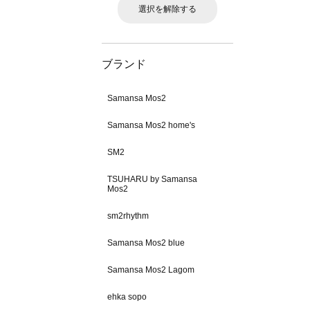
選択を解除する
ブランド
Samansa Mos2
Samansa Mos2 home's
SM2
TSUHARU by Samansa
Mos2
sm2rhythm
Samansa Mos2 blue
Samansa Mos2 Lagom
ehka sopo