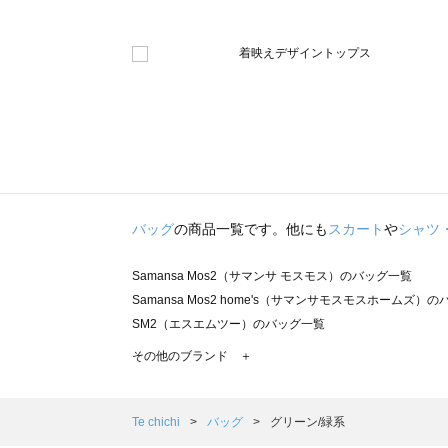
バッグ
の商品一覧です。他にも
スカート
や
シャツ
Samansa Mos2（サマンサ モスモス）のバッグ一覧
Samansa Mos2 home's（サマンサモスモスホームズ）
SM2（エスエムツー）のバッグ一覧
TSUHARU by Samansa Mos2（ツハルバイサマンサ
その他のブランド ＋
sm2rhythm（サマンサモスモス リズム）のバッグ一覧
Samansa Mos2 blue（サマンサモスモス ブルー）のバッ
Samansa Mos2 Lagom（サマンサモスモス ラーゴム）
Te chichi
バッグ
グリーン/緑系
ehka sopo（エヘカソポ）のバッグ一覧