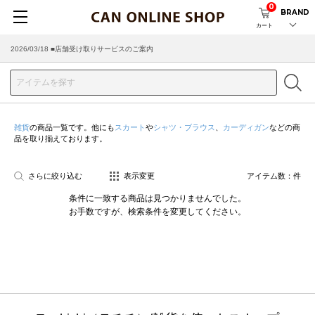
0
BRAND
カート
2026/03/18 ■店舗受け取りサービスのご案内
雑貨
の商品一覧です。他にも
スカート
や
シャツ・ブラウス
、
カーディガン
などの商
品を取り揃えております。
さらに絞り込む
表示変更
アイテム数：
件
条件に一致する商品は見つかりませんでした。
お手数ですが、検索条件を変更してください。