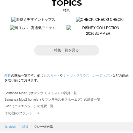
TOPICS
特集
特集一覧を見る
雑貨
の商品一覧です。他にも
スカート
や
シャツ・ブラウス
、
カーディガン
などの商品
を取り揃えております。
Samansa Mos2（サマンサ モスモス）の雑貨一覧
Samansa Mos2 home's（サマンサモスモスホームズ）の雑貨一覧
SM2（エスエムツー）の雑貨一覧
TSUHARU by Samansa Mos2（ツハルバイサマンサモスモス）の雑貨一覧
その他のブランド ＋
sm2rhythm（サマンサモスモス リズム）の雑貨一覧
Samansa Mos2 blue（サマンサモスモス ブルー）の雑貨一覧
Te chichi
雑貨
グレー/灰色系
Samansa Mos2 Lagom（サマンサモスモス ラーゴム）の雑貨一覧