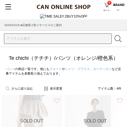
0
BRAND
カート
2026/03/18 ■店舗受け取りサービスのご案内
Te chichi（テチチ）/パンツ（オレンジ/橙色系）
パンツ
の商品一覧です。他にも
スカート
や
シャツ・ブラウス
、
カーディガン
など定
番アイテムを多数取り揃えております。
さらに絞り込む
表示変更
アイテム数：
4
件
お気に入り
SOLD OUT
SOLD OUT