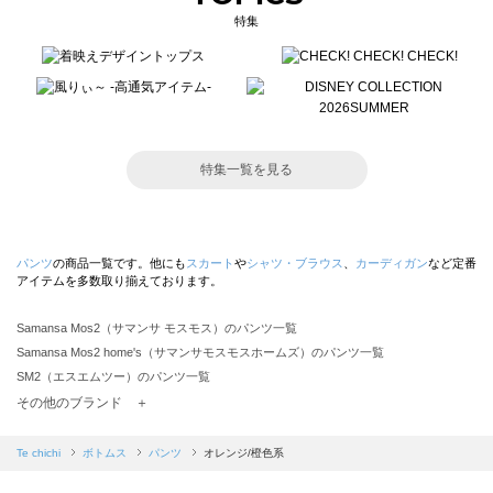
特集
特集一覧を見る
パンツ
の商品一覧です。他にも
スカート
や
シャツ・ブラウス
、
カーディガン
など定番
アイテムを多数取り揃えております。
Samansa Mos2（サマンサ モスモス）のパンツ一覧
Samansa Mos2 home's（サマンサモスモスホームズ）のパンツ一覧
SM2（エスエムツー）のパンツ一覧
TSUHARU by Samansa Mos2（ツハルバイサマンサモスモス）のパンツ一覧
その他のブランド ＋
sm2rhythm（サマンサモスモス リズム）のパンツ一覧
Samansa Mos2 blue（サマンサモスモス ブルー）のパンツ一覧
Te chichi
ボトムス
パンツ
オレンジ/橙色系
Samansa Mos2 Lagom（サマンサモスモス ラーゴム）のパンツ一覧