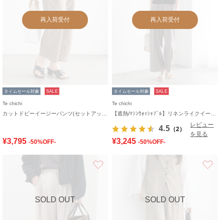
再入荷受付
再入荷受付
タイムセール対象
SALE
タイムセール対象
SALE
Te chichi
Te chichi
カットドビーイージーパンツ(セットアップ可)
【遮熱/ﾏｼﾝｳｫｯｼｬﾌﾞﾙ】リネンライクイージーワイドパンツ
レビュー
4.5
（2）
を見る
¥3,795
¥3,245
-50%OFF-
-50%OFF-
お気に入り
SOLD OUT
SOLD OUT