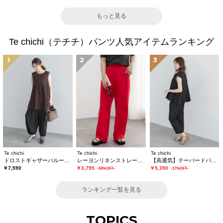
もっと見る
Te chichi（テチチ）パンツ人気アイテムランキング
1
2
3
Te chichi
Te chichi
Te chichi
ドロストギャザーバルーンパンツ
レーヨンリネンストレートパンツ
【高通気】テーパードパンツ（セットアップ可）
￥7,590
￥3,795
￥5,390
-50%OFF-
-17%OFF-
ランキング一覧を見る
TOPICS